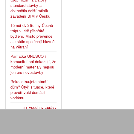
standard stavby a
dokončila další milník
zavádění BIM v Česku
Téměř dvě třetiny Čechů
trápí v létě přehřáté
bydlení. Místo prevence
ale stále spoléhají hlavně
na větrání
Památka UNESCO i
komunitní sál dokazují, že
moderní materiály nejsou
jen pro novostavby
Rekonstruujete starší
dům? Čtyři situace, které
prověří vaši domácí
vodárnu
>> všechny zprávy