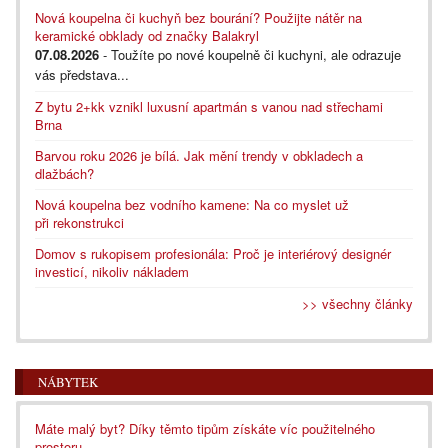
Nová koupelna či kuchyň bez bourání? Použijte nátěr na
keramické obklady od značky Balakryl
07.08.2026
- Toužíte po nové koupelně či kuchyni, ale odrazuje
vás představa...
Z bytu 2+kk vznikl luxusní apartmán s vanou nad střechami
Brna
Barvou roku 2026 je bílá. Jak mění trendy v obkladech a
dlažbách?
Nová koupelna bez vodního kamene: Na co myslet už
při rekonstrukci
Domov s rukopisem profesionála: Proč je interiérový designér
investicí, nikoliv nákladem
>> všechny články
NÁBYTEK
Máte malý byt? Díky těmto tipům získáte víc použitelného
prostoru