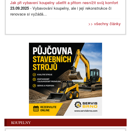
Jak při vybavení koupelny ušetřit a přitom nesnížit svůj komfort
23.09.2025
- Vybavování koupelny, ale i její rekonstrukce či
renovace si vyžádá...
>> všechny články
KOUPELNY