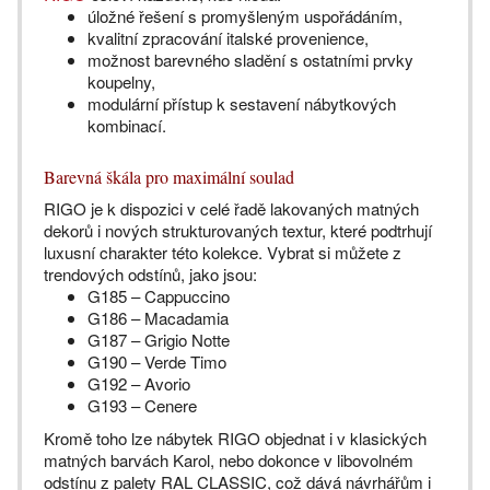
úložné řešení s promyšleným uspořádáním,
kvalitní zpracování italské provenience,
možnost barevného sladění s ostatními prvky
koupelny,
modulární přístup k sestavení nábytkových
kombinací.
Barevná škála pro maximální soulad
RIGO je k dispozici v celé řadě lakovaných matných
dekorů i nových strukturovaných textur, které podtrhují
luxusní charakter této kolekce. Vybrat si můžete z
trendových odstínů, jako jsou:
G185 – Cappuccino
G186 – Macadamia
G187 – Grigio Notte
G190 – Verde Timo
G192 – Avorio
G193 – Cenere
Kromě toho lze nábytek RIGO objednat i v klasických
matných barvách Karol, nebo dokonce v libovolném
odstínu z palety RAL CLASSIC, což dává návrhářům i