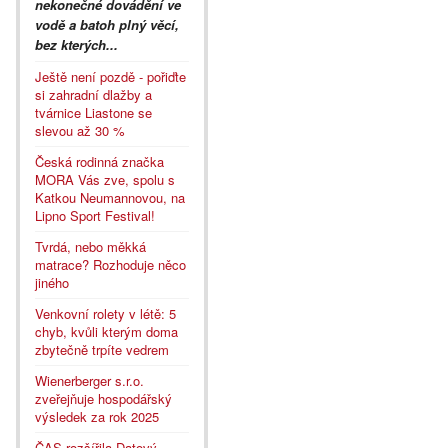
nekonečné dovádění ve
vodě a batoh plný věcí,
bez kterých...
Ještě není pozdě - pořiďte
si zahradní dlažby a
tvárnice Liastone se
slevou až 30 %
Česká rodinná značka
MORA Vás zve, spolu s
Katkou Neumannovou, na
Lipno Sport Festival!
Tvrdá, nebo měkká
matrace? Rozhoduje něco
jiného
Venkovní rolety v létě: 5
chyb, kvůli kterým doma
zbytečně trpíte vedrem
Wienerberger s.r.o.
zveřejňuje hospodářský
výsledek za rok 2025
ČAS rozšířila Datový