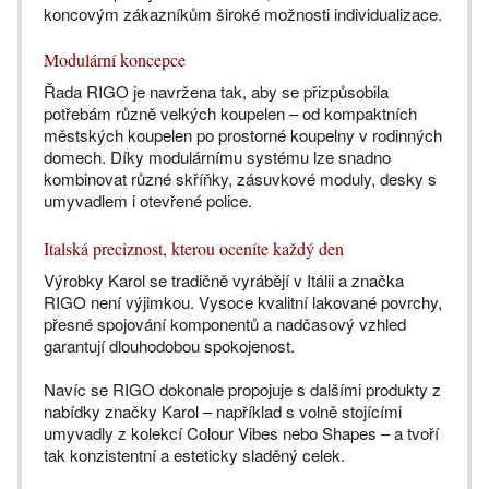
koncovým zákazníkům široké možnosti individualizace.
Modulární koncepce
Řada RIGO je navržena tak, aby se přizpůsobila
potřebám různě velkých koupelen – od kompaktních
městských koupelen po prostorné koupelny v rodinných
domech. Díky modulárnímu systému lze snadno
kombinovat různé skříňky, zásuvkové moduly, desky s
umyvadlem i otevřené police.
Italská preciznost, kterou oceníte každý den
Výrobky Karol se tradičně vyrábějí v Itálii a značka
RIGO není výjimkou. Vysoce kvalitní lakované povrchy,
přesné spojování komponentů a nadčasový vzhled
garantují dlouhodobou spokojenost.
Navíc se RIGO dokonale propojuje s dalšími produkty z
nabídky značky Karol – například s volně stojícími
umyvadly z kolekcí Colour Vibes nebo Shapes – a tvoří
tak konzistentní a esteticky sladěný celek.