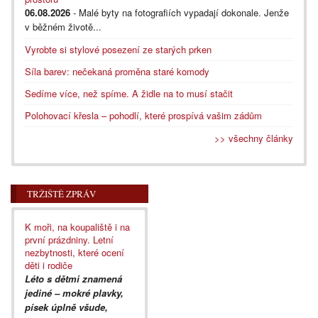
06.08.2026
- Malé byty na fotografiích vypadají dokonale. Jenže
v běžném životě...
Vyrobte si stylové posezení ze starých prken
Síla barev: nečekaná proměna staré komody
Sedíme více, než spíme. A židle na to musí stačit
Polohovací křesla – pohodlí, které prospívá vašim zádům
>> všechny články
TRŽIŠTĚ ZPRÁV
K moři, na koupaliště i na
první prázdniny. Letní
nezbytnosti, které ocení
děti i rodiče
Léto s dětmi znamená
jediné – mokré plavky,
písek úplně všude,