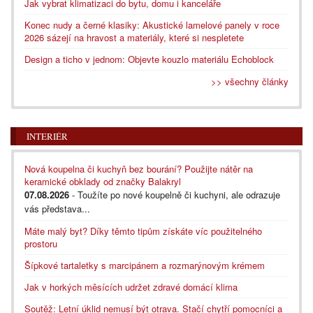
Jak vybrat klimatizaci do bytu, domu i kanceláře
Konec nudy a černé klasiky: Akustické lamelové panely v roce
2026 sázejí na hravost a materiály, které si nespletete
Design a ticho v jednom: Objevte kouzlo materiálu Echoblock
>> všechny články
INTERIÉR
Nová koupelna či kuchyň bez bourání? Použijte nátěr na
keramické obklady od značky Balakryl
07.08.2026
- Toužíte po nové koupelně či kuchyni, ale odrazuje
vás představa...
Máte malý byt? Díky těmto tipům získáte víc použitelného
prostoru
Šípkové tartaletky s marcipánem a rozmarýnovým krémem
Jak v horkých měsících udržet zdravé domácí klima
Soutěž: Letní úklid nemusí být otrava. Stačí chytří pomocníci a