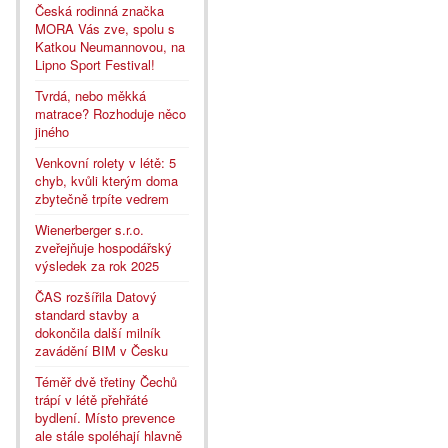
Česká rodinná značka
MORA Vás zve, spolu s
Katkou Neumannovou, na
Lipno Sport Festival!
Tvrdá, nebo měkká
matrace? Rozhoduje něco
jiného
Venkovní rolety v létě: 5
chyb, kvůli kterým doma
zbytečně trpíte vedrem
Wienerberger s.r.o.
zveřejňuje hospodářský
výsledek za rok 2025
ČAS rozšířila Datový
standard stavby a
dokončila další milník
zavádění BIM v Česku
Téměř dvě třetiny Čechů
trápí v létě přehřáté
bydlení. Místo prevence
ale stále spoléhají hlavně