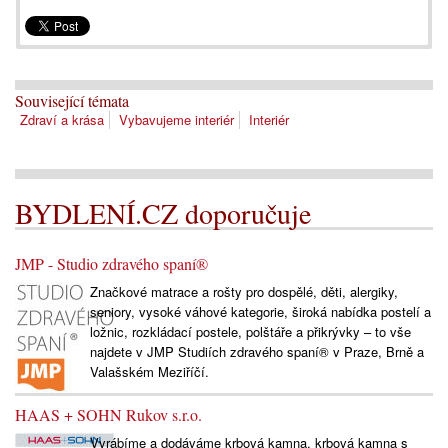
Související témata
Zdraví a krása
Vybavujeme interiér
Interiér
BYDLENÍ.CZ doporučuje
JMP - Studio zdravého spaní®
Značkové matrace a rošty pro dospělé, děti, alergiky,
seniory, vysoké váhové kategorie, široká nabídka postelí a
ložnic, rozkládací postele, polštáře a přikrývky – to vše
najdete v JMP Studiích zdravého spaní® v Praze, Brně a
Valašském Meziříčí.
HAAS + SOHN Rukov s.r.o.
Vyrábíme a dodáváme krbová kamna, krbová kamna s