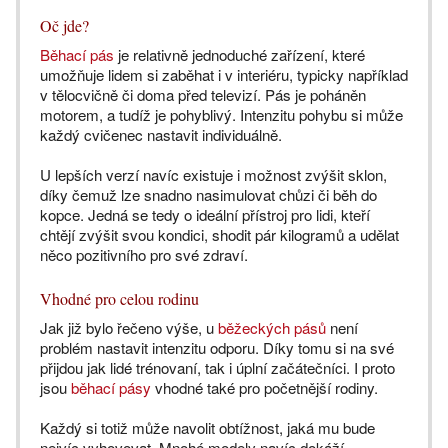
Oč jde?
Běhací pás
je relativně jednoduché zařízení, které
umožňuje lidem si zaběhat i v interiéru, typicky například
v tělocvičně či doma před televizí. Pás je poháněn
motorem, a tudíž je pohyblivý. Intenzitu pohybu si může
každý cvičenec nastavit individuálně.
U lepších verzí navíc existuje i možnost zvýšit sklon,
díky čemuž lze snadno nasimulovat chůzi či běh do
kopce. Jedná se tedy o ideální přístroj pro lidi, kteří
chtějí zvýšit svou kondici, shodit pár kilogramů a udělat
něco pozitivního pro své zdraví.
Vhodné pro celou rodinu
Jak již bylo řečeno výše, u
běžeckých pásů
není
problém nastavit intenzitu odporu. Díky tomu si na své
přijdou jak lidé trénovaní, tak i úplní začátečníci. I proto
jsou
běhací pásy
vhodné také pro početnější rodiny.
Každý si totiž může navolit obtížnost, jaká mu bude
nejvíc vyhovovat. Mnohé modely navíc dokáží