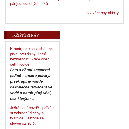
pár jednoduchých triků
>> všechny články
TRŽIŠTĚ ZPRÁV
K moři, na koupaliště i na
první prázdniny. Letní
nezbytnosti, které ocení
děti i rodiče
Léto s dětmi znamená
jediné – mokré plavky,
písek úplně všude,
nekonečné dovádění ve
vodě a batoh plný věcí,
bez kterých...
Ještě není pozdě - pořiďte
si zahradní dlažby a
tvárnice Liastone se
slevou až 30 %