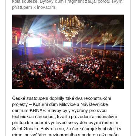
kola soutěže. Bytový dům Fragment zaujal porotu svým
přístupem k inovacím.
České zastoupení doplnily také dva rekonstrukční
projekty – Kulturní dům Milovice a Návštěvnické
centrum KRNAP. Stavby byly vybrány pro svou
technickou náročnost, kvalitu provedení a inspirativní
přístup k moderní výstavbě se systémovými řešeními
Saint-Gobain. Potvrdilo se, že české projekty obstojí i v
rámci nejvyššího mezinárodního standardu a že naše