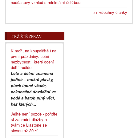
nadčasový vzhled s minimální údržbou
>> všechny články
TRŽIŠTĚ ZPRÁV
K moři, na koupaliště i na
první prázdniny. Letní
nezbytnosti, které ocení
děti i rodiče
Léto s dětmi znamená
jediné – mokré plavky,
písek úplně všude,
nekonečné dovádění ve
vodě a batoh plný věcí,
bez kterých...
Ještě není pozdě - pořiďte
si zahradní dlažby a
tvárnice Liastone se
slevou až 30 %