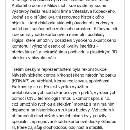
Kulturního domu v Milovicích, kde systémy suché
výstavby řešila realizační firma Vítězslava Kopeckého.
Jedná se o příklad kvalitní renovace historického
objektu, která dokázala skloubit původní ráz budovy s
potřebami současného veřejného prostoru. Klíčovou roli
zde sehrály sádrokartonové a minerální podhledy
Rigips, které umožnily dosažení vysokého akustického
komfortu i výrazné estetické kvality interiéru –
především díky netradičnímu podhledu s plastickým 3D
efektem v hlavním sále.
Třetím českým reprezentantem byla rekonstrukce
Návštěvnického centra Krkonošského národního parku
(KRNAP) ve Vrchlabí, kterou realizovala společnost
Fialkovsky s.r.o. Projekt vyniká využitím
prefabrikovaných sádrokartonových prvků, vyrobených
pomocí CNC technologií firmou Ekomont spol. s r.o.,
což umožnilo rychlou a efektivní montáž s minimálním
dopadem na historickou strukturu budovy. Vzhledem k
přítomnosti otevřených vodních ploch byly použity
speciální impregnované sádrokartonové desky Glasroc
H, které zajišťují dlouhodobou odolnost a stabilitu