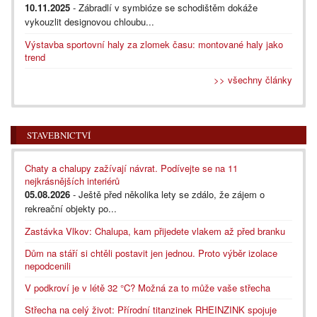
10.11.2025
- Zábradlí v symbióze se schodištěm dokáže
vykouzlit designovou chloubu...
Výstavba sportovní haly za zlomek času: montované haly jako
trend
>> všechny články
STAVEBNICTVÍ
Chaty a chalupy zažívají návrat. Podívejte se na 11
nejkrásnějších interiérů
05.08.2026
- Ještě před několika lety se zdálo, že zájem o
rekreační objekty po...
Zastávka Vlkov: Chalupa, kam přijedete vlakem až před branku
Dům na stáří si chtěli postavit jen jednou. Proto výběr izolace
nepodcenili
V podkroví je v létě 32 °C? Možná za to může vaše střecha
Střecha na celý život: Přírodní titanzinek RHEINZINK spojuje