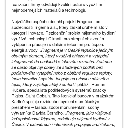
realizační firmy odvádějí kvalitní práci s využitím
nejmodernějších materiálů a technologií.
Největšího úspěchu dosáhl projekt Fragment od
společnosti Trigema a.s., který získal druhé místo v
kategorii Inovace. Rezidenční projekt nájemního bydlení
využívá technologii Climafit pro stropní chlazení a
vytápění a pracuje i s dalšími řešeními pro úsporu
energií a vody.
„
Fragment je v České republice jediným
obytným domem, který využívá chlazení a vytápění
integrované do podhledů v takovém rozsahu. Zatímco
se často objevují obavy ze studených podlah bez
podlahového vytápění nebo z obtížné regulace teploty,
tento inovativní systém funguje na principu sálavého
tepla, který zajišťuje stálý komfort,
” přiblížil Roman
Kučera, specialista podhledových systémů značky
Rigips, Saint-Gobain. Tato ikonická budova v pražském
Karlíně spojuje rezidenční bydlení s uměleckým
přesahem – fasádu zdobí monumentální sochy
výtvarníka Davida Černého.
„Fragment, jako vlajková
loď společnosti Trigema, redefinuje nájemní bydlení v
Česku. V exteriérech i interiérech propojuje architekturu,