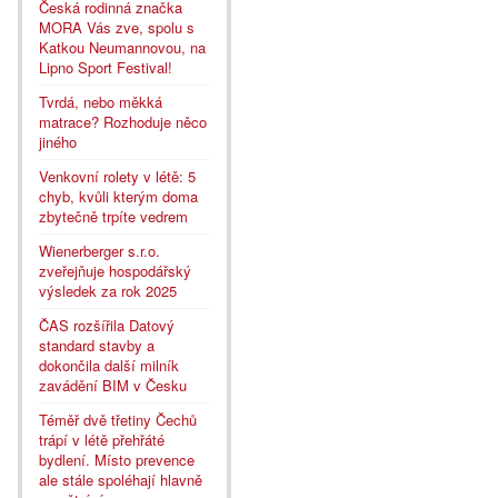
Česká rodinná značka
MORA Vás zve, spolu s
Katkou Neumannovou, na
Lipno Sport Festival!
Tvrdá, nebo měkká
matrace? Rozhoduje něco
jiného
Venkovní rolety v létě: 5
chyb, kvůli kterým doma
zbytečně trpíte vedrem
Wienerberger s.r.o.
zveřejňuje hospodářský
výsledek za rok 2025
ČAS rozšířila Datový
standard stavby a
dokončila další milník
zavádění BIM v Česku
Téměř dvě třetiny Čechů
trápí v létě přehřáté
bydlení. Místo prevence
ale stále spoléhají hlavně