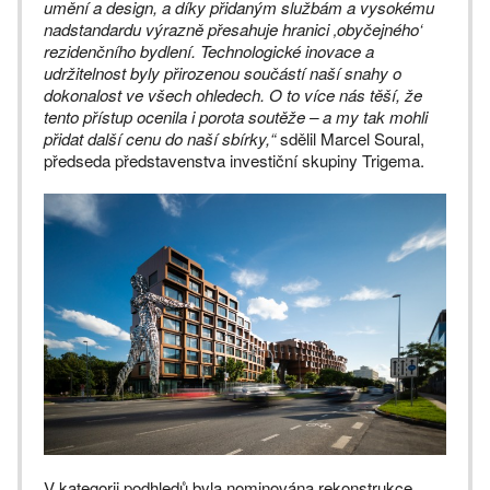
umění a design, a díky přidaným službám a vysokému
nadstandardu výrazně přesahuje hranici ‚obyčejného‘
rezidenčního bydlení. Technologické inovace a
udržitelnost byly přirozenou součástí naší snahy o
dokonalost ve všech ohledech. O to více nás těší, že
tento přístup ocenila i porota soutěže – a my tak mohli
přidat další cenu do naší sbírky,“
sdělil Marcel Soural,
předseda představenstva investiční skupiny Trigema.
V kategorii podhledů byla nominována rekonstrukce