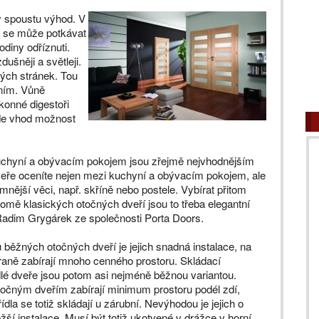
y spoustu výhod. V
e se může potkávat
odiny odříznuti.
šněji a světleji.
ných stránek. Tou
ením. Vůně
konné digestoři
ijde vhod možnost
uchyní a obývacím pokojem jsou zřejmě nejvhodnějším
veře oceníte nejen mezi kuchyní a obývacím pokojem, ale
mnější věci, např. skříně nebo postele. Vybírat přitom
omě klasických otočných dveří jsou to třeba elegantní
 Radim Grygárek ze společnosti Porta Doors.
běžných otočných dveří je jejich snadná instalace, na
raně zabírají mnoho cenného prostoru. Skládací
lé dveře jsou potom asi nejméně běžnou variantou.
točným dveřím zabírají minimum prostoru podél zdí,
ídla se totiž skládají u zárubní. Nevýhodou je jejich o
ěžší instalace. Musí být totiž ukotvené v drážce v horní