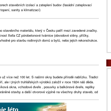
borech stavebních izolací a zateplení budov (fasádní zateplovací
opení, sanity a klimatizací)
ho stavebního materiálu, který v Česku patří mezi zavedené značky.
ost Xella CZ pórobetonové tvárnice (obvodové stěny, příčky,
u vhodné pro stavbu rodinných domů a bytů, nebo jejich rekonstrukce.
ž více než 100 let. S našimi okny budete přírodě nablízku. Tradici
, ale i jiných truhlářských výrobků založil v roce 1924 náš děda.
íková okna, vchodové dveře , posuvky a balkónové dveře, repliky
ráněné stavby a další otvorové výplně na všechny druhy staveb, od