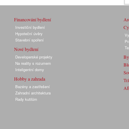
Financování bydlení
Arc
Cyk
Investiční bydlení
Hypoteční úvěry
Vy
Stavební spoření
Pr
Te
Nové bydlení
By
Developerské projekty
Na reality s rozumem
Bl
Inteligentní domy
So
Hobby a zahrada
Trž
Bazény a zastřešení
A
Zahradní architektura
Rady kutilům