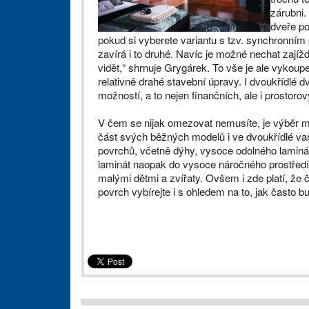
zárubni.
dveře po
pokud si vyberete variantu s tzv. synchronním
zavírá i to druhé. Navíc je možné nechat zajížd
vidět,“ shrnuje Grygárek. To vše je ale vykoupe
relativně drahé stavební úpravy. I dvoukřídlé d
možností, a to nejen finančních, ale i prostoro
V čem se nijak omezovat nemusíte, je výběr ma
část svých běžných modelů i ve dvoukřídlé varia
povrchů, včetně dýhy, vysoce odolného laminát
laminát naopak do vysoce náročného prostředí.
malými dětmi a zvířaty. Ovšem i zde platí, že č
povrch vybírejte i s ohledem na to, jak často 