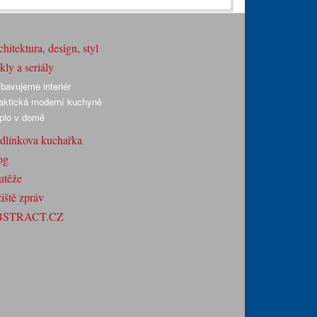
hitektura, design, styl
ly a seriály
bavujeme interiér
aktická moderní kuchyně
plo v domě
dlínkova kuchařka
og
utěže
iště zpráv
BSTRACT.CZ