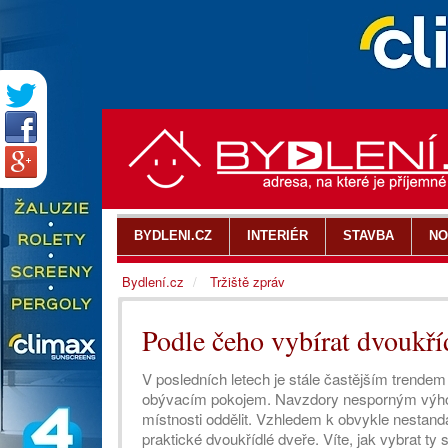
BYDLENI.CZ
INTERIÉR
STAVBA
NO
Bydlení.cz
Tržiště zpráv
Podle čeho vybírat dvoukří
V posledních letech je stále častějším trend
obývacím pokojem. Navzdory nesporným výhodá
místnosti oddělit. Vzhledem k obvykle nesta
praktické dvoukřídlé dveře. Víte, jak vybrat ty