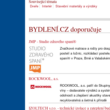
Související témata
Dveře
Interiér
Stavební materiály a výrobky
BYDLENÍ.CZ doporučuje
JMP - Studio zdravého spaní®
Značkové matrace a rošty pro dospě
postelí a ložnic, rozkládací postel
spaní® v Praze, Brně a Valašském 
ROCKWOOL, a.s.
ROCKWOOL, a.s. patří do Skupin
vlny – dodavatele výrobků a systém
odolnosti a zlepšení akustiky stav
recyklovatelná a šetrná k přírodě
IZOLTECH s.r.o. - technické izolace a zateplení bu