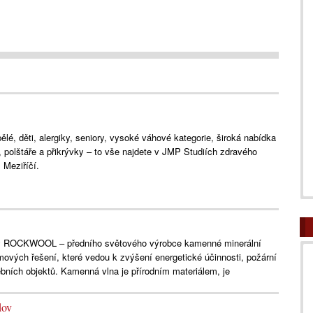
lé, děti, alergiky, seniory, vysoké váhové kategorie, široká nabídka
e, polštáře a přikrývky – to vše najdete v JMP Studiích zdravého
Meziříčí.
y ROCKWOOL – předního světového výrobce kamenné minerální
ových řešení, které vedou k zvýšení energetické účinnosti, požární
ebních objektů. Kamenná vlna je přírodním materiálem, je
dov