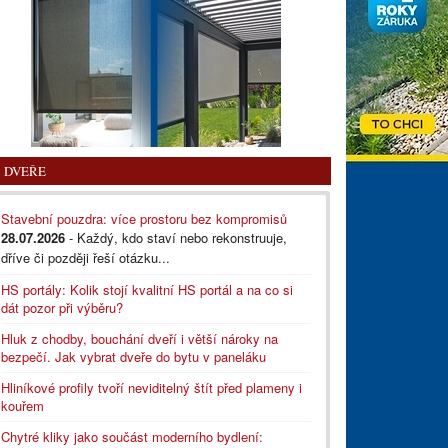
DVEŘE
Stavební pouzdra: více prostoru bez kompromisů
28.07.2026
- Každý, kdo staví nebo rekonstruuje,
dříve či později řeší otázku...
HS portály: Kolik stojí kvalitní HS portál a na co si
dát pozor při výběru?
Hluk z chodby, bouchání dveří i větší nároky na
bezpečí. Jak vybrat dveře do bytu v paneláku
Hliníkové profily tvoří neviditelný štít před plameny i
kouřem
Chytré kliky jako součást moderního bydlení: