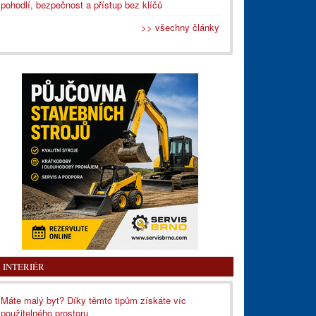
pohodlí, bezpečnost a přístup bez klíčů
>> všechny články
INTERIÉR
Máte malý byt? Díky těmto tipům získáte víc
použitelného prostoru