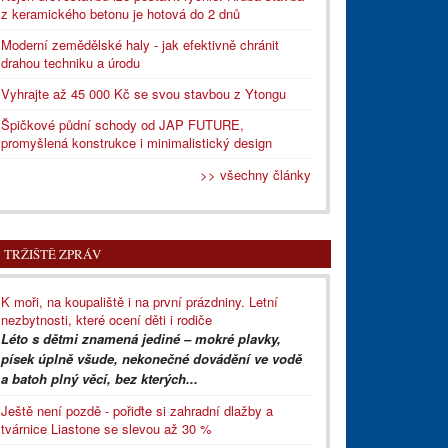
z keramického betonu je hotová do 2 dnů
Moderní zemědělské haly - jak efektivně chránit
drahou techniku a úrodu
Vyhrajte až 45 000 Kč se svou stavbou z Ytongu
Špičkové půdní schody od JAP FUTURE,
promyšlená konstrukce i minimalistický design
>> všechny články
TRŽIŠTĚ ZPRÁV
K moři, na koupaliště i na první prázdniny. Letní
nezbytnosti, které ocení děti i rodiče
Léto s dětmi znamená jediné – mokré plavky,
písek úplně všude, nekonečné dovádění ve vodě
a batoh plný věcí, bez kterých...
Ještě není pozdě - pořiďte si zahradní dlažby a
tvárnice Liastone se slevou až 30 %