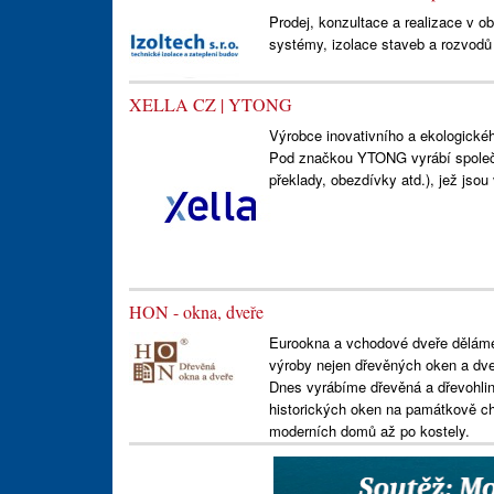
Prodej, konzultace a realizace v o
systémy, izolace staveb a rozvodů t
XELLA CZ | YTONG
Výrobce inovativního a ekologické
Pod značkou YTONG vyrábí společn
překlady, obezdívky atd.), jež jso
HON - okna, dveře
Eurookna a vchodové dveře děláme u
výroby nejen dřevěných oken a dveří
Dnes vyrábíme dřevěná a dřevohlin
historických oken na památkově ch
moderních domů až po kostely.