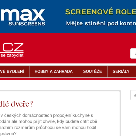
VÉ BYDLENÍ
HOBBY A ZAHRADA
SOUTĚŽE
SERIÁLY
dlé dveře?
em v českých domácnostech propojení kuchyně s
m ale mohou přijít chvíle, kdy budete chtít obě
ndardním rozměrům průchodu se vám mohou hodit
 správné?