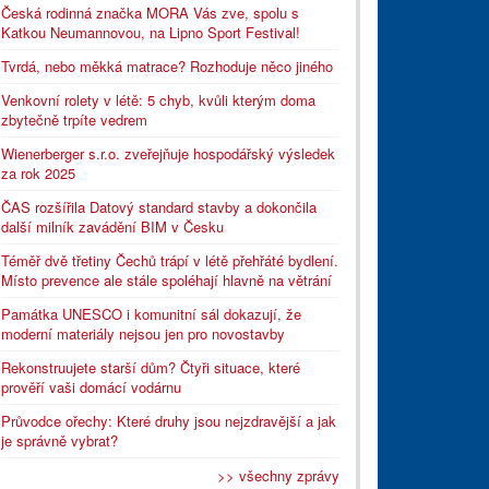
Česká rodinná značka MORA Vás zve, spolu s
Katkou Neumannovou, na Lipno Sport Festival!
Tvrdá, nebo měkká matrace? Rozhoduje něco jiného
Venkovní rolety v létě: 5 chyb, kvůli kterým doma
zbytečně trpíte vedrem
Wienerberger s.r.o. zveřejňuje hospodářský výsledek
za rok 2025
ČAS rozšířila Datový standard stavby a dokončila
další milník zavádění BIM v Česku
Téměř dvě třetiny Čechů trápí v létě přehřáté bydlení.
Místo prevence ale stále spoléhají hlavně na větrání
Památka UNESCO i komunitní sál dokazují, že
moderní materiály nejsou jen pro novostavby
Rekonstruujete starší dům? Čtyři situace, které
prověří vaši domácí vodárnu
Průvodce ořechy: Které druhy jsou nejzdravější a jak
je správně vybrat?
>> všechny zprávy