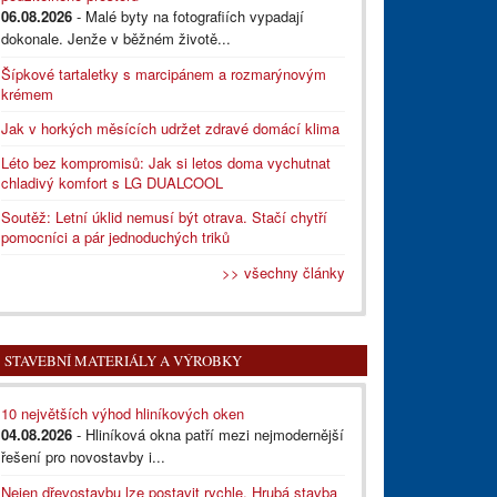
06.08.2026
- Malé byty na fotografiích vypadají
dokonale. Jenže v běžném životě...
Šípkové tartaletky s marcipánem a rozmarýnovým
krémem
Jak v horkých měsících udržet zdravé domácí klima
Léto bez kompromisů: Jak si letos doma vychutnat
chladivý komfort s LG DUALCOOL
Soutěž: Letní úklid nemusí být otrava. Stačí chytří
pomocníci a pár jednoduchých triků
>> všechny články
STAVEBNÍ MATERIÁLY A VÝROBKY
10 největších výhod hliníkových oken
04.08.2026
- Hliníková okna patří mezi nejmodernější
řešení pro novostavby i...
Nejen dřevostavbu lze postavit rychle. Hrubá stavba