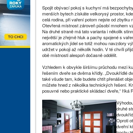
Spojit obývací pokoj s kuchyní má bezpochyb
menších bytech získáte velkorysý prostor, kd
celá rodina, při vaření potom nejste od zbytku r
Otevřená místnost zároveň působí mnohem vzdu
Na druhé straně má tato varianta i několik stin
největší je zřejmě hluk a pachy spojené s vař
aromatických jídel se totiž mohou navzdory vý
udržet v pokoji až několik hodin. V té chvíli př
obě místnosti alespoň dočasně oddělit.
Vzhledem k obvykle širšímu průchodu mezi k
řešením dveře se dvěma křídly. „Dvoukřídlé d
také všude tam, kde budete chtít přenášet obje
můžete hned z několika technických řešení. Kr
posuvné nebo praktické skládací dveře,“ říká
Výhodou 
druhé st
dvoukříd
Oproti o
dveřní kř
trochu t