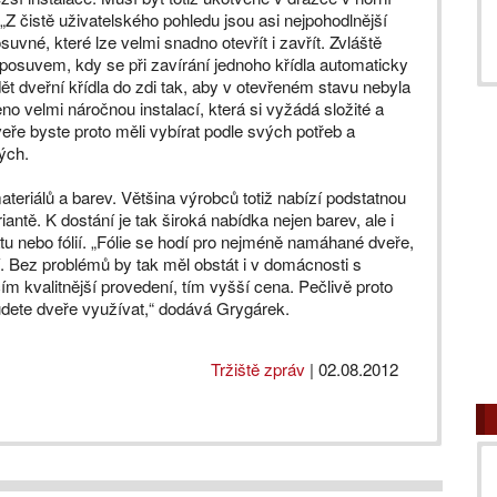
 „Z čistě uživatelského pohledu jsou asi nejpohodlnější
suvné, které lze velmi snadno otevřít i zavřít. Zvláště
 posuvem, kdy se při zavírání jednoho křídla automaticky
ět dveřní křídla do zdi tak, aby v otevřeném stavu nebyla
no velmi náročnou instalací, která si vyžádá složité a
veře byste proto měli vybírat podle svých potřeb a
vých.
teriálů a barev. Většina výrobců totiž nabízí podstatnou
ntě. K dostání je tak široká nabídka nejen barev, ale i
u nebo fólií. „Fólie se hodí pro nejméně namáhané dveře,
 Bez problémů by tak měl obstát i v domácnosti s
ím kvalitnější provedení, tím vyšší cena. Pečlivě proto
budete dveře využívat,“ dodává Grygárek.
Tržiště zpráv
|
02.08.2012