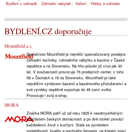
Bydlení v zahradě
Zahradní nábytek
Vaření
Hobby a zahrada
BYDLENÍ.CZ doporučuje
Mountfield a.s.
Společnost Mountfield je největší specializovaný prodejce
zahradní techniky, zahradního nábytku a bazénů v České
republice a na Slovensku. Na trhu působí již více jak 30
let. V současnosti provozuje 76 prodejních center, z toho
58 v Čechách a 18 na Slovensku. Mountfield je také
největším výrobcem bazénů a bazénového příslušenství a
své výrobky úspěšně exportuje do 46 zemí světa.
Provozuje i svůj e-shop.
MORA
Značka MORA patří už od roku 1825 k neodmyslitelným
součástem českých domácností a po dvě století provází
každodenní život v kuchyni. Stala se symbolem
spolehlivosti, kvality a poctivého řemesla, na kterém staví