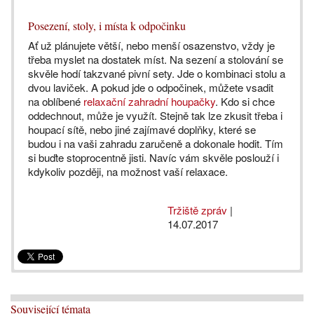
Posezení, stoly, i místa k odpočinku
Ať už plánujete větší, nebo menší osazenstvo, vždy je
třeba myslet na dostatek míst. Na sezení a stolování se
skvěle hodí takzvané pivní sety. Jde o kombinaci stolu a
dvou laviček. A pokud jde o odpočinek, můžete vsadit
na oblíbené
relaxační zahradní houpačky
. Kdo si chce
oddechnout, může je využít. Stejně tak lze zkusit třeba i
houpací sítě, nebo jiné zajímavé doplňky, které se
budou i na vaši zahradu zaručeně a dokonale hodit. Tím
si buďte stoprocentně jisti. Navíc vám skvěle poslouží i
kdykoliv později, na možnost vaší relaxace.
Tržiště zpráv
|
14.07.2017
Související témata