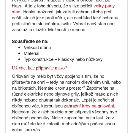
hlavu. A to z toho důvodu, že si lze pořídit
velký párty
stan
. Ideální možnost, jak zajistit ochranu třeba proti
dešti, stejně jako proti větru, ale například také ochranu
proti silnému slunečnímu svitu. Vybrat daný stan není
zase až ta složité. Možností je mnoho.
Soustřeďte se na:
Velikost stanu
Materiál
Typ konstrukce – klasický nebo nůžkový
Už víte, kde připravíte maso?
Grilování by mělo být vždy spojeno s tím, že ho
připravíte na ohni – tedy na horkém dřevěném uhlí, nebo
na briketách. Nemáte k tomu prostor? Zapomeňte na
různé elektrické nebo plynové grily, jelikož maso z nich
nikdy nebude chutnat tak dokonale. Lepší je pořídit si
oblíbenou věc, kterou jsou
zahradní krby na grilování
.
Nejenom, že v nich budete moci připravit všechny své
oblíbené pochoutky. Nelze zapomínat ani a fakt, že v
nich můžete také zatopit. V chladnějším počasí jasná
volba i pro vás.