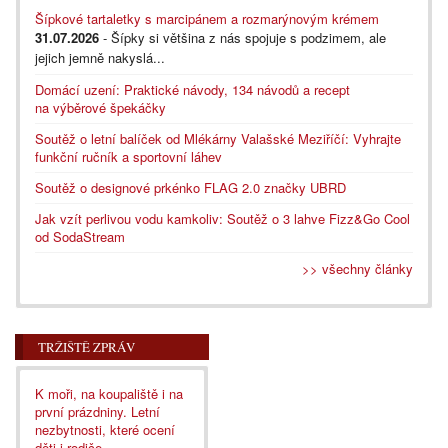
Šípkové tartaletky s marcipánem a rozmarýnovým krémem
31.07.2026
- Šípky si většina z nás spojuje s podzimem, ale
jejich jemně nakyslá...
Domácí uzení: Praktické návody, 134 návodů a recept
na výběrové špekáčky
Soutěž o letní balíček od Mlékárny Valašské Meziříčí: Vyhrajte
funkční ručník a sportovní láhev
Soutěž o designové prkénko FLAG 2.0 značky UBRD
Jak vzít perlivou vodu kamkoliv: Soutěž o 3 lahve Fizz&Go Cool
od SodaStream
>> všechny články
TRŽIŠTĚ ZPRÁV
K moři, na koupaliště i na
první prázdniny. Letní
nezbytnosti, které ocení
děti i rodiče