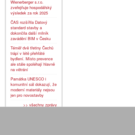
Wienerberger s.r.o.
zveřejňuje hospodářský
výsledek za rok 2025
ČAS rozšířila Datový
standard stavby a
dokončila další milník
zavádění BIM v Česku
Téměř dvě třetiny Čechů
trápí v létě přehřáté
bydlení. Místo prevence
ale stále spoléhají hlavně
na větrání
Památka UNESCO i
komunitní sál dokazují, že
moderní materiály nejsou
jen pro novostavby
>> všechny zprávy