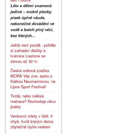
Léto s dětmi znamená
jediné – mokré plavky,
písek úplně všude,
nekonečné dovádění ve
vodě a batoh plný věcí,
bez kterých...
Ještě není pozdě - pořiďte
si zahradní dlažby a
tvárnice Liastone se
slevou až 30 %
Česká rodinná značka
MORA Vás zve, spolu s
Katkou Neumannovou, na
Lipno Sport Festival!
Tvrdá, nebo měkká
matrace? Rozhoduje něco
jiného
Venkovní rolety v létě: 5
chyb, kvůli kterým doma
zbytečně trpíte vedrem