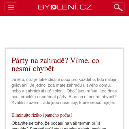
Toggle
navigation
Párty na zahradě? Víme, co
nesmí chybět
Je léto, což je také ideální doba pro každého, kdo miluje
grilování. Je jedno, zda máte zahradu u svého domu,
nebo v zahrádkářské kolonii. Obojí jsou místa, kde dnes
není problém uspořádat párty. A co na ní nesmí chybět?
Kvalitní zázemí. Zde jsou naše tipy, které neopomíjejte.
Eliminujte riziko špatného počasí
Obáváte se toho, že počasí na váš termín příliš
nevyjde? Starosti můžete v daném ohledu hodit za