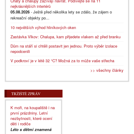
Chaty a chalupy zažívají návrat. Podívejte se na 11
nejkrásnějších interiérů
05.08.2026
- Ještě před několika lety se zdálo, že zájem o
rekreační objekty po...
10 největších výhod hliníkových oken
Zastávka Vlkov: Chalupa, kam přijedete vlakem až před branku
Dům na stáří si chtěli postavit jen jednou. Proto výběr izolace
nepodcenili
V podkroví je v létě 32 °C? Možná za to může vaše střecha
>> všechny články
TRŽIŠTĚ ZPRÁV
K moři, na koupaliště i na
první prázdniny. Letní
nezbytnosti, které ocení
děti i rodiče
Léto s dětmi znamená