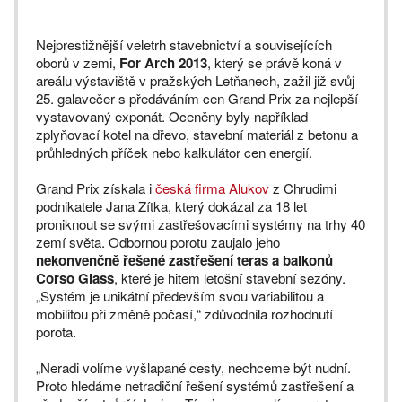
Nejprestižnější veletrh stavebnictví a souvisejících
oborů v zemi,
For Arch 2013
, který se právě koná v
areálu výstaviště v pražských Letňanech, zažil již svůj
25. galavečer s předáváním cen Grand Prix za nejlepší
vystavovaný exponát. Oceněny byly například
zplyňovací kotel na dřevo, stavební materiál z betonu a
průhledných příček nebo kalkulátor cen energií.
Grand Prix získala i
česká firma Alukov
z Chrudimi
podnikatele Jana Zítka, který dokázal za 18 let
proniknout se svými zastřešovacími systémy na trhy 40
zemí světa. Odbornou porotu zaujalo jeho
nekonvenčně řešené zastřešení teras a balkonů
Corso Glass
, které je hitem letošní stavební sezóny.
„Systém je unikátní především svou variabilitou a
mobilitou při změně počasí,“ zdůvodnila rozhodnutí
porota.
„Neradi volíme vyšlapané cesty, nechceme být nudní.
Proto hledáme netradiční řešení systémů zastřešení a