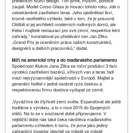
především tvůrčí design. Tím jsme, myslím, porotce
zaujali. Model Corso Glass je inovací tohoto roku. Jde o
celoskleněné zastřešení teras. Jeho ojedinělost tkví,
kromě neotřelého vzhledu, také v tom, že je posuvné.
Oblíbili si jej architekti moderních rodinných domů, ale
třeba i majitelé restaurací pro své zimní, respektive letní
zahrady,“ konstatoval po předávání cen Jan Zitko.
„Grand Prix je oceněním práce našich konstruktérů,
designérů a dalších pracovníků,“ dodal.
Míří na americké trhy a do maďarského parlamentu
Společnost Alukov Jana Zitka se roční produkcí 3 tisíc
výrobků zastřešení bazénů, vířivých van a teras řadí
mezi nejvýznamnější společnosti v Evropě. Majitel a
generální ředitel v jedné osobně ryze českou a
respektovanou firmu doslova vydupal ze země.
„Vyvážíme do čtyřiceti zemí světa. Expandovat ale ještě
hodláme s výrobou, a to v roce 2015 do Spojených
států. Na to se v současné době připravujeme. V
nejbližší době nás také čeká návštěva maďarského
parlamentu vzhledem k tomu, že jsme jako jediný
zahraniční investor otevřeli ve městě ve městě