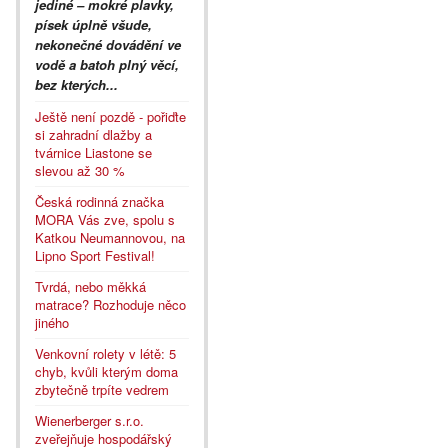
jediné – mokré plavky,
písek úplně všude,
nekonečné dovádění ve
vodě a batoh plný věcí,
bez kterých...
Ještě není pozdě - pořiďte
si zahradní dlažby a
tvárnice Liastone se
slevou až 30 %
Česká rodinná značka
MORA Vás zve, spolu s
Katkou Neumannovou, na
Lipno Sport Festival!
Tvrdá, nebo měkká
matrace? Rozhoduje něco
jiného
Venkovní rolety v létě: 5
chyb, kvůli kterým doma
zbytečně trpíte vedrem
Wienerberger s.r.o.
zveřejňuje hospodářský