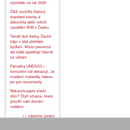
výsledek za rok 2025
ČAS rozšířila Datový
standard stavby a
dokončila další milník
zavádění BIM v Česku
Téměř dvě třetiny Čechů
trápí v létě přehřáté
bydlení. Místo prevence
ale stále spoléhají hlavně
na větrání
Památka UNESCO i
komunitní sál dokazují, že
moderní materiály nejsou
jen pro novostavby
Rekonstruujete starší
dům? Čtyři situace, které
prověří vaši domácí
vodárnu
>> všechny zprávy