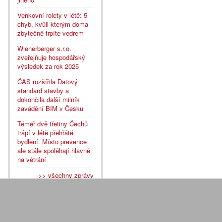
Venkovní rolety v létě: 5
chyb, kvůli kterým doma
zbytečně trpíte vedrem
Wienerberger s.r.o.
zveřejňuje hospodářský
výsledek za rok 2025
ČAS rozšířila Datový
standard stavby a
dokončila další milník
zavádění BIM v Česku
Téměř dvě třetiny Čechů
trápí v létě přehřáté
bydlení. Místo prevence
ale stále spoléhají hlavně
na větrání
>> všechny zprávy