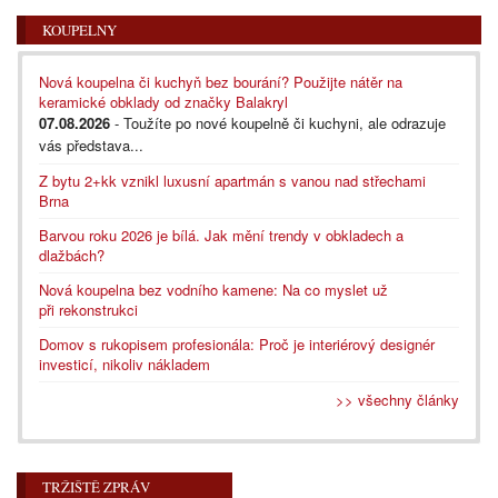
KOUPELNY
Nová koupelna či kuchyň bez bourání? Použijte nátěr na
keramické obklady od značky Balakryl
07.08.2026
- Toužíte po nové koupelně či kuchyni, ale odrazuje
vás představa...
Z bytu 2+kk vznikl luxusní apartmán s vanou nad střechami
Brna
Barvou roku 2026 je bílá. Jak mění trendy v obkladech a
dlažbách?
Nová koupelna bez vodního kamene: Na co myslet už
při rekonstrukci
Domov s rukopisem profesionála: Proč je interiérový designér
investicí, nikoliv nákladem
>> všechny články
TRŽIŠTĚ ZPRÁV