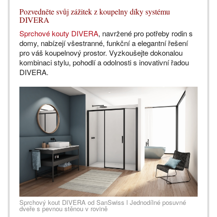
Pozvedněte svůj zážitek z koupelny díky systému
DIVERA
Sprchové kouty DIVERA
, navržené pro potřeby rodin s
domy, nabízejí všestranné, funkční a elegantní řešení
pro váš koupelnový prostor. Vyzkoušejte dokonalou
kombinaci stylu, pohodlí a odolnosti s inovativní řadou
DIVERA.
Sprchový kout DIVERA od SanSwiss l Jednodílné posuvné
dveře s pevnou stěnou v rovině