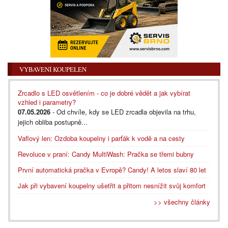
VYBAVENÍ KOUPELEN
Zrcadlo s LED osvětlením - co je dobré vědět a jak vybírat
vzhled i parametry?
07.05.2026
- Od chvíle, kdy se LED zrcadla objevila na trhu,
jejich obliba postupně...
Vaflový len: Ozdoba koupelny i parťák k vodě a na cesty
Revoluce v praní: Candy MultiWash: Pračka se třemi bubny
První automatická pračka v Evropě? Candy! A letos slaví 80 let
Jak při vybavení koupelny ušetřit a přitom nesnížit svůj komfort
>> všechny články