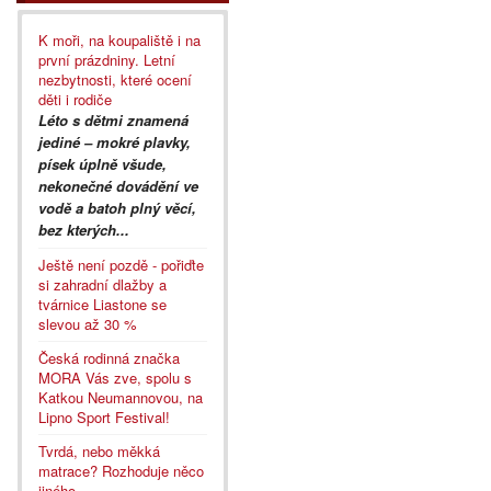
K moři, na koupaliště i na
první prázdniny. Letní
nezbytnosti, které ocení
děti i rodiče
Léto s dětmi znamená
jediné – mokré plavky,
písek úplně všude,
nekonečné dovádění ve
vodě a batoh plný věcí,
bez kterých...
Ještě není pozdě - pořiďte
si zahradní dlažby a
tvárnice Liastone se
slevou až 30 %
Česká rodinná značka
MORA Vás zve, spolu s
Katkou Neumannovou, na
Lipno Sport Festival!
Tvrdá, nebo měkká
matrace? Rozhoduje něco
jiného