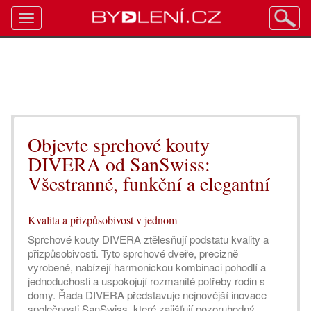
Toggle
navigation
Objevte sprchové kouty
DIVERA od SanSwiss:
Všestranné, funkční a elegantní
Kvalita a přizpůsobivost v jednom
Sprchové kouty DIVERA ztělesňují podstatu kvality a
přizpůsobivosti. Tyto sprchové dveře, precizně
vyrobené, nabízejí harmonickou kombinaci pohodlí a
jednoduchosti a uspokojují rozmanité potřeby rodin s
domy. Řada DIVERA představuje nejnovější inovace
společnosti SanSwiss, které zajišťují pozoruhodný