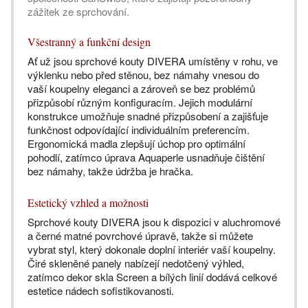
zážitek ze sprchování.
Všestranný a funkční design
Ať už jsou sprchové kouty DIVERA umístěny v rohu, ve
výklenku nebo před stěnou, bez námahy vnesou do
vaší koupelny eleganci a zároveň se bez problémů
přizpůsobí různým konfiguracím. Jejich modulární
konstrukce umožňuje snadné přizpůsobení a zajišťuje
funkčnost odpovídající individuálním preferencím.
Ergonomická madla zlepšují úchop pro optimální
pohodlí, zatímco úprava Aquaperle usnadňuje čištění
bez námahy, takže údržba je hračka.
Estetický vzhled a možnosti
Sprchové kouty DIVERA jsou k dispozici v aluchromové
a černé matné povrchové úpravě, takže si můžete
vybrat styl, který dokonale doplní interiér vaší koupelny.
Čiré skleněné panely nabízejí nedotčený výhled,
zatímco dekor skla Screen a bílých linií dodává celkové
estetice nádech sofistikovanosti.