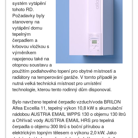
systém vytápění
tohoto RD.
Požadavky byly
stanoveny na
vytápění domu
tepelným
čerpadlem a
krbovou vložkou s
výměníkem
napojenou také na
otopnou soustavu a
použitím podlahového topení pro obytné místnosti a
radiátory na temperování garáže. V tomto případě je
nutná velká technická místnost pro umístění
technologie, kterou tento rodinný dům disponoval.
Bylo navrženo tepelné čerpadlo vzduch/voda BRILON
Alfea Excellia 11, tepelný výkon 10,8 kW s akumulační
nádobou AUSTRIA EMAIL WPPS 130 o objemu 130 litrů
a Ohřívač vody AUSTRIA EMAIL HRS pro tepelná
čerpadla o objemu 300 litrů s boční přírubou a
elektrickým topným tělesem o výkonu 2,0 kW. Jako