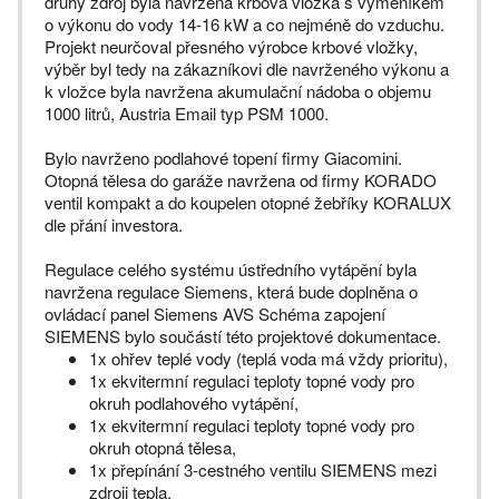
druhý zdroj byla navržena krbová vložka s výměníkem
o výkonu do vody 14-16 kW a co nejméně do vzduchu.
Projekt neurčoval přesného výrobce krbové vložky,
výběr byl tedy na zákazníkovi dle navrženého výkonu a
k vložce byla navržena akumulační nádoba o objemu
1000 litrů, Austria Email typ PSM 1000.
Bylo navrženo podlahové topení firmy Giacomini.
Otopná tělesa do garáže navržena od firmy KORADO
ventil kompakt a do koupelen otopné žebříky KORALUX
dle přání investora.
Regulace celého systému ústředního vytápění byla
navržena regulace Siemens, která bude doplněna o
ovládací panel Siemens AVS Schéma zapojení
SIEMENS bylo součástí této projektové dokumentace.
1x ohřev teplé vody (teplá voda má vždy prioritu),
1x ekvitermní regulaci teploty topné vody pro
okruh podlahového vytápění,
1x ekvitermní regulaci teploty topné vody pro
okruh otopná tělesa,
1x přepínání 3-cestného ventilu SIEMENS mezi
zdroji tepla.