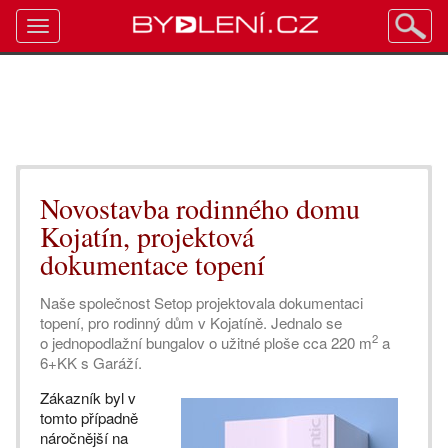
Toggle
navigation
Novostavba rodinného domu
Kojatín, projektová
dokumentace topení
Naše společnost Setop projektovala dokumentaci
topení, pro rodinný dům v Kojatíně. Jednalo se
2
o jednopodlažní bungalov o užitné ploše cca 220 m
a
6+KK s Garáží.
Zákazník byl v
tomto případně
náročnější na