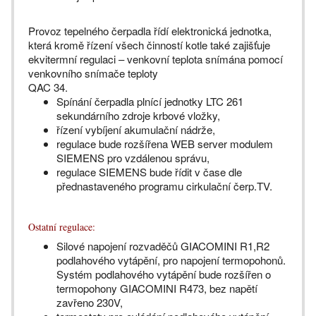
Provoz tepelného čerpadla řídí elektronická jednotka,
která kromě řízení všech činností kotle také zajišťuje
ekvitermní regulaci – venkovní teplota snímána pomocí
venkovního snímače teploty
QAC 34.
Spínání čerpadla plnící jednotky LTC 261
sekundárního zdroje krbové vložky,
řízení vybíjení akumulační nádrže,
regulace bude rozšířena WEB server modulem
SIEMENS pro vzdálenou správu,
regulace SIEMENS bude řídit v čase dle
přednastaveného programu cirkulační čerp.TV.
Ostatní regulace:
Silové napojení rozvaděčů GIACOMINI R1,R2
podlahového vytápění, pro napojení termopohonů.
Systém podlahového vytápění bude rozšířen o
termopohony GIACOMINI R473, bez napětí
zavřeno 230V,