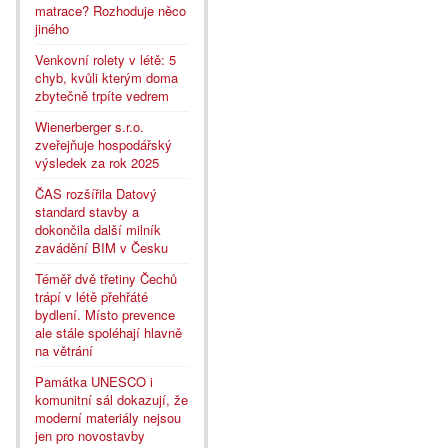
matrace? Rozhoduje něco
jiného
Venkovní rolety v létě: 5
chyb, kvůli kterým doma
zbytečně trpíte vedrem
Wienerberger s.r.o.
zveřejňuje hospodářský
výsledek za rok 2025
ČAS rozšířila Datový
standard stavby a
dokončila další milník
zavádění BIM v Česku
Téměř dvě třetiny Čechů
trápí v létě přehřáté
bydlení. Místo prevence
ale stále spoléhají hlavně
na větrání
Památka UNESCO i
komunitní sál dokazují, že
moderní materiály nejsou
jen pro novostavby