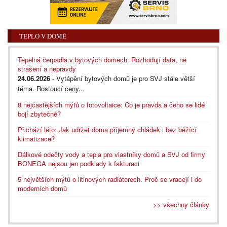
TEPLO V DOMĚ
Tepelná čerpadla v bytových domech: Rozhodují data, ne
strašení a nepravdy
24.06.2026
- Vytápění bytových domů je pro SVJ stále větší
téma. Rostoucí ceny...
8 nejčastějších mýtů o fotovoltaice: Co je pravda a čeho se lidé
bojí zbytečně?
Přichází léto: Jak udržet doma příjemný chládek i bez běžící
klimatizace?
Dálkové odečty vody a tepla pro vlastníky domů a SVJ od firmy
BONEGA nejsou jen podklady k fakturaci
5 největších mýtů o litinových radiátorech. Proč se vracejí i do
moderních domů
>> všechny články