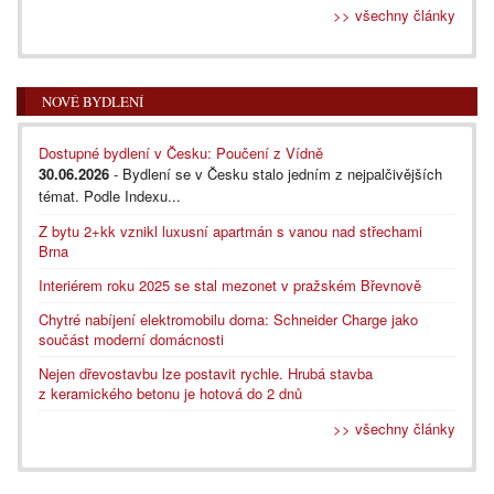
>> všechny články
NOVÉ BYDLENÍ
Dostupné bydlení v Česku: Poučení z Vídně
30.06.2026
- Bydlení se v Česku stalo jedním z nejpalčivějších
témat. Podle Indexu...
Z bytu 2+kk vznikl luxusní apartmán s vanou nad střechami
Brna
Interiérem roku 2025 se stal mezonet v pražském Břevnově
Chytré nabíjení elektromobilu doma: Schneider Charge jako
součást moderní domácnosti
Nejen dřevostavbu lze postavit rychle. Hrubá stavba
z keramického betonu je hotová do 2 dnů
>> všechny články