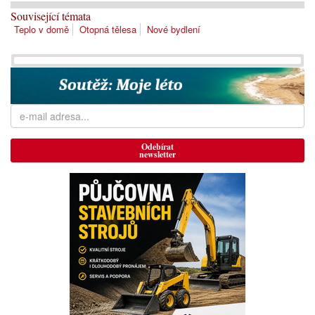
Související témata
Teplo v domě
Otopná tělesa
Nové bydlení
Odebírat
newsletter