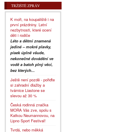
TRŽIŠTĚ ZPRÁV
K moři, na koupaliště i na
první prázdniny. Letní
nezbytnosti, které ocení
děti i rodiče
Léto s dětmi znamená
jediné – mokré plavky,
písek úplně všude,
nekonečné dovádění ve
vodě a batoh plný věcí,
bez kterých...
Ještě není pozdě - pořiďte
si zahradní dlažby a
tvárnice Liastone se
slevou až 30 %
Česká rodinná značka
MORA Vás zve, spolu s
Katkou Neumannovou, na
Lipno Sport Festival!
Tvrdá, nebo měkká