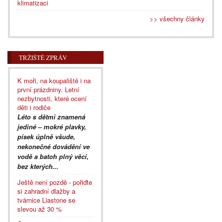
klimatizaci
>> všechny články
TRŽIŠTĚ ZPRÁV
K moři, na koupaliště i na
první prázdniny. Letní
nezbytnosti, které ocení
děti i rodiče
Léto s dětmi znamená
jediné – mokré plavky,
písek úplně všude,
nekonečné dovádění ve
vodě a batoh plný věcí,
bez kterých...
Ještě není pozdě - pořiďte
si zahradní dlažby a
tvárnice Liastone se
slevou až 30 %