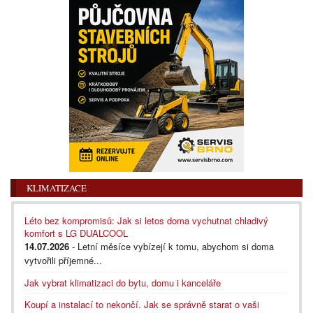
KLIMATIZACE
Léto bez kompromisů: Jak si letos doma vychutnat chladivý
komfort s LG DUALCOOL
14.07.2026
- Letní měsíce vybízejí k tomu, abychom si doma
vytvořili příjemné...
Jak vybrat klimatizaci do bytu, domu i kanceláře
Koupí a instalací to nekončí. Jak se správně starat o vaši