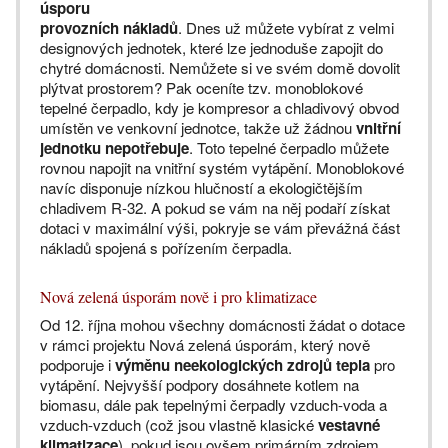
úsporu
provozních nákladů
. Dnes už můžete vybírat z velmi
designových jednotek, které lze jednoduše zapojit do
chytré domácnosti. Nemůžete si ve svém domě dovolit
plýtvat prostorem? Pak oceníte tzv. monoblokové
tepelné čerpadlo, kdy je kompresor a chladivový obvod
umístěn ve venkovní jednotce, takže už žádnou
vnitřní
jednotku nepotřebuje
. Toto tepelné čerpadlo můžete
rovnou napojit na vnitřní systém vytápění. Monoblokové
navíc disponuje nízkou hlučností a ekologičtějším
chladivem R-32. A pokud se vám na něj podaří získat
dotaci v maximální výši, pokryje se vám převážná část
nákladů spojená s pořízením čerpadla.
Nová zelená úsporám nově i pro klimatizace
Od 12. října mohou všechny domácnosti žádat o dotace
v rámci projektu Nová zelená úsporám, který nově
podporuje i
výměnu neekologických zdrojů tepla
pro
vytápění. Nejvyšší podpory dosáhnete kotlem na
biomasu, dále pak tepelnými čerpadly vzduch-voda a
vzduch-vzduch (což jsou vlastně klasické
vestavné
klimatizace
), pokud jsou ovšem primárním zdrojem