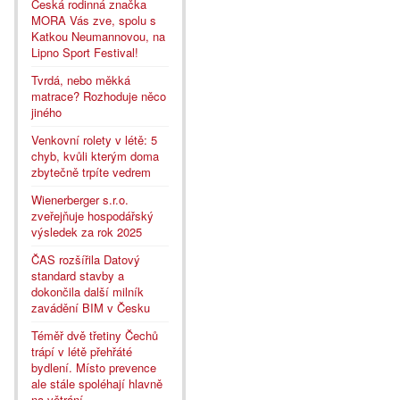
Česká rodinná značka
MORA Vás zve, spolu s
Katkou Neumannovou, na
Lipno Sport Festival!
Tvrdá, nebo měkká
matrace? Rozhoduje něco
jiného
Venkovní rolety v létě: 5
chyb, kvůli kterým doma
zbytečně trpíte vedrem
Wienerberger s.r.o.
zveřejňuje hospodářský
výsledek za rok 2025
ČAS rozšířila Datový
standard stavby a
dokončila další milník
zavádění BIM v Česku
Téměř dvě třetiny Čechů
trápí v létě přehřáté
bydlení. Místo prevence
ale stále spoléhají hlavně
na větrání