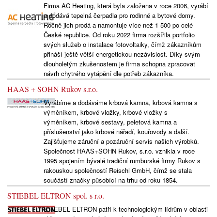
Firma AC Heating, která byla založena v roce 2006, vyrábí
a dodává tepelná čerpadla pro rodinné a bytové domy.
Ročně jich prodá a namontuje více než 1 500 po celé
České republice. Od roku 2022 firma rozšířila portfolio
svých služeb o instalace fotovoltaiky, čímž zákazníkům
přináší ještě větší energetickou nezávislost. Díky svým
dlouholetým zkušenostem je firma schopna zpracovat
návrh chytrého vytápění dle potřeb zákazníka.
HAAS + SOHN Rukov s.r.o.
Vyrábíme a dodáváme krbová kamna, krbová kamna s
výměníkem, krbové vložky, krbové vložky s
výměníkem, krbové sestavy, peletová kamna a
příslušenství jako krbové nářadí, kouřovody a další.
Zajišťujeme záruční a pozáruční servis našich výrobků.
Společnost HAAS+SOHN Rukov, s.r.o. vznikla v roce
1995 spojením bývalé tradiční rumburské firmy Rukov s
rakouskou společností Reischl GmbH, čímž se stala
součástí značky působící na trhu od roku 1854.
STIEBEL ELTRON spol. s r.o.
STIEBEL ELTRON patří k technologickým lídrům v oblasti