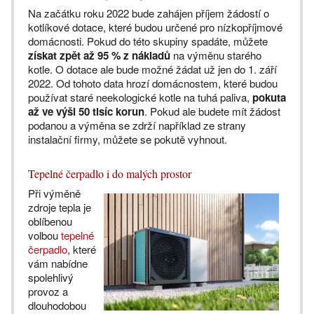
Na začátku roku 2022 bude zahájen příjem žádostí o
kotlíkové dotace, které budou určené pro nízkopříjmové
domácnosti. Pokud do této skupiny spadáte, můžete
získat zpět až 95 % z nákladů
na výměnu starého
kotle. O dotace ale bude možné žádat už jen do 1. září
2022. Od tohoto data hrozí domácnostem, které budou
používat staré neekologické kotle na tuhá paliva,
pokuta
až ve výši 50 tisíc korun
. Pokud ale budete mít žádost
podanou a výměna se zdrží například ze strany
instalační firmy, můžete se pokutě vyhnout.
Tepelné čerpadlo i do malých prostor
Při výměně
zdroje tepla je
oblíbenou
volbou
tepelné
čerpadlo
, které
vám nabídne
spolehlivý
provoz a
dlouhodobou