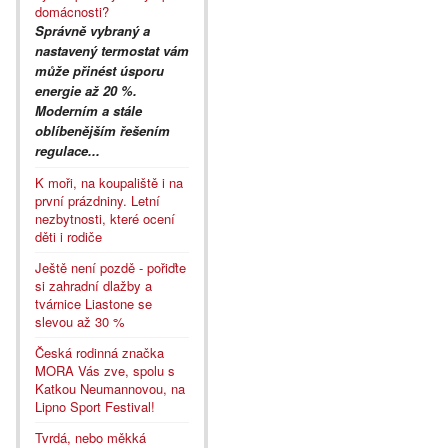
domácnosti?
Správně vybraný a
nastavený termostat vám
může přinést úsporu
energie až 20 %.
Moderním a stále
oblíbenějším řešením
regulace...
K moři, na koupaliště i na
první prázdniny. Letní
nezbytnosti, které ocení
děti i rodiče
Ještě není pozdě - pořiďte
si zahradní dlažby a
tvárnice Liastone se
slevou až 30 %
Česká rodinná značka
MORA Vás zve, spolu s
Katkou Neumannovou, na
Lipno Sport Festival!
Tvrdá, nebo měkká