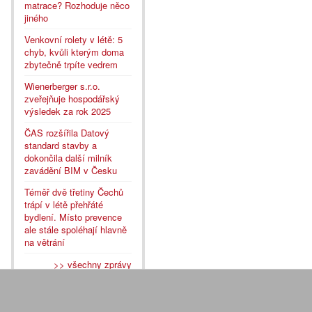
matrace? Rozhoduje něco
jiného
Venkovní rolety v létě: 5
chyb, kvůli kterým doma
zbytečně trpíte vedrem
Wienerberger s.r.o.
zveřejňuje hospodářský
výsledek za rok 2025
ČAS rozšířila Datový
standard stavby a
dokončila další milník
zavádění BIM v Česku
Téměř dvě třetiny Čechů
trápí v létě přehřáté
bydlení. Místo prevence
ale stále spoléhají hlavně
na větrání
>> všechny zprávy