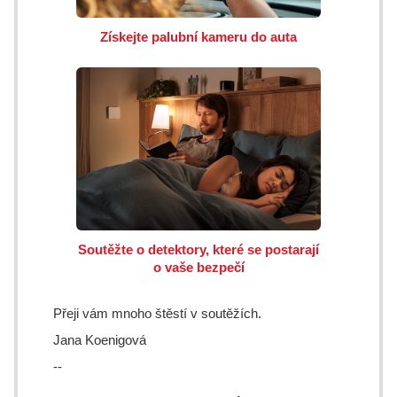
Získejte palubní kameru do auta
Soutěžte o detektory, které se postarají
o vaše bezpečí
Přeji vám mnoho štěstí v soutěžích.
Jana Koenigová
--