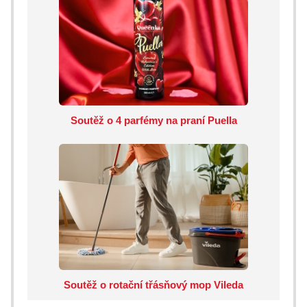
Soutěž o 4 parfémy na praní Puella
Soutěž o rotační třásňový mop Vileda