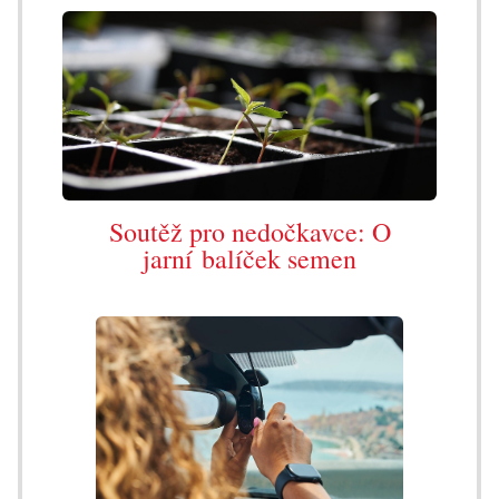
Soutěž pro nedočkavce: O
jarní balíček semen