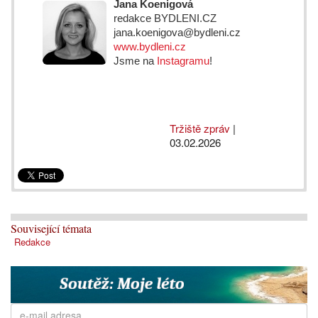
Jana Koenigová
redakce BYDLENI.CZ
jana.koenigova@bydleni.cz
www.bydleni.cz
Jsme na
Instagramu
!
Tržiště zpráv
|
03.02.2026
Související témata
Redakce