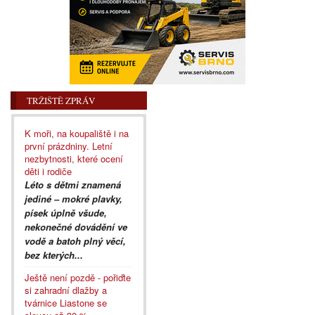
TRŽIŠTĚ ZPRÁV
K moři, na koupaliště i na
první prázdniny. Letní
nezbytnosti, které ocení
děti i rodiče
Léto s dětmi znamená
jediné – mokré plavky,
písek úplně všude,
nekonečné dovádění ve
vodě a batoh plný věcí,
bez kterých...
Ještě není pozdě - pořiďte
si zahradní dlažby a
tvárnice Liastone se