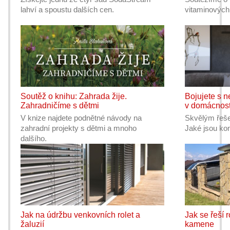
lahví a spoustu dalších cen.
vitaminových
Soutěž o knihu: Zahrada žije.
Bojujete s 
Zahradničíme s dětmi
v domácnost
V knize najdete podnětné návody na
Skvělým řeše
zahradní projekty s dětmi a mnoho
Jaké jsou ko
dalšího.
Jak na údržbu venkovních rolet a
Jak se řeší 
žaluzií
kamene