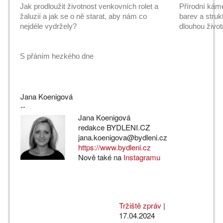
Jak prodloužit životnost venkovních rolet a
Přírodní káme
žaluzií a jak se o ně starat, aby nám co
barev a struk
nejdéle vydržely?
dlouhou život
S přáním hezkého dne
Jana Koenigová
--
Jana Koenigová
redakce BYDLENI.CZ
jana.koenigova@bydleni.cz
https://www.bydleni.cz
Nově také na
Instagramu
Tržiště zpráv
|
17.04.2024