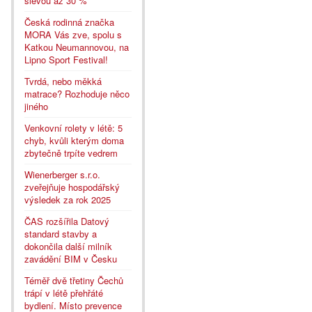
slevou až 30 %
Česká rodinná značka
MORA Vás zve, spolu s
Katkou Neumannovou, na
Lipno Sport Festival!
Tvrdá, nebo měkká
matrace? Rozhoduje něco
jiného
Venkovní rolety v létě: 5
chyb, kvůli kterým doma
zbytečně trpíte vedrem
Wienerberger s.r.o.
zveřejňuje hospodářský
výsledek za rok 2025
ČAS rozšířila Datový
standard stavby a
dokončila další milník
zavádění BIM v Česku
Téměř dvě třetiny Čechů
trápí v létě přehřáté
bydlení. Místo prevence