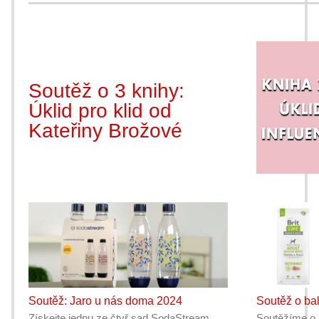
Soutěž o 3 knihy:
Úklid pro klid od
Kateřiny Brožové
Soutěž: Jaro u nás doma 2024
Soutěž o bal
Získejte jednu ze čtyř sad SodaStream
Soutěžíme o 