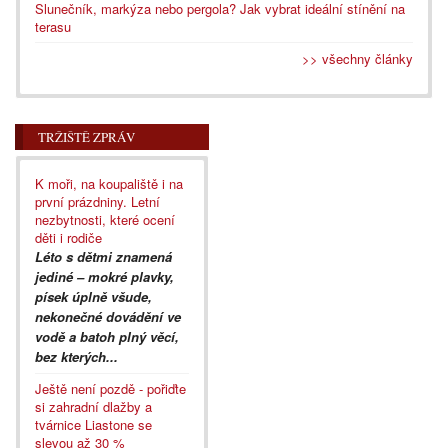
Slunečník, markýza nebo pergola? Jak vybrat ideální stínění na
terasu
>> všechny články
TRŽIŠTĚ ZPRÁV
K moři, na koupaliště i na
první prázdniny. Letní
nezbytnosti, které ocení
děti i rodiče
Léto s dětmi znamená
jediné – mokré plavky,
písek úplně všude,
nekonečné dovádění ve
vodě a batoh plný věcí,
bez kterých...
Ještě není pozdě - pořiďte
si zahradní dlažby a
tvárnice Liastone se
slevou až 30 %