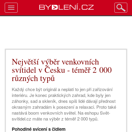
Toggle
navigation
Největší výběr venkovních
svítidel v Česku - téměř 2 000
různých typů
Každý chce být originál a neplatí to jen při zařizování
interiéru. Je konec praktických zahrad, kde byly jen
záhonky, sad a skleník, dnes spíš lidé dávají přednost
okrasným zahradám k posezení a relaxaci. Proto také
nastává boom venkovních světel. Na e­shopu Svět­
svítidel.cz máte na výběr z téměř 2 000 typů.
Pohodlné svícení s čidlem