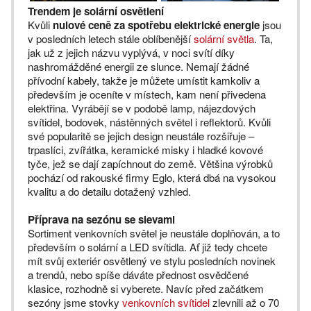
Trendem je solární osvětlení
Kvůli
nulové ceně za spotřebu elektrické energie
jsou
v posledních letech stále oblíbenější
solární světla
. Ta,
jak už z jejich názvu vyplývá, v noci svítí díky
nashromážděné energii ze slunce. Nemají žádné
přívodní kabely, takže je můžete umístit kamkoliv a
především je oceníte v místech, kam není přivedena
elektřina. Vyrábějí se v podobě lamp, nájezdových
svítidel, bodovek, nástěnných světel i reflektorů. Kvůli
své popularitě se jejich design neustále rozšiřuje –
trpaslíci, zvířátka, keramické misky i hladké kovové
tyče, jež se dají zapíchnout do země. Většina výrobků
pochází od rakouské firmy Eglo, která dbá na vysokou
kvalitu a do detailu dotažený vzhled.
Příprava na sezónu se slevami
Sortiment venkovních světel je neustále doplňován, a to
především o solární a LED svítidla. Ať již tedy chcete
mít svůj exteriér osvětlený ve stylu posledních novinek
a trendů, nebo spíše dáváte přednost osvědčené
klasice, rozhodně si vyberete. Navíc před začátkem
sezóny jsme stovky
venkovních svítidel
zlevnili až o 70