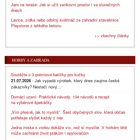
Jaro na terase: Jak si užít venkovní prostor i ve slunečných
dnech
Lavice, zídka nebo odolný květináč ze zahradní stavebnice
Playstone z lehkého betonu
>> všechny články
HOBBY A ZAHRADA
Soutěžte o 3 prémiové balíčky pro kočky
21.07.2026
- Jak vypadá výrobek, který dnes zaujme české
zákazníky? Nestačí nový...
Domácí uzení: Praktické návody, 134 návodů a recept
na výběrové špekáčky
„Vím přesně, jak to myslíš". Šest obyčejných slov, která občas
potřebuje slyšet každý z nás
Jedna miska s vodou dokáže víc, než si myslíte. V horkém létě
může zachránit život ptákům i opylovačům