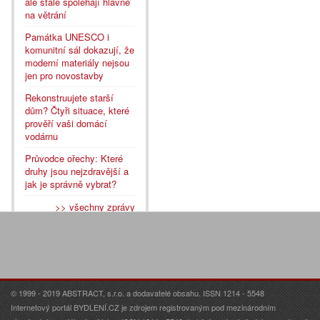
ale stále spoléhají hlavně
na větrání
Památka UNESCO i
komunitní sál dokazují, že
moderní materiály nejsou
jen pro novostavby
Rekonstruujete starší
dům? Čtyři situace, které
prověří vaši domácí
vodárnu
Průvodce ořechy: Které
druhy jsou nejzdravější a
jak je správně vybrat?
>> všechny zprávy
© 1999 - 2019 ABSTRACT, s.r.o. a dodavatelé obsahu. ISSN 1214 - 5548
Internetový portál BYDLENÍ.CZ je zdrojem registrovaným pod mezinárodním