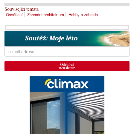
Související témata
Osvětlení
Zahradní architektura
Hobby a zahrada
Odebírat
newsletter