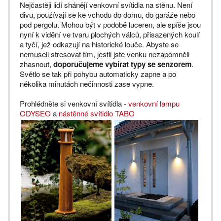
Nejčastěji lidí shánějí venkovní svítidla na stěnu. Není
divu, používají se ke vchodu do domu, do garáže nebo
pod pergolu. Mohou být v podobě luceren, ale spíše jsou
nyní k vidění ve tvaru plochých válců, přisazených koulí
a tyčí, jež odkazují na historické louče. Abyste se
nemuseli stresovat tím, jestli jste venku nezapomněli
zhasnout,
doporučujeme vybírat typy se senzorem
.
Světlo se tak při pohybu automaticky zapne a po
několika minutách nečinnosti zase vypne.
Prohlédněte si venkovní svítidla -
venkovní lampu
ODYSEO
a
nástěnné svítidlo TABO