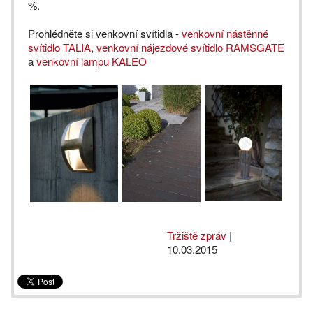
%.
Prohlédněte si venkovní svítidla -
venkovní nástěnné
svítidlo TALIA
,
venkovní nájezdové svítidlo RAMSGATE
a
venkovní lampu KALEO
Tržiště zpráv
|
10.03.2015