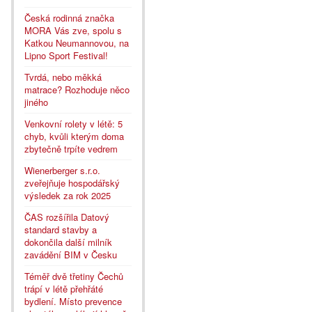
Česká rodinná značka
MORA Vás zve, spolu s
Katkou Neumannovou, na
Lipno Sport Festival!
Tvrdá, nebo měkká
matrace? Rozhoduje něco
jiného
Venkovní rolety v létě: 5
chyb, kvůli kterým doma
zbytečně trpíte vedrem
Wienerberger s.r.o.
zveřejňuje hospodářský
výsledek za rok 2025
ČAS rozšířila Datový
standard stavby a
dokončila další milník
zavádění BIM v Česku
Téměř dvě třetiny Čechů
trápí v létě přehřáté
bydlení. Místo prevence