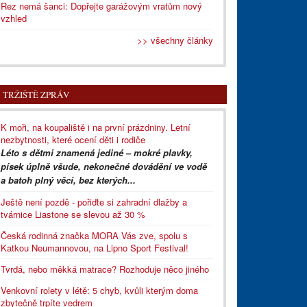
Rez nemá šanci: Dopřejte garážovým vratům nový
vzhled
>> všechny články
TRŽIŠTĚ ZPRÁV
K moři, na koupaliště i na první prázdniny. Letní
nezbytnosti, které ocení děti i rodiče
Léto s dětmi znamená jediné – mokré plavky,
písek úplně všude, nekonečné dovádění ve vodě
a batoh plný věcí, bez kterých...
Ještě není pozdě - pořiďte si zahradní dlažby a
tvárnice Liastone se slevou až 30 %
Česká rodinná značka MORA Vás zve, spolu s
Katkou Neumannovou, na Lipno Sport Festival!
Tvrdá, nebo měkká matrace? Rozhoduje něco jiného
Venkovní rolety v létě: 5 chyb, kvůli kterým doma
zbytečně trpíte vedrem