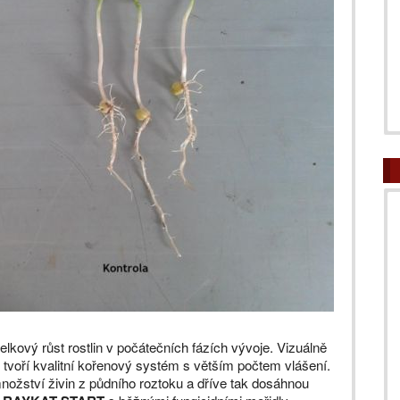
celkový růst rostlin v počátečních fázích vývoje. Vizuálně
y tvoří kvalitní kořenový systém s větším počtem vlášení.
množství živin z půdního roztoku a dříve tak dosáhnou