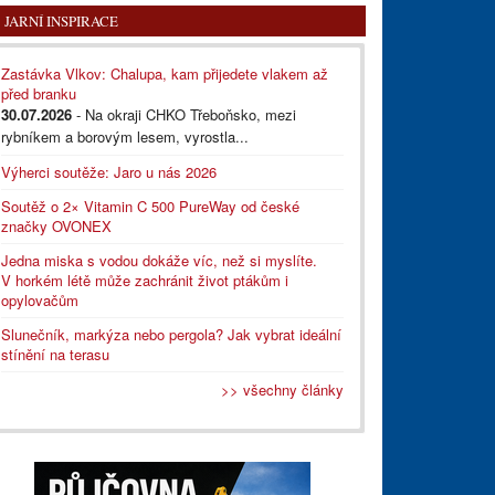
JARNÍ INSPIRACE
Zastávka Vlkov: Chalupa, kam přijedete vlakem až
před branku
30.07.2026
- Na okraji CHKO Třeboňsko, mezi
rybníkem a borovým lesem, vyrostla...
Výherci soutěže: Jaro u nás 2026
Soutěž o 2× Vitamin C 500 PureWay od české
značky OVONEX
Jedna miska s vodou dokáže víc, než si myslíte.
V horkém létě může zachránit život ptákům i
opylovačům
Slunečník, markýza nebo pergola? Jak vybrat ideální
stínění na terasu
>> všechny články