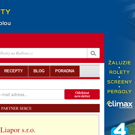
RECEPTY
BLOG
PORADNA
Odebírat
newsletter
PARTNER SEKCE
Liapor s.r.o.