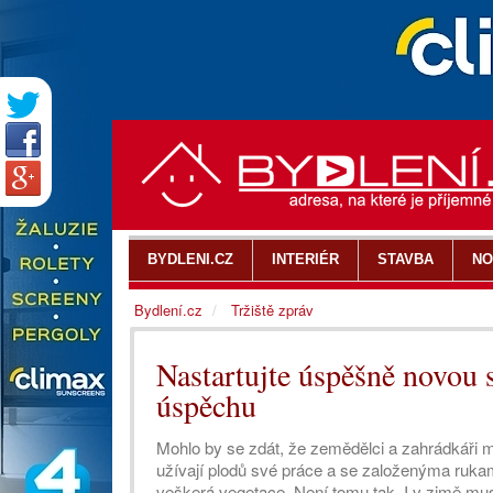
BYDLENI.CZ
INTERIÉR
STAVBA
NO
Bydlení.cz
Tržiště zpráv
Nastartujte úspěšně novou 
úspěchu
Mohlo by se zdát, že zemědělci a zahrádkáři m
užívají plodů své práce a se založenýma rukama
veškerá vegetace. Není tomu tak. I v zimě mus