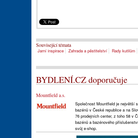
Související témata
Jarní inspirace
Zahrada a pěstitelství
Rady kutilům
BYDLENÍ.CZ doporučuje
Mountfield a.s.
Společnost Mountfield je největší 
bazénů v České republice a na Slov
76 prodejních center, z toho 58 v
bazénů a bazénového příslušenství
svůj e-shop.