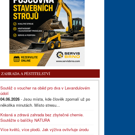
ZAHRADA A PĚSTITELSTVÍ
Soutěž o voucher na oběd pro dva v Levandulovém
údolí
04.06.2026
- Jsou místa, kde člověk zpomalí už po
několika minutách. Místo stresu...
Krásná a zdravá zahrada bez zbytečné chemie.
Soutěžte o balíčky NATURA
Více květů, více plodů. Jak výživa ovlivňuje úrodu