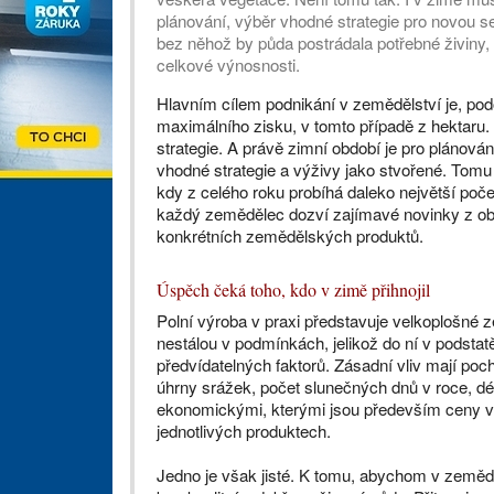
plánování, výběr vhodné strategie pro novou se
bez něhož by půda postrádala potřebné živiny,
celkové výnosnosti.
Hlavním cílem podnikání v zemědělství je, pod
maximálního zisku, v tomto případě z hektaru.
strategie. A právě zimní období je pro plánován
vhodné strategie a výživy jako stvořené. Tomu
kdy z celého roku probíhá daleko největší poč
každý zemědělec dozví zajímavé novinky z obo
konkrétních zemědělských produktů.
Úspěch čeká toho, kdo v zimě přihnojil
Polní výroba v praxi představuje velkoplošné 
nestálou v podmínkách, jelikož do ní v podstat
předvídatelných faktorů. Zásadní vliv mají poch
úhrny srážek, počet slunečných dnů v roce, dé
ekonomickými, kterými jsou především ceny v
jednotlivých produktech.
Jedno je však jisté. K tomu, abychom v zeměd