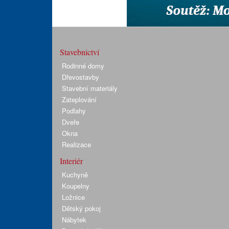
Stavebnictví
Rodinné domy
Dřevostavby
Stavební materiály
Zateplování
Podlahy
Dveře
Okna
Realizace
Interiér
Kuchyně
Koupelny
Ložnice
Dětský pokoj
Nábytek