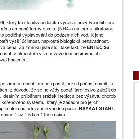
26
, který ke stabilizaci dusíku využívá nový typ inhibitoru
přeměnu amonné formy dusíku (NH4+) na formu nitrátovou
dno podléhá vyplavování do podzemních vod. K jeho
tří vyšší účinnost, naprostá biologická nezávadnost,
vá cena. Za zmínku jistě stojí také fakt, že
ENTEC 26
íž obsah v atmosféře vlivem zavedení odsiřovacích
ňovat hnojením.
i po zimním období mohou pustit, pokud počasí dovolí, je
šem z důvodu, že se ne vždy podaří jarní osivo založit do
 ideálním průběhem srážek i teplot a bez výskytu chorob
o kořenového systému, který je zásadní pro jejich
optimální nastartování je vhodné použít
RAYKAT START
,
dávce 1 až 1,5 l na 1 tunu osiva.