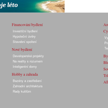
Financování bydlení
Arc
Cyk
Investiční bydlení
Hypoteční úvěry
Vy
Stavební spoření
Pr
Te
Nové bydlení
By
Developerské projekty
Na reality s rozumem
Bl
Inteligentní domy
So
Hobby a zahrada
Trž
Bazény a zastřešení
A
Zahradní architektura
Rady kutilům