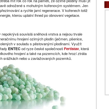
otřeba mít rok co rok na paměti, že ozimé plodiny musí jít
 a zdravě odnožené s mohutným kořenovým systémem. Jen
přezimování a rychle jarní regenerace. V kořenech totiž
nergie, kterou uplatní ihned po obnovení vegetace.
y nepokrývá souvislá sněhová vrstva a nejsou trvale
eneračnímu hnojení ozimých plodin (ječmen, pšenice,
zvolených v souladu s pěstovanými plodinami. Využít
 řady
ENTEC
od ryze české společnosti
Fertistav
, která
elkového hnojení a také na pozemcích, kde hrozí ztráta
ších srážkách nebo u zavlažovaných pozemků.