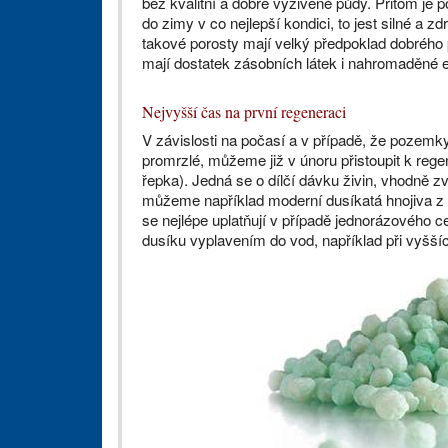
bez kvalitní a dobře vyživené půdy. Přitom je p
do zimy v co nejlepší kondici, to jest silné
takové porosty mají velký předpoklad dobrého 
mají dostatek zásobních látek i nahromaděné e
Nejvyšší čas na první regeneraci
V závislosti na počasí a v případě, že pozemk
promrzlé, můžeme již v únoru přistoupit k reg
řepka). Jedná se o dílčí dávku živin, vhodně 
můžeme například moderní dusíkatá hnojiva z
se nejlépe uplatňují v případě jednorázového c
dusíku vyplavením do vod, například při vyš