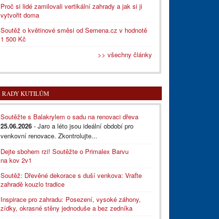
Proč si lidé zamilovali vertikální zahrady a jak si ji
vytvořit doma
Soutěž o květinové směsi od Semena.cz v hodnotě
1 500 Kč
>> všechny články
RADY KUTILŮM
Soutěžte s Balakrylem o sadu na renovaci dřeva
25.06.2026
- Jaro a léto jsou ideální období pro
venkovní renovace. Zkontrolujte...
Dejte sbohem rzi! Soutěžte o Primalex Barvu
na kov 2v1
Soutěž: Dřevěné dekorace s duší venkova: Vraťte
zahradě kouzlo tradice
Inspirace pro zahradu: Posezení, vysoké záhony,
zídky, okrasné stěny jednoduše a bez zedníka