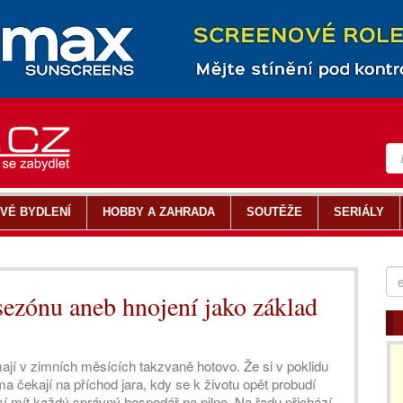
VÉ BYDLENÍ
HOBBY A ZAHRADA
SOUTĚŽE
SERIÁLY
sezónu aneb hnojení jako základ
ají v zimních měsících takzvaně hotovo. Že si v poklidu
 čekají na příchod jara, kdy se k životu opět probudí
í mít každý správný hospodář na pilno. Na řadu přichází