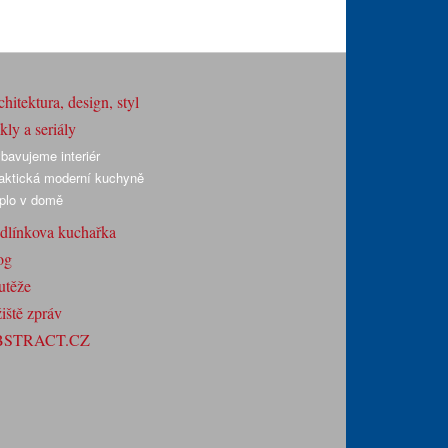
hitektura, design, styl
ly a seriály
bavujeme interiér
aktická moderní kuchyně
plo v domě
dlínkova kuchařka
og
utěže
iště zpráv
BSTRACT.CZ