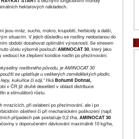
u
RAYKAT START
s běžnými fungicidními mořidly
nimálních hektarových nákladech.
i jsou mráz, sucho, mokro, krupobití, herbicidy a další,
ým situacím. V jejich důsledku se rostliny nedostanou do
ním období dosahovat optimální výnosnosti. Se stresem
omuto účelu výborně poslouží
AMINOCAT 30
, který jako
y vedoucí ke zlepšení kondice rostlin po přezimování.
nokyseliny rostlinného původu, je AMINOCAT 30
 použití se uplatňuje u veškerých zemědělských plodin,
epy, kukuřice či sóji,“
říká
Bohumil Dohnal,
obí v ČR již druhé desetiletí v oblasti distribuce
in a stimulátorů růstu.
 mrazících, při oslabení po přezimování, ale i po
rbicidním ošetření či při mechanickém poškození (např.
tních případech pak postačuje 0,2 l/ha.
AMINOCAT 30
očoviny v doporučeném dávkování maximálně 10 kg/ha,