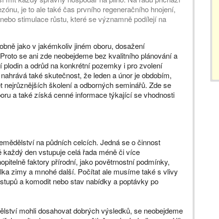
zónu, je to ale také čas prvního regeneračního hnojení,
 nebo stimulace růstu, které se významně podílejí na
obně jako v jakémkoliv jiném oboru, dosažení
 Proto se ani zde neobejdeme bez kvalitního plánování a
í plodin a odrůd na konkrétní pozemky i pro zvolení
 nahrává také skutečnost, že leden a únor je obdobím,
et nejrůznějších školení a odborných seminářů. Zde se
ru a také získá cenné informace týkající se vhodnosti
zemědělství na půdních celcích. Jedná se o činnost
ě každý den vstupuje celá řada méně či více
opitelně faktory přírodní, jako povětrnostní podmínky,
lka zimy a mnohé další. Počítat ale musíme také s vlivy
stupů a komodit nebo stav nabídky a poptávky po
ělství mohli dosahovat dobrých výsledků, se neobejdeme