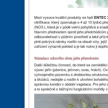
Mezi vysoce kvalitní produkty se řadí
ENTEC 
nitrifikace, který zpomaluje o 4 až 10 týdnů 
(NO3-), která je v půdě velmi pohyblivá a sna
hlavním přednostem oproti jeho předchůdcům pa
odbouratelnost v půdním prostředí a také přízni
plně pokrývá nároky rostlin na obsah síry, jej
zařízení výrazně poklesl a je tak nutno ji dopl
Stimulace zdravého růstu jařin přimořením
Další důležitou činností, do které se zemědělc
výsev jařin (pšenice, ječmen, oves, hrách). Ov
vyhnojeného pozemku s drobtovitou strukturou,
a škůdců, nedojde u rostlin k utvoření bohatéh
správnou kondici v období vegetace. Pro jeho 
a to společně s běžnými fungicidními mořidly v 