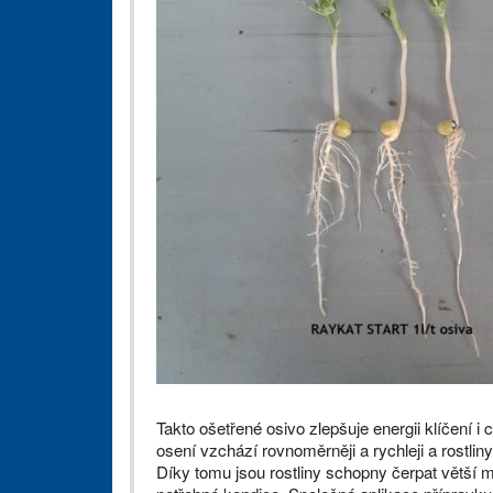
Takto ošetřené osivo zlepšuje energii klíčení i 
osení vzchází rovnoměrněji a rychleji a rostlin
Díky tomu jsou rostliny schopny čerpat větší 