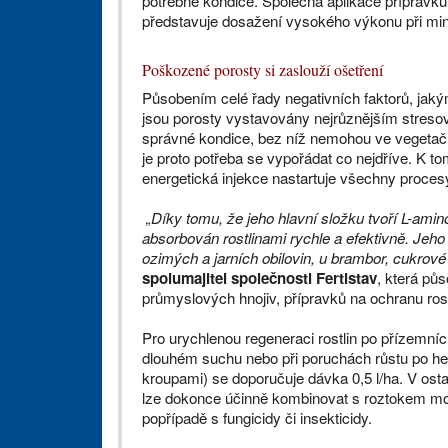
potřebné kondice. Společná aplikace přípravk
představuje dosažení vysokého výkonu při mi
Poškozené porosty si zaslouží ošetření
Působením celé řady negativních faktorů, jakým
jsou porosty vystavovány nejrůznějším stresov
správné kondice, bez níž nemohou ve vegetač
je proto potřeba se vypořádat co nejdříve. K t
energetická injekce nastartuje všechny proces
„Díky tomu, že jeho hlavní složku tvoří L-ami
absorbován rostlinami rychle a efektivně. Jeho
ozimých a jarních obilovin, u brambor, cukrové ř
spolumajitel společnosti Fertistav
, která půs
průmyslových hnojiv, přípravků na ochranu rostl
Pro urychlenou regeneraci rostlin po přízemních
dlouhém suchu nebo při poruchách růstu po he
kroupami) se doporučuje dávka 0,5 l/ha. V osta
lze dokonce účinně kombinovat s roztokem m
popřípadě s fungicidy či insekticidy.