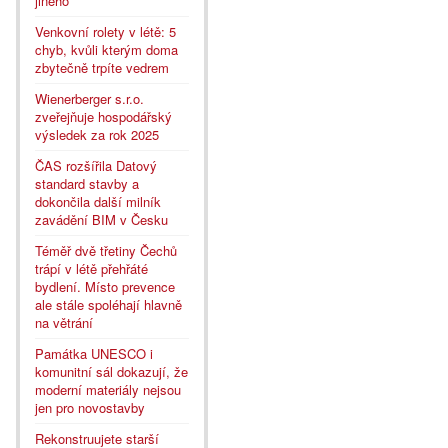
jiného
Venkovní rolety v létě: 5
chyb, kvůli kterým doma
zbytečně trpíte vedrem
Wienerberger s.r.o.
zveřejňuje hospodářský
výsledek za rok 2025
ČAS rozšířila Datový
standard stavby a
dokončila další milník
zavádění BIM v Česku
Téměř dvě třetiny Čechů
trápí v létě přehřáté
bydlení. Místo prevence
ale stále spoléhají hlavně
na větrání
Památka UNESCO i
komunitní sál dokazují, že
moderní materiály nejsou
jen pro novostavby
Rekonstruujete starší