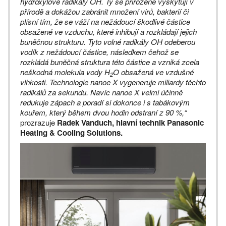
hydroxylové radikály OH. Ty se přirozeně vyskytují v
přírodě a dokážou zabránit množení virů, bakterií či
plísní tím, že se váží na nežádoucí škodlivé částice
obsažené ve vzduchu, které inhibují a rozkládají jejich
buněčnou strukturu. Tyto volné radikály OH odeberou
vodík z nežádoucí částice, následkem čehož se
rozkládá buněčná struktura této částice a vzniká zcela
neškodná molekula vody H
O obsažená ve vzdušné
2
vlhkosti. Technologie nanoe X vygeneruje miliardy těchto
radikálů za sekundu. Navíc nanoe X velmi účinně
redukuje zápach a poradí si dokonce i s tabákovým
kouřem, který během dvou hodin odstraní z 90 %,“
prozrazuje
Radek Vanduch, hlavní technik Panasonic
Heating & Cooling Solutions.