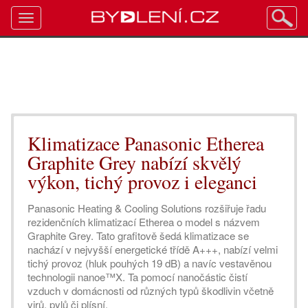
Toggle
navigation
Klimatizace Panasonic Etherea
Graphite Grey nabízí skvělý
výkon, tichý provoz i eleganci
Panasonic Heating & Cooling Solutions rozšiřuje řadu
rezidenčních klimatizací Etherea o model s názvem
Graphite Grey. Tato grafitově šedá klimatizace se
nachází v nejvyšší energetické třídě A+++, nabízí velmi
tichý provoz (hluk pouhých 19 dB) a navíc vestavěnou
technologii nanoe™X. Ta pomocí nanočástic čistí
vzduch v domácnosti od různých typů škodlivin včetně
virů, pylů či plísní.