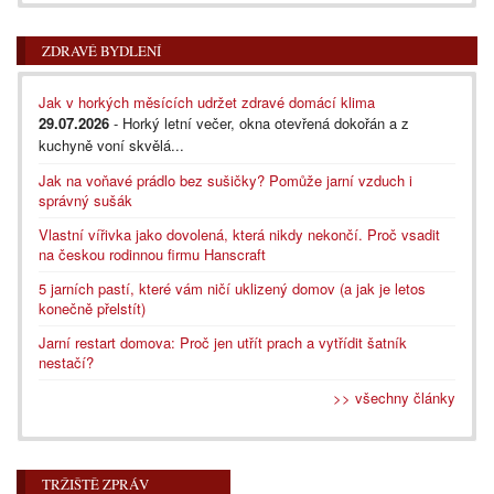
ZDRAVÉ BYDLENÍ
Jak v horkých měsících udržet zdravé domácí klima
29.07.2026
- Horký letní večer, okna otevřená dokořán a z
kuchyně voní skvělá...
Jak na voňavé prádlo bez sušičky? Pomůže jarní vzduch i
správný sušák
Vlastní vířivka jako dovolená, která nikdy nekončí. Proč vsadit
na českou rodinnou firmu Hanscraft
5 jarních pastí, které vám ničí uklizený domov (a jak je letos
konečně přelstít)
Jarní restart domova: Proč jen utřít prach a vytřídit šatník
nestačí?
>> všechny články
TRŽIŠTĚ ZPRÁV