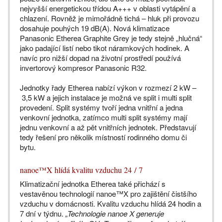
nejvyšší energetickou třídou A+++ v oblasti vytápění a
chlazení. Rovněž je mimořádně tichá – hluk při provozu
dosahuje pouhých 19 dB(A). Nová klimatizace
Panasonic Etherea Graphite Grey je tedy stejně „hlučná“
jako padající listí nebo tikot náramkových hodinek. A
navíc pro nižší dopad na životní prostředí používá
invertorový kompresor Panasonic R32.
Jednotky řady Etherea nabízí výkon v rozmezí 2 kW –
3,5 kW a jejich instalace je možná ve split i multi split
provedení. Split systémy tvoří jedna vnitřní a jedna
venkovní jednotka, zatímco multi split systémy mají
jednu venkovní a až pět vnitřních jednotek. Představují
tedy řešení pro několik místností rodinného domu či
bytu.
nanoe™X hlídá kvalitu vzduchu 24 / 7
Klimatizační jednotka Etherea také přichází s
vestavěnou technologií nanoe™X pro zajištění čistšího
vzduchu v domácnosti. Kvalitu vzduchu hlídá 24 hodin a
7 dní v týdnu.
„Technologie nanoe X generuje