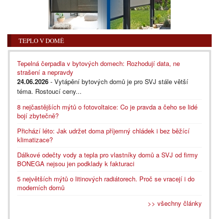
TEPLO V DOMĚ
Tepelná čerpadla v bytových domech: Rozhodují data, ne
strašení a nepravdy
24.06.2026
- Vytápění bytových domů je pro SVJ stále větší
téma. Rostoucí ceny...
8 nejčastějších mýtů o fotovoltaice: Co je pravda a čeho se lidé
bojí zbytečně?
Přichází léto: Jak udržet doma příjemný chládek i bez běžící
klimatizace?
Dálkové odečty vody a tepla pro vlastníky domů a SVJ od firmy
BONEGA nejsou jen podklady k fakturaci
5 největších mýtů o litinových radiátorech. Proč se vracejí i do
moderních domů
>> všechny články