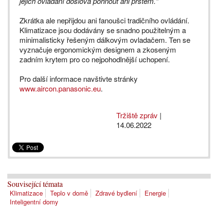
jejich ovládání doslova pohnout ani prstem.“
Zkrátka ale nepřijdou ani fanoušci tradičního ovládání.
Klimatizace jsou dodávány se snadno použitelným a
minimalisticky řešeným dálkovým ovladačem. Ten se
vyznačuje ergonomickým designem a zkoseným
zadním krytem pro co nejpohodlnější uchopení.
Pro další informace navštivte stránky
www.aircon.panasonic.eu
.
Tržiště zpráv
|
14.06.2022
Související témata
Klimatizace
Teplo v domě
Zdravé bydlení
Energie
Inteligentní domy