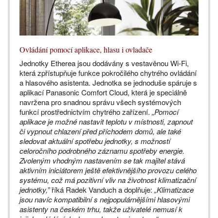
Ovládání pomocí aplikace, hlasu i ovladače
Jednotky Etherea jsou dodávány s vestavěnou Wi-Fi,
která zpřístupňuje funkce pokročilého chytrého ovládání
a hlasového asistenta. Jednotka se jednoduše spáruje s
aplikací Panasonic Comfort Cloud, která je speciálně
navržena pro snadnou správu všech systémových
funkcí prostřednictvím chytrého zařízení.
„Pomocí
aplikace je možné nastavit teplotu v místnosti, zapnout
či vypnout chlazení před příchodem domů, ale také
sledovat aktuální spotřebu jednotky, s možností
celoročního podrobného záznamu spotřeby energie.
Zvoleným vhodným nastavením se tak majitel stává
aktivním iniciátorem ještě efektivnějšího provozu celého
systému, což má pozitivní vliv na životnost klimatizační
jednotky,”
říká Radek Vanduch a doplňuje:
„Klimatizace
jsou navíc kompatibilní s nejpopulárnějšími hlasovými
asistenty na českém trhu, takže uživatelé nemusí k