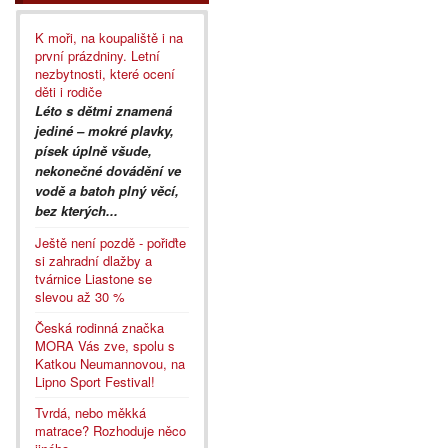
K moři, na koupaliště i na
první prázdniny. Letní
nezbytnosti, které ocení
děti i rodiče
Léto s dětmi znamená
jediné – mokré plavky,
písek úplně všude,
nekonečné dovádění ve
vodě a batoh plný věcí,
bez kterých...
Ještě není pozdě - pořiďte
si zahradní dlažby a
tvárnice Liastone se
slevou až 30 %
Česká rodinná značka
MORA Vás zve, spolu s
Katkou Neumannovou, na
Lipno Sport Festival!
Tvrdá, nebo měkká
matrace? Rozhoduje něco