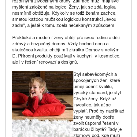
rozdílnými živočišnými druhy. Zatímco muži mají své
myšlení založené na logice. Ženy, jak se zdá, logika
nesmírně obtěžuje. Kdykoliv se totiž ženám zachce,
smetou každou mužskou logickou konstrukci „levou
zadní“, a ještě k tomu zcela nečekaným způsobem.
Praktické a moderní ženy chtějí pro svou rodinu a děti
zdravý a bezpečný domov. Vždy hodnotí cenu a
skutečnou kvalitu, chtějí mít zkrátka Domov s velkým
D. Přírodní produkty používají v kuchyni, v kosmetice,
ale i v řešení renovací a designů.
Styl sebevědomých a
spokojených žen, které
umějí ocenit kvalitu,
vysoký standard, je styl
Chytré ženy. Když už
investice, tak ať se
vyplatí. Proč by například
ženy neuměly dobře
zvolit úsporná řešení v
baráčku či bytě? Tady je
zlomový bod, kde muži