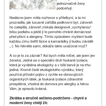
jednoznačně ženy
podceňují.
Nedávno jsem měla rozhovor s přítelkyní, a ta mi
prozradila, jak luxusně zařídila podkrovní byt, zároveň
ho zateplila, zároveň získala designově „vychytanou“
bílou podlahu a ještě jí to pomohlo chránit domácnost
před plísní a alergeny. Tímto způsobem myšlení bude
každou zimu šetřit tisíce a kamarádky ji budou závidět
„-). No řekněte sami, dokáže takto uvažovat muž?
A co je to za zázrak? Asi bych měla mlčet, ale jsem jen
ženská. Jedná se o speciální druh foukané izolace,
která je vyráběna ekologicky a v bílé barvě je na trhu
jediná. Kromě čistě ekologického výrobku, který
používá přírodní pojivo z rychle se obnovujících
organických látek, je foukaná izolace zdravotně
prospěšná, vhodná do domova pro alergiky a řeknu
Vám, je opravdu krásná.
Zkrátka a stručně sečteno-podtrženo - chytré a
moderní ženy chtějí žít: