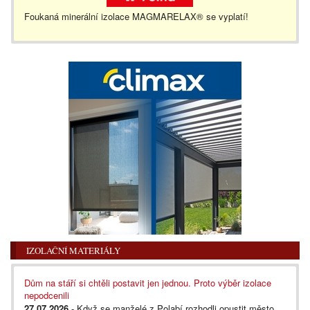
Foukaná minerální izolace MAGMARELAX® se vyplatí!
IZOLAČNÍ MATERIÁLY
Dům na stáří si chtěli postavit jen jednou. Proto výběr izolace
nepodcenili
27.07.2026
- Když se manželé z Polabí rozhodli opustit město,