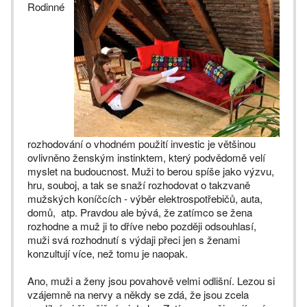
Rodinné
rozhodování o vhodném použití investic je většinou
ovlivněno ženským instinktem, který podvědomě velí
myslet na budoucnost. Muži to berou spíše jako výzvu,
hru, souboj, a tak se snaží rozhodovat o takzvaně
mužských koníčcích - výběr elektrospotřebičů, auta,
domů, atp. Pravdou ale bývá, že zatímco se žena
rozhodne a muž ji to dříve nebo později odsouhlasí,
muži svá rozhodnutí s výdaji přeci jen s ženami
konzultují více, než tomu je naopak.
Ano, muži a ženy jsou povahově velmi odlišní. Lezou si
vzájemně na nervy a někdy se zdá, že jsou zcela