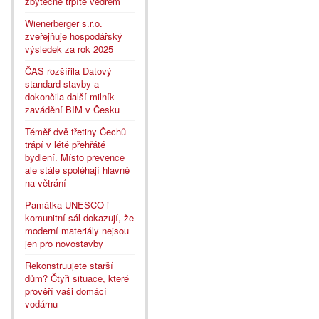
zbytečně trpíte vedrem
Wienerberger s.r.o.
zveřejňuje hospodářský
výsledek za rok 2025
ČAS rozšířila Datový
standard stavby a
dokončila další milník
zavádění BIM v Česku
Téměř dvě třetiny Čechů
trápí v létě přehřáté
bydlení. Místo prevence
ale stále spoléhají hlavně
na větrání
Památka UNESCO i
komunitní sál dokazují, že
moderní materiály nejsou
jen pro novostavby
Rekonstruujete starší
dům? Čtyři situace, které
prověří vaši domácí
vodárnu