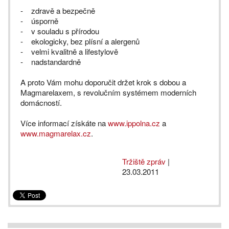
- zdravě a bezpečně
- úsporně
- v souladu s přírodou
- ekologicky, bez plísní a alergenů
- velmi kvalitně a lifestylově
- nadstandardně
A proto Vám mohu doporučit držet krok s dobou a
Magmarelaxem, s revolučním systémem moderních
domácností.
Více informací získáte na
www.ippolna.cz
a
www.magmarelax.cz
.
Tržiště zpráv
|
23.03.2011