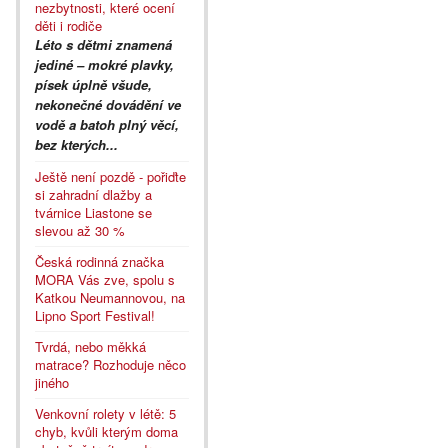
nezbytnosti, které ocení
děti i rodiče
Léto s dětmi znamená
jediné – mokré plavky,
písek úplně všude,
nekonečné dovádění ve
vodě a batoh plný věcí,
bez kterých...
Ještě není pozdě - pořiďte
si zahradní dlažby a
tvárnice Liastone se
slevou až 30 %
Česká rodinná značka
MORA Vás zve, spolu s
Katkou Neumannovou, na
Lipno Sport Festival!
Tvrdá, nebo měkká
matrace? Rozhoduje něco
jiného
Venkovní rolety v létě: 5
chyb, kvůli kterým doma