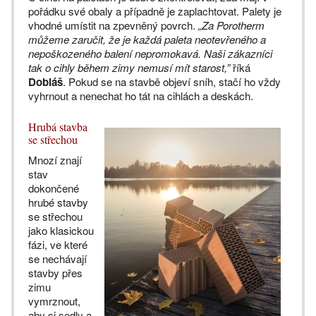
pořádku své obaly a případně je zaplachtovat. Palety je
vhodné umístit na zpevněný povrch.
„Za Porotherm
můžeme zaručit, že je každá paleta neotevřeného a
nepoškozeného balení nepromokavá. Naši zákazníci
tak o cihly během zimy nemusí mít starost,”
říká
Dobiáš
. Pokud se na stavbě objeví sníh, stačí ho vždy
vyhrnout a nenechat ho tát na cihlách a deskách.
Hrubá stavba
se střechou
Mnozí znají
stav
dokončené
hrubé stavby
se střechou
jako klasickou
fázi, ve které
se nechávají
stavby přes
zimu
vymrznout,
aby si sedly a