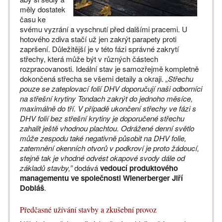
měly dostatek
času ke
svému vyzrání a vyschnutí před dalšími pracemi. U
hotového zdiva stačí už jen zakrýt parapety proti
zapršení. Důležitější je v této fázi správné zakrytí
střechy, která může být v různých částech
rozpracovanosti. Ideální stav je samozřejmě kompletně
dokončená střecha se všemi detaily a okraji.
„Střechu
pouze se zateplovací folií DHV doporučují naši odborníci
na střešní krytiny Tondach zakrýt do jednoho měsíce,
maximálně do tří. V případě ukončení střechy ve fázi s
DHV folií bez střešní krytiny je doporučené střechu
zahalit ještě vhodnou plachtou. Odrážené denní světlo
může zespodu také negativně působit na DHV folie,
zatemnění okenních otvorů v podkroví je proto žádoucí,
stejně tak je vhodné odvést okapové svody dále od
základů stavby,”
dodává
vedoucí produktového
managementu ve společnosti Wienerberger Jiří
Dobiáš
.
Předčasné užívání stavby a zkušební provoz