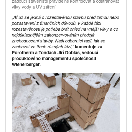
žádoucí staveniště pravidelně kontrolovat a odstraňovat
vlivy vody a UV záření.
„Ať už se jedná o rozestavěnou stavbu před zimou nebo
pozastavení z finančních důvodů, v každé fázi
rozestavěnosti je potřeba brát ohled na vnější vlivy a co
nejdůkladnějším zakonzervováním předejít
znehodnocení stavby. Naši odborníci radí, jak se
zachovat ve třech různých fází,”
komentuje za
Porotherm a Tondach Jiří Dobiáš, vedoucí
produktového managementu společnosti
Wienerberger.