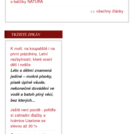
o balíčky NATURA
>> všechny články
TRŽIŠTĚ ZPRÁV
K moři, na koupaliště i na
první prázdniny. Letní
nezbytnosti, které ocení
děti i rodiče
Léto s dětmi znamená
jediné – mokré plavky,
písek úplně všude,
nekonečné dovádění ve
vodě a batoh plný věcí,
bez kterých...
Ještě není pozdě - pořiďte
si zahradní dlažby a
tvárnice Liastone se
slevou až 30 %