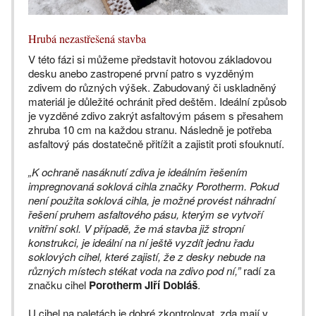
Hrubá nezastřešená stavba
V této fázi si můžeme představit hotovou základovou
desku anebo zastropené první patro s vyzděným
zdivem do různých výšek. Zabudovaný či uskladněný
materiál je důležité ochránit před deštěm. Ideální způsob
je vyzděné zdivo zakrýt asfaltovým pásem s přesahem
zhruba 10 cm na každou stranu. Následně je potřeba
asfaltový pás dostatečně přitížit a zajistit proti sfouknutí.
„K ochraně nasáknutí zdiva je ideálním řešením
impregnovaná soklová cihla značky Porotherm. Pokud
není použita soklová cihla, je možné provést náhradní
řešení pruhem asfaltového pásu, kterým se vytvoří
vnitřní sokl. V případě, že má stavba již stropní
konstrukci, je ideální na ní ještě vyzdít jednu řadu
soklových cihel, které zajistí, že z desky nebude na
různých místech stékat voda na zdivo pod ní,”
radí za
značku cihel
Porotherm Jiří Dobiáš
.
U cihel na paletách je dobré zkontrolovat, zda mají v