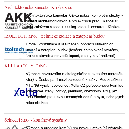
Architektonická kancelář Křivka s.r.o.
Architektonická kancelář Křivka nabízí kompletní služby v
oblasti architektonických a projekčních prací. Kancelář
byla založena v roce 1990 Ing. arch. Lubomírem Křivkou.
IZOLTECH s.r.o. - technické izolace a zateplení budov
Prodej, konzultace a realizace v oborech stavebních
izolací a zateplení budov (fasádní zateplovací systémy,
izolace staveb a rozvodů topení, sanity a klimatizací)
XELLA CZ | YTONG
Výrobce inovativního a ekologického stavebního materiálu,
který v Česku patří mezi zavedené značky. Pod značkou
YTONG vyrábí společnost Xella CZ pórobetonové tvárnice
(obvodové stěny, příčky, překlady, obezdívky atd.), jež
jsou vhodné pro stavbu rodinných domů a bytů, nebo jejich
rekonstrukce.
Schiedel s.r.o. - komínové systémy
Výrobce a prodejce komínů pro novou i stávající výstavbu