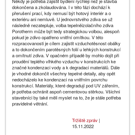
Někdy je potřeba zajistit bydlení rychleji než je stavba
dokončena a zkolaudována. I v této fázi dochází k
přerušení prací, kdy nemusí být hotový interiér a o
exteriéru ani nemluvě. U jednovrstvého zdiva se už
následně nezatepluje, volba tepelněizolačního zdiva
Porotherm může být tedy strategickou volbou, alespoň
pokud je zdivo opatřeno vnitřní omítkou. V této
rozpracovanosti je cílem zajistit vzduchotěsnost obálky
a to dokončením parotěsných folií u lehkých konstrukcí
a omítnutí zdiva. V opačném případě by mohlo dojít při
proudění teplého vlhkého vzduchu v konstrukcích ke
značné kondenzaci vody a k degradaci materiálů. Dále
je vhodné dokončit všechny tepelné detaily, aby opět
nedocházelo ke kondenzaci na vnitřním povrchu
konstrukcí. Materiály, které degradují pod UV zářením,
je potřeba ochránit aspoň cementovou stěrkou. Všichni
stavebníci by také měli myslet na to, že je stále potřeba
pravidelné větrání.
Tržiště zpráv
|
15.11.2022