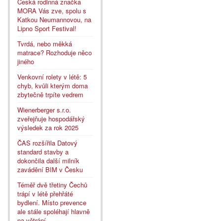
Česká rodinná značka
MORA Vás zve, spolu s
Katkou Neumannovou, na
Lipno Sport Festival!
Tvrdá, nebo měkká
matrace? Rozhoduje něco
jiného
Venkovní rolety v létě: 5
chyb, kvůli kterým doma
zbytečně trpíte vedrem
Wienerberger s.r.o.
zveřejňuje hospodářský
výsledek za rok 2025
ČAS rozšířila Datový
standard stavby a
dokončila další milník
zavádění BIM v Česku
Téměř dvě třetiny Čechů
trápí v létě přehřáté
bydlení. Místo prevence
ale stále spoléhají hlavně
na větrání