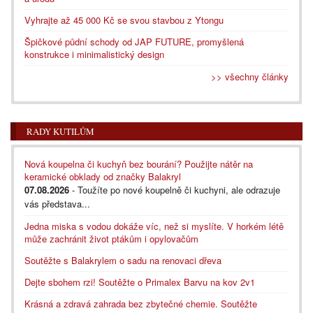
Vyhrajte až 45 000 Kč se svou stavbou z Ytongu
Špičkové půdní schody od JAP FUTURE, promyšlená
konstrukce i minimalistický design
>> všechny články
RADY KUTILŮM
Nová koupelna či kuchyň bez bourání? Použijte nátěr na
keramické obklady od značky Balakryl
07.08.2026
- Toužíte po nové koupelně či kuchyni, ale odrazuje
vás představa...
Jedna miska s vodou dokáže víc, než si myslíte. V horkém létě
může zachránit život ptákům i opylovačům
Soutěžte s Balakrylem o sadu na renovaci dřeva
Dejte sbohem rzi! Soutěžte o Primalex Barvu na kov 2v1
Krásná a zdravá zahrada bez zbytečné chemie. Soutěžte