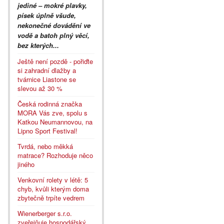
jediné – mokré plavky,
písek úplně všude,
nekonečné dovádění ve
vodě a batoh plný věcí,
bez kterých...
Ještě není pozdě - pořiďte
si zahradní dlažby a
tvárnice Liastone se
slevou až 30 %
Česká rodinná značka
MORA Vás zve, spolu s
Katkou Neumannovou, na
Lipno Sport Festival!
Tvrdá, nebo měkká
matrace? Rozhoduje něco
jiného
Venkovní rolety v létě: 5
chyb, kvůli kterým doma
zbytečně trpíte vedrem
Wienerberger s.r.o.
zveřejňuje hospodářský