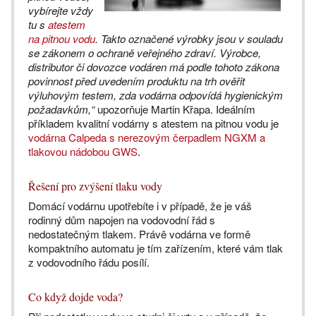
vybírejte vždy
tu s
atestem
na pitnou vodu
. Takto označené výrobky jsou v souladu
se zákonem o ochraně veřejného zdraví. Výrobce,
distributor či dovozce vodáren má podle tohoto zákona
povinnost před uvedením produktu na trh ověřit
výluhovým testem, zda vodárna odpovídá hygienickým
požadavkům,“
upozorňuje Martin Křapa. Ideálním
příkladem kvalitní vodárny s atestem na pitnou vodu je
vodárna Calpeda s nerezovým čerpadlem NGXM a
tlakovou nádobou GWS
.
Řešení pro zvýšení tlaku vody
Domácí vodárnu upotřebíte i v případě, že je váš
rodinný dům napojen na vodovodní řád s
nedostatečným tlakem. Právě vodárna ve formě
kompaktního automatu je tím zařízením, které vám tlak
z vodovodního řádu posílí.
Co když dojde voda?