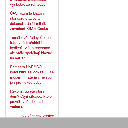
výsledek za rok 2025
ČAS rozšířila Datový
standard stavby a
dokončila další milník
zavádění BIM v Česku
Téměř dvě třetiny Čechů
trápí v létě přehřáté
bydlení. Místo prevence
ale stále spoléhají hlavně
na větrání
Památka UNESCO i
komunitní sál dokazují, že
moderní materiály nejsou
jen pro novostavby
Rekonstruujete starší
dům? Čtyři situace, které
prověří vaši domácí
vodárnu
>> všechny zprávy