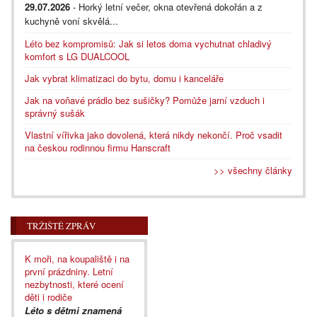
29.07.2026
- Horký letní večer, okna otevřená dokořán a z
kuchyně voní skvělá...
Léto bez kompromisů: Jak si letos doma vychutnat chladivý
komfort s LG DUALCOOL
Jak vybrat klimatizaci do bytu, domu i kanceláře
Jak na voňavé prádlo bez sušičky? Pomůže jarní vzduch i
správný sušák
Vlastní vířivka jako dovolená, která nikdy nekončí. Proč vsadit
na českou rodinnou firmu Hanscraft
>> všechny články
TRŽIŠTĚ ZPRÁV
K moři, na koupaliště i na
první prázdniny. Letní
nezbytnosti, které ocení
děti i rodiče
Léto s dětmi znamená