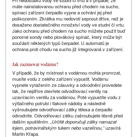
Při nedostatku vody ve studni či vrtu a v případě, že
máte nainstalovanou ochranu před chodem na sucho,
spínací zařízení čerpadlo vypne a ochrání jej před
poškozením. Zkrátka mu nedovolí sepnout dříve, než je
dosaženo dostatečného množství vody ve studni či vrtu.
Jako ochranu před chodem na sucho můžete použít buď
ponorné sondy nebo plovákový spínač, který může být
součástí některých typů čerpadel. U automatů je
ochrana proti chodu na sucho již integrovaná v zařízení.
Jak zazimovat vodárnu?
V případě, že by místnost s vodárnou mohla promrzat,
musíte vodu z celého zařízení vypustit. Vodárnu
vypnete vytažením ze zásuvky a odvodnění provedete
tak, že nejdříve otevřete odvodňovací ventily na
uzavíracím ventilu za vodárnou. Poté vypustíte vodu z
výtlačného potrubí i tlakové nádoby a následně
vyšroubujete odvodňovací zátky tělesa a čerpadlo
odvodníte. Odvodňovací zátku zašroubujete těsně před
dalším spuštěním.
„Určitě doporučuji zátky namazat
lojem, potravinářským tukem nebo vazelínou,“
uzavírá
Martin Křapa.