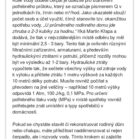
potřebného průtoku, který se označuje písmenem Q v
jednotkách l/s, l/min nebo m³/hod. Jako ukazatelé slouží
počet osob a účel využití, čímž stanovíte tzv. okamžitou
spotřebu vody.
„U průměrného rodinného domu jde
zhruba o 2-3 kubíky za hodinu,“
říká Martin Křapa a
dodává, že tlak v nejvzdálenějším místě odběru by měl
být minimální 2,5 - 3 bary. Tento tlak je ovlivněn různými
filtračními zařízeními, armaturami, a především
hydraulickými ztrátami v potrubí, přičemž rozdíly mohou
být ve výsledku až 1-2 bary. Hydraulické ztráty
vypočtete tak, že sečtete všechny výšky od zdroje vody
k výtoku a přičtete ztrátu 1 metru výškově za každých
10 metrů délky potrubí. Musíte rovněž počítat s
převodem na jiné veličiny – například 10 metrů výšky
odpovídá 1 Atm, 100 J/kg, 0,1 MPa. Pro určení
potřebného tlaku vody (MPa) v místě spotřeby rovněž
potřebujete znát umístění a typy spotřebičů v
domácnosti.
Pokud se chystáte stavět či rekonstruovat rodinný dům
nebo chalupu, máte příležitost naddimenzovat si nejen
čerpadlo, ale i rozvody vody. Tímto krokem si zajistíte