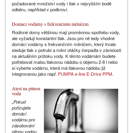
požadované množství vody i tlak v nejvyšším bodě
odběru, například v podkroví.
Domácí vodárny s frekvenčním měničem
Rodinné domy většinou mají proměnnou spotřebu vody,
ale vyžadují konstantní tlak. Jsou pro ně tedy vhodné
domácí vodárny s frekvenčním měničem, který trvale
sleduje tlak v potrubí a mění otáčky čerpadla v závislosti
na aktuálním průtoku vody. K těmto vodárnám budete
potřebovat malou tlakovou nádobu o objemu 2-8 l nebo
si vyberte vodárnu, která má tlakovou nádobu již
integrovanou jako např.
PUMPA e-line E-Drive PPM
.
Atest na pitnou
vodu
„Pokud
pořizujete
domácí
vodárnu pro
zásobování
pitnou vodou,