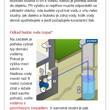
blízkosti studna či vrt s vodou, kterou je potřeba dostat
do objektu. Při výběru si nejdříve musíte odpovědět na
základní otázky: zda budete využívat vodu z vrtu nebo
studny, jak daleko a hluboko je zdroj vody, kolik vody
denně spotřebujete a jestli požadujete konstantní tlak.
Odkud budete vodu čerpat?
Na začátek je
potřeba vybrat
typ domácí
vodárny.
Pokud je
výška mezi
sáním a
hladinou vody
menší než 8
metrů (včetně
ztrát v ležaté
části sacího
potrubí), volíte
vodárnu s
povrchovým čerpadlem
. V samotné studni je pak