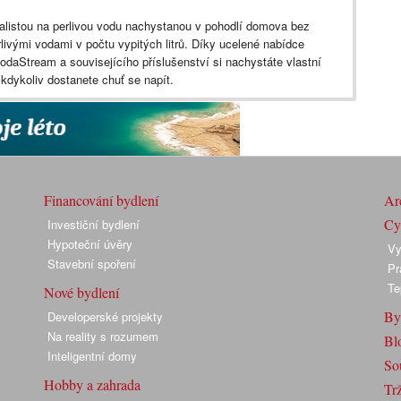
alistou na perlivou vodu nachystanou v pohodlí domova bez
rlivými vodami v počtu vypitých litrů. Díky ucelené nabídce
odaStream a souvisejícího příslušenství si nachystáte vlastní
kdykoliv dostanete chuť se napít.
Financování bydlení
Arc
Cyk
Investiční bydlení
Hypoteční úvěry
Vy
Stavební spoření
Pr
Te
Nové bydlení
By
Developerské projekty
Na reality s rozumem
Bl
Inteligentní domy
So
Hobby a zahrada
Trž