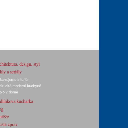
hitektura, design, styl
ly a seriály
bavujeme interiér
aktická moderní kuchyně
plo v domě
dlínkova kuchařka
og
utěže
iště zpráv