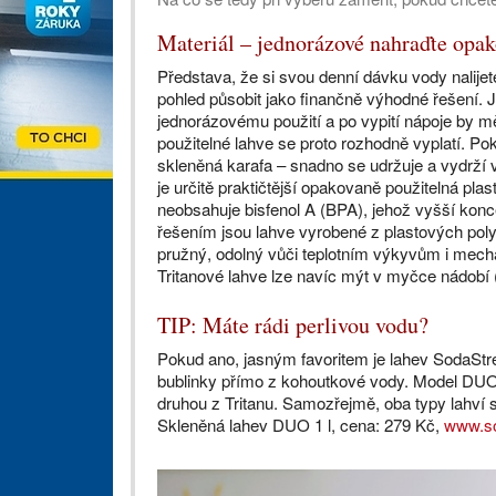
Materiál – jednorázové nahraďte opa
Představa, že si svou denní dávku vody nalije
pohled působit jako finančně výhodné řešení.
jednorázovému použití a po vypití nápoje by mě
použitelné lahve se proto rozhodně vyplatí. Po
skleněná karafa – snadno se udržuje a vydrží v
je určitě praktičtější opakovaně použitelná plas
neobsahuje bisfenol A (BPA), jehož vyšší kon
řešením jsou lahve vyrobené z plastových poly
pružný, odolný vůči teplotním výkyvům i mech
Tritanové lahve lze navíc mýt v myčce nádobí 
TIP: Máte rádi perlivou vodu?
Pokud ano, jasným favoritem je lahev SodaStre
bublinky přímo z kohoutkové vody. Model DUO 
druhou z Tritanu. Samozřejmě, oba typy lahví 
Skleněná lahev DUO 1 l, cena: 279 Kč,
www.s