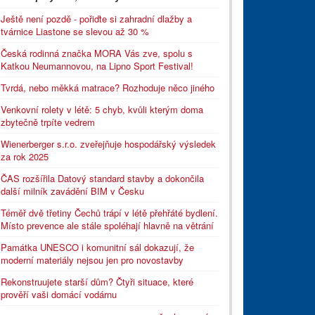
Ještě není pozdě - pořiďte si zahradní dlažby a
tvárnice Liastone se slevou až 30 %
Česká rodinná značka MORA Vás zve, spolu s
Katkou Neumannovou, na Lipno Sport Festival!
Tvrdá, nebo měkká matrace? Rozhoduje něco jiného
Venkovní rolety v létě: 5 chyb, kvůli kterým doma
zbytečně trpíte vedrem
Wienerberger s.r.o. zveřejňuje hospodářský výsledek
za rok 2025
ČAS rozšířila Datový standard stavby a dokončila
další milník zavádění BIM v Česku
Téměř dvě třetiny Čechů trápí v létě přehřáté bydlení.
Místo prevence ale stále spoléhají hlavně na větrání
Památka UNESCO i komunitní sál dokazují, že
moderní materiály nejsou jen pro novostavby
Rekonstruujete starší dům? Čtyři situace, které
prověří vaši domácí vodárnu