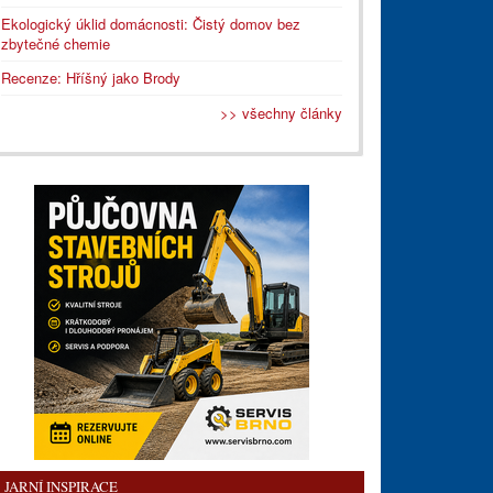
Ekologický úklid domácnosti: Čistý domov bez
zbytečné chemie
Recenze: Hříšný jako Brody
>> všechny články
JARNÍ INSPIRACE