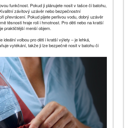
kovou funkčnost. Pokud ji plánujete nosit v tašce či batohu,
. Kvalitní závitový uzávěr nebo bezpečnostní
při převrácení. Pokud pijete perlivou vodu, dobrý uzávěr
mě těsnosti hraje roli i hmotnost. Pro děti nebo na kratší
 je praktičtější menší objem.
deální volbou pro děti i kratší výlety – je lehká,
je vytékání, takže ji lze bezpečně nosit v batohu či