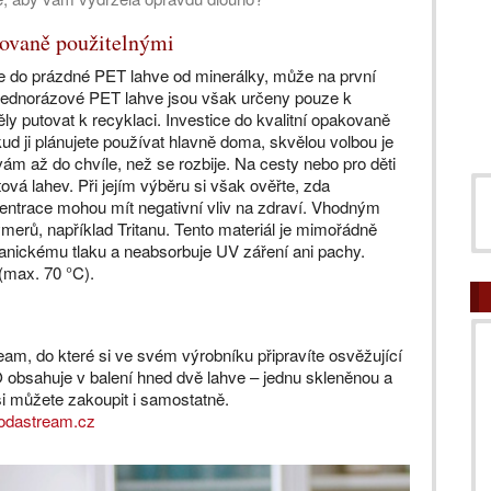
kovaně použitelnými
te do prázdné PET lahve od minerálky, může na první
 Jednorázové PET lahve jsou však určeny pouze k
ly putovat k recyklaci. Investice do kvalitní opakovaně
kud ji plánujete používat hlavně doma, skvělou volbou je
ám až do chvíle, než se rozbije. Na cesty nebo pro děti
tová lahev. Při jejím výběru si však ověřte, zda
centrace mohou mít negativní vliv na zdraví. Vhodným
merů, například Tritanu. Tento materiál je mimořádně
anickému tlaku a neabsorbuje UV záření ani pachy.
(max. 70 °C).
am, do které si ve svém výrobníku připravíte osvěžující
obsahuje v balení hned dvě lahve – jednu skleněnou a
si můžete zakoupit i samostatně.
odastream.cz