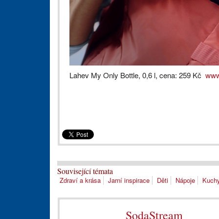
Lahev My Only Bottle, 0,6 l, cena: 259 Kč
www
Související témata
Zdraví a krása
Jarní inspirace
Děti
Nápoje
Kuch
SodaStream