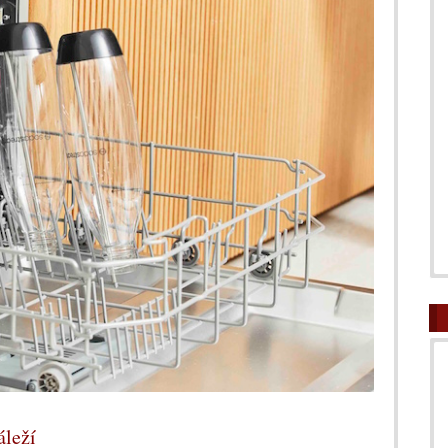
áleží