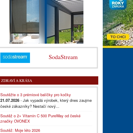
SodaStream
ZDRAVÍ A KRÁSA
Soutěžte o 3 prémiové balíčky pro kočky
21.07.2026
- Jak vypadá výrobek, který dnes zaujme
české zákazníky? Nestačí nový...
Soutěž o 2× Vitamin C 500 PureWay od české
značky OVONEX
Soutěž: Moje léto 2026