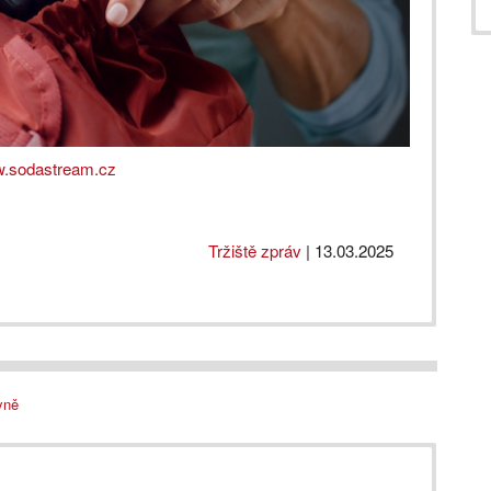
.sodastream.cz
Tržiště zpráv
|
13.03.2025
yně