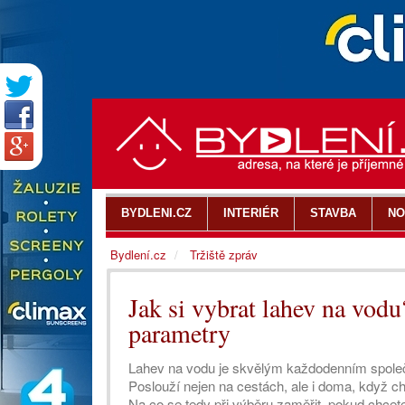
BYDLENI.CZ
INTERIÉR
STAVBA
NO
Bydlení.cz
Tržiště zpráv
Jak si vybrat lahev na vodu
parametry
Lahev na vodu je skvělým každodenním společ
Poslouží nejen na cestách, ale i doma, když chc
Na co se tedy při výběru zaměřit, pokud chce