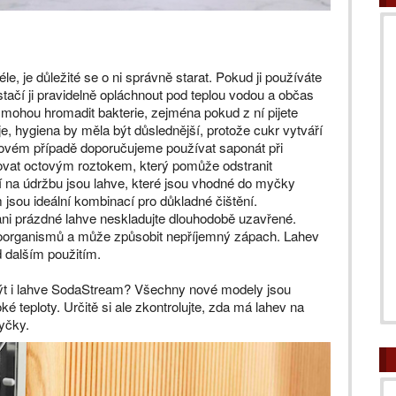
, je důležité se o ni správně starat. Pokud ji používáte
tačí ji pravidelně opláchnout pod teplou vodou a občas
 mohou hromadit bakterie, zejména pokud z ní pijete
e, hygiena by měla být důslednější, protože cukr vytváří
 takovém případě doporučujeme používat saponát při
kovat octovým roztokem, který pomůže odstranit
 na údržbu jsou lahve, které jsou vhodné do myčky
jsou ideální kombinací pro důkladné čištění.
ani prázdné lahve neskladujte dlouhodobě uzavřené.
roorganismů a může způsobit nepříjemný zápach. Lahev
 dalším použitím.
ýt i lahve SodaStream? Všechny nové modely jsou
é teploty. Určitě si ale zkontrolujte, zda má lahev na
yčky.