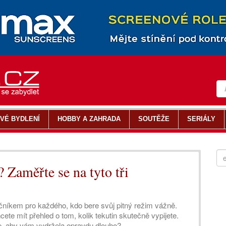
VÉ BYDLENÍ
HOBBY A ZAHRADA
SOUTĚŽE
SERIÁLY
? Zaměřte se na tyto tři
níkem pro každého, kdo bere svůj pitný režim vážně.
ete mít přehled o tom, kolik tekutin skutečně vypijete.
te, aby vám vydržela opravdu dlouho?