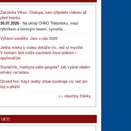
Zastávka Vlkov: Chalupa, kam přijedete vlakem až
před branku
30.07.2026
- Na okraji CHKO Třeboňsko, mezi
rybníkem a borovým lesem, vyrostla...
Výherci soutěže: Jaro u nás 2026
Jedna miska s vodou dokáže víc, než si myslíte.
V horkém létě může zachránit život ptákům i
opylovačům
Slunečník, markýza nebo pergola? Jak vybrat ideální
stínění na terasu
Divoká hra: Když reality show rozehraje víc než jen
boj o přežití
>> všechny články
DĚTI