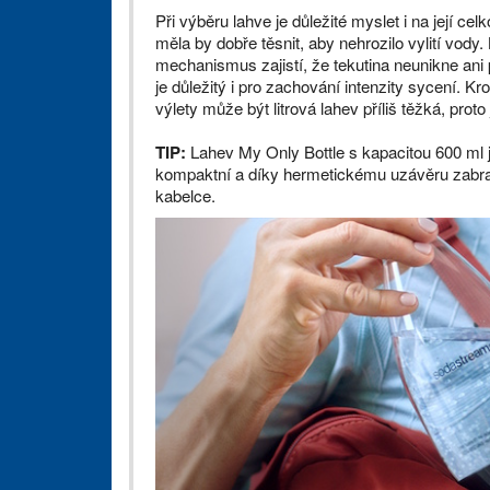
Při výběru lahve je důležité myslet i na její cel
měla by dobře těsnit, aby nehrozilo vylití vody
mechanismus zajistí, že tekutina neunikne ani 
je důležitý i pro zachování intenzity sycení. Kro
výlety může být litrová lahev příliš těžká, proto
TIP:
Lahev My Only Bottle s kapacitou 600 ml je i
kompaktní a díky hermetickému uzávěru zabraňu
kabelce.