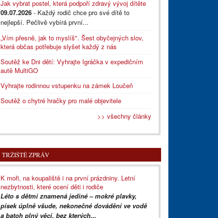
Jak vybrat postel, která podpoří zdravý vývoj dítěte
09.07.2026
- Každý rodič chce pro své dítě to
nejlepší. Pečlivě vybírá první...
„Vím přesně, jak to myslíš". Šest obyčejných slov,
která občas potřebuje slyšet každý z nás
Soutěž ke Dni dětí: Vyhrajte Igráčka v expedičním
autě MultiGO
Vyhrajte rodinnou vstupenku na zámek Loučeň
Soutěž o chytré hračky pro malé objevitele
>> všechny články
TRŽIŠTĚ ZPRÁV
K moři, na koupaliště i na první prázdniny. Letní
nezbytnosti, které ocení děti i rodiče
Léto s dětmi znamená jediné – mokré plavky,
písek úplně všude, nekonečné dovádění ve vodě
a batoh plný věcí, bez kterých...