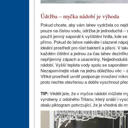
Údržba – myčka nádobí je výhoda
Pokud chcete, aby vám lahev vydržela co nejdéle
pouze na čistou vodu, údržba je jednoduchá – s
použít jemný saponát k vyčištění hrdla, kde se
přímo. Pokud do lahve naléváte i slazené nápoj
ideální prostředí pro růst bakterií a plísní. V
každém čištění a jednou za čas lahev dezinfi
nepříjemný zápach a usazeniny. Nejjednodušší
nádobí. Vyšší teplota vody spolu se saponátem 
Nezapomínejte však na jednu důležitou věc – 
Vlhké prostředí uvnitř podporuje množení mik
proto nechte otevřenou a dobře vyschnout před
TIP:
Věděli jste, že v myčce nádobí můžete m
vyrobeny z odolného Tritanu, který snáší i vysok
obalu piktogram potvrzující, že je vhodná do m