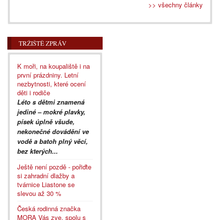
>> všechny články
TRŽIŠTĚ ZPRÁV
K moři, na koupaliště i na
první prázdniny. Letní
nezbytnosti, které ocení
děti i rodiče
Léto s dětmi znamená
jediné – mokré plavky,
písek úplně všude,
nekonečné dovádění ve
vodě a batoh plný věcí,
bez kterých...
Ještě není pozdě - pořiďte
si zahradní dlažby a
tvárnice Liastone se
slevou až 30 %
Česká rodinná značka
MORA Vás zve, spolu s