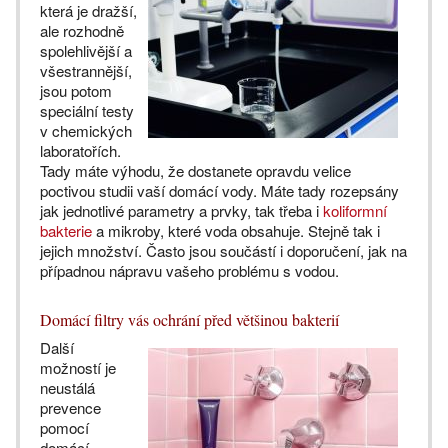
která je dražší,
ale rozhodně
spolehlivější a
všestrannější,
jsou potom
speciální testy
v chemických
laboratořích.
Tady máte výhodu, že dostanete opravdu velice
poctivou studii vaší domácí vody. Máte tady rozepsány
jak jednotlivé parametry a prvky, tak třeba i
koliformní
bakterie
a mikroby, které voda obsahuje. Stejně tak i
jejich množství. Často jsou součástí i doporučení, jak na
případnou nápravu vašeho problému s vodou.
Domácí filtry vás ochrání před většinou bakterií
Další
možností je
neustálá
prevence
pomocí
domácí