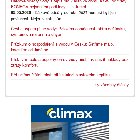
Dálkové odečty vody a tepla pro vlastníky domů a SVJ od firmy
BONEGA nejsou jen podklady k fakturaci
05.05.2026
- Dálkové odečty od roku 2027 nemusí být jen
povinnost. Nejen vlastníkům...
Češi a úspora pitné vody: Polovina domácností sbírá dešťovku,
systémová řešení ale chybí
Průzkum o hospodaření s vodou v Česku: Šetříme málo,
investice odkládáme
Efektivní teplo a úsporný ohřev vody aneb jak snížit náklady bez
ztráty komfortu
Pět nejčastějších chyb při instalaci plastového septiku
>> všechny články