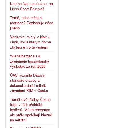
Katkou Neumannovou, na
Lipno Sport Festival!
Tvrdá, nebo měkká
matrace? Rozhoduje něco
jiného
Venkovní rolety v létě: 5
chyb, kvůli kterým doma
zbytečně trpíte vedrem
Wienerberger s.r.o.
zveřejňuje hospodářský
výsledek za rok 2025
ČAS rozšířila Datový
standard stavby a
dokončila další milník
zavádění BIM v Česku
Téměř dvě třetiny Čechů
trápí v létě přehřáté
bydlení. Místo prevence
ale stále spoléhají hlavně
na větrání