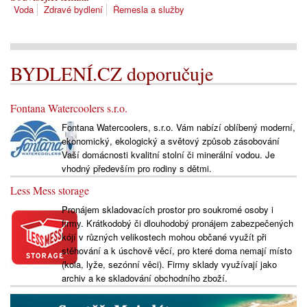
Voda
Zdravé bydlení
Řemesla a služby
BYDLENÍ.CZ doporučuje
Fontana Watercoolers s.r.o.
Fontana Watercoolers, s.r.o. Vám nabízí oblíbený moderní,
ekonomický, ekologický a světový způsob zásobování
Vaší domácnosti kvalitní stolní či minerální vodou. Je
vhodný především pro rodiny s dětmi.
Less Mess storage
Pronájem skladovacích prostor pro soukromé osoby i
firmy. Krátkodobý či dlouhodobý pronájem zabezpečených
kójí v různých velikostech mohou občané využít při
stěhování a k úschově věcí, pro které doma nemají místo
(kola, lyže, sezónní věci). Firmy sklady využívají jako
archiv a ke skladování obchodního zboží.