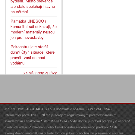
bydlení. Místo prevence
ale stále spoléhají hlavně
na větrání
Památka UNESCO i
komunitní sál dokazují, že
moderní materiály nejsou
jen pro novostavby
Rekonstruujete starší
dům? Čtyři situace, které
prověří vaši domácí
vodárnu
>> všechny zprávy
© 1999 - 2019 ABSTRACT, s.r.o. a dodavatelé obsahu. ISSN 1214 - 5548
Internetový portál BYDLENÍ.CZ je zdrojem registrovaným pod mezinárodním
standardním seriálovým číslem ISSN 1214 - 5548 dodržuje právní předpisy o ochraně
osobních údajů. Publikování nebo šíření obsahu serveru nebo jakékoliv části
zveřejněného materiálu jakoukoliv formou je bez předchozího písemného souhlasu