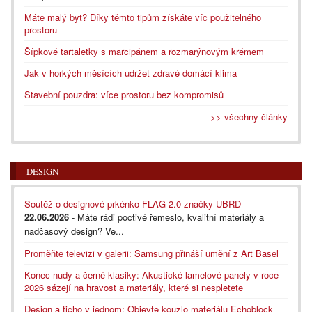
Máte malý byt? Díky těmto tipům získáte víc použitelného
prostoru
Šípkové tartaletky s marcipánem a rozmarýnovým krémem
Jak v horkých měsících udržet zdravé domácí klima
Stavební pouzdra: více prostoru bez kompromisů
>> všechny články
DESIGN
Soutěž o designové prkénko FLAG 2.0 značky UBRD
22.06.2026
- Máte rádi poctivé řemeslo, kvalitní materiály a
nadčasový design? Ve...
Proměňte televizi v galerii: Samsung přináší umění z Art Basel
Konec nudy a černé klasiky: Akustické lamelové panely v roce
2026 sázejí na hravost a materiály, které si nespletete
Design a ticho v jednom: Objevte kouzlo materiálu Echoblock