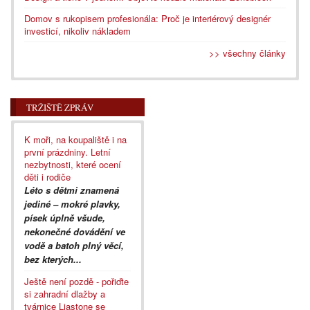
Domov s rukopisem profesionála: Proč je interiérový designér
investicí, nikoliv nákladem
>> všechny články
TRŽIŠTĚ ZPRÁV
K moři, na koupaliště i na
první prázdniny. Letní
nezbytnosti, které ocení
děti i rodiče
Léto s dětmi znamená
jediné – mokré plavky,
písek úplně všude,
nekonečné dovádění ve
vodě a batoh plný věcí,
bez kterých...
Ještě není pozdě - pořiďte
si zahradní dlažby a
tvárnice Liastone se