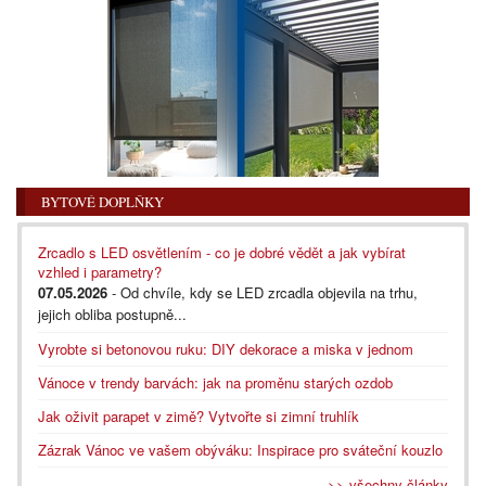
BYTOVÉ DOPLŇKY
Zrcadlo s LED osvětlením - co je dobré vědět a jak vybírat
vzhled i parametry?
07.05.2026
- Od chvíle, kdy se LED zrcadla objevila na trhu,
jejich obliba postupně...
Vyrobte si betonovou ruku: DIY dekorace a miska v jednom
Vánoce v trendy barvách: jak na proměnu starých ozdob
Jak oživit parapet v zimě? Vytvořte si zimní truhlík
Zázrak Vánoc ve vašem obýváku: Inspirace pro sváteční kouzlo
>> všechny články