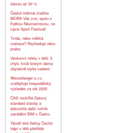
slevou až 30 %
Česká rodinná značka
MORA Vás zve, spolu s
Katkou Neumannovou, na
Lipno Sport Festival!
Tvrdá, nebo měkká
matrace? Rozhoduje něco
jiného
Venkovní rolety v létě: 5
chyb, kvůli kterým doma
zbytečně trpíte vedrem
Wienerberger s.r.o.
zveřejňuje hospodářský
výsledek za rok 2025
ČAS rozšířila Datový
standard stavby a
dokončila další milník
zavádění BIM v Česku
Téměř dvě třetiny Čechů
trápí v létě přehřáté