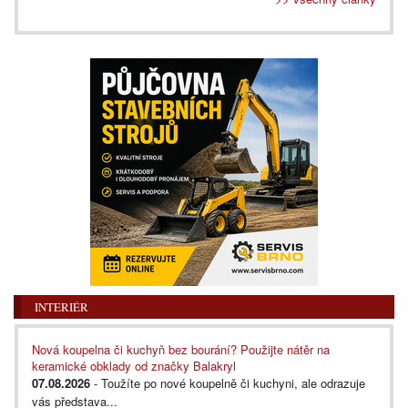
INTERIÉR
Nová koupelna či kuchyň bez bourání? Použijte nátěr na
keramické obklady od značky Balakryl
07.08.2026
- Toužíte po nové koupelně či kuchyni, ale odrazuje
vás představa...