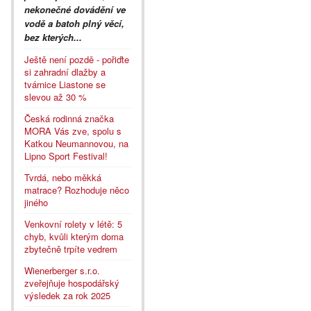
nekonečné dovádění ve
vodě a batoh plný věcí,
bez kterých...
Ještě není pozdě - pořiďte
si zahradní dlažby a
tvárnice Liastone se
slevou až 30 %
Česká rodinná značka
MORA Vás zve, spolu s
Katkou Neumannovou, na
Lipno Sport Festival!
Tvrdá, nebo měkká
matrace? Rozhoduje něco
jiného
Venkovní rolety v létě: 5
chyb, kvůli kterým doma
zbytečně trpíte vedrem
Wienerberger s.r.o.
zveřejňuje hospodářský
výsledek za rok 2025