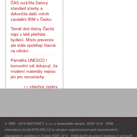
ČAS rozšířila Datový
standard stavby a
dokončila další milník
zavádění BIM v Česku
Téměř dvě třetiny Čechů
trápí v létě přehřáté
bydlení. Místo prevence
ale stále spoléhají hlavně
na větrání
Památka UNESCO i
komunitní sál dokazují, že
moderní materiály nejsou
jen pro novostavby
>> všechny zprávy
© 1999 - 2019 ABSTRACT, s.r.o. a dodavatelé obsahu. ISSN 1214 - 5548
Internetový portál BYDLENÍ.CZ je zdrojem registrovaným pod mezinárodním
standardním seriálovým číslem ISSN 1214 - 5548 dodržuje právní předpisy o ochraně