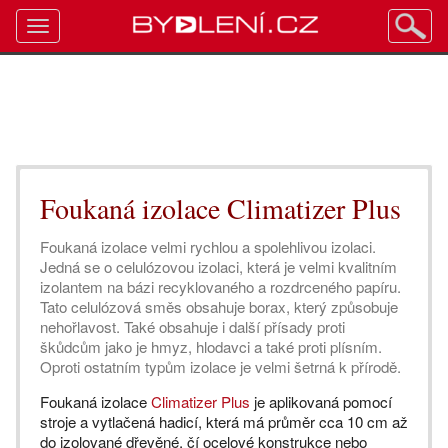
Toggle
navigation
Foukaná izolace Climatizer Plus
Foukaná izolace velmi rychlou a spolehlivou izolaci.
Jedná se o celulózovou izolaci, která je velmi kvalitním
izolantem na bázi recyklovaného a rozdrceného papíru.
Tato celulózová směs obsahuje borax, který způsobuje
nehořlavost. Také obsahuje i další přísady proti
škůdcům jako je hmyz, hlodavci a také proti plísním.
Oproti ostatním typům izolace je velmi šetrná k přírodě.
Foukaná izolace
Climatizer Plus
je aplikovaná pomocí
stroje a vytlačená hadicí, která má průměr cca 10 cm až
do izolované dřevěné, čí ocelové konstrukce nebo