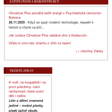
ZATEPLOVÁNÍ A REKONSTRUKCE
Climatizer Plus pomáhá šetřit energii v Psychiatrické nemocnici
Bohnice
26.11.2025
- Když se spojí moderní technologie, respekt k
historii a chytré využití...
Jak izolace Climatizer Plus odolává ohni a hlodavcům
Užijte si zimu bez strachu z účtů za topení
>> všechny články
TRŽIŠTĚ ZPRÁV
K moři, na koupaliště i na
první prázdniny. Letní
nezbytnosti, které ocení
děti i rodiče
Léto s dětmi znamená
jediné – mokré plavky,
písek úplně všude,