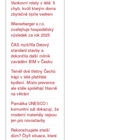
Venkovní rolety v létě: 5
chyb, kvůli kterým doma
zbytečně trpíte vedrem
Wienerberger s.r.o.
zveřejňuje hospodářský
výsledek za rok 2025
ČAS rozšířila Datový
standard stavby a
dokončila další milník
zavádění BIM v Česku
Téměř dvě třetiny Čechů
trápí v létě přehřáté
bydlení. Místo prevence
ale stále spoléhají hlavně
na větrání
Památka UNESCO i
komunitní sál dokazují, že
moderní materiály nejsou
jen pro novostavby
Rekonstruujete starší
dům? Čtyři situace, které