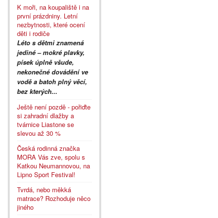
K moři, na koupaliště i na
první prázdniny. Letní
nezbytnosti, které ocení
děti i rodiče
Léto s dětmi znamená
jediné – mokré plavky,
písek úplně všude,
nekonečné dovádění ve
vodě a batoh plný věcí,
bez kterých...
Ještě není pozdě - pořiďte
si zahradní dlažby a
tvárnice Liastone se
slevou až 30 %
Česká rodinná značka
MORA Vás zve, spolu s
Katkou Neumannovou, na
Lipno Sport Festival!
Tvrdá, nebo měkká
matrace? Rozhoduje něco
jiného