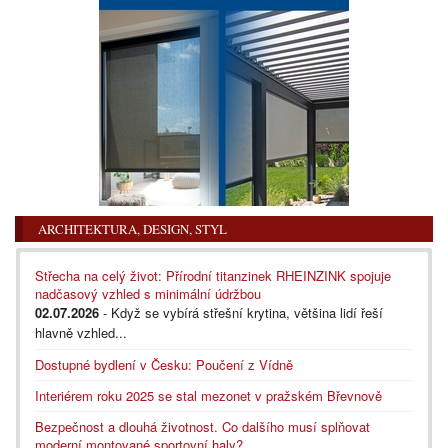
ARCHITEKTURA, DESIGN, STYL
Střecha na celý život: Přírodní titanzinek RHEINZINK spojuje
nadčasový vzhled s minimální údržbou
02.07.2026
- Když se vybírá střešní krytina, většina lidí řeší
hlavně vzhled...
Dostupné bydlení v Česku: Poučení z Vídně
Interiérem roku 2025 se stal mezonet v pražském Břevnově
Bezpečnost a dlouhá životnost. Co dalšího musí splňovat
moderní montované sportovní haly?