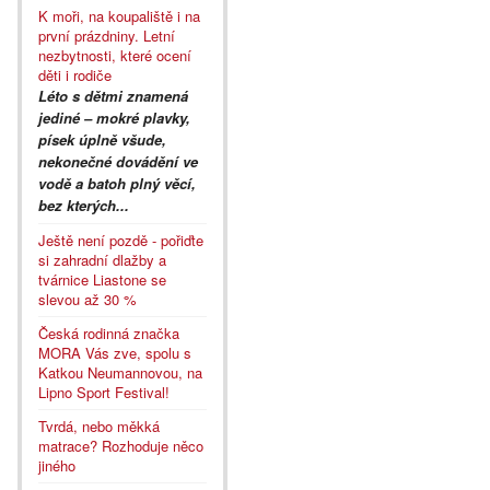
K moři, na koupaliště i na
první prázdniny. Letní
nezbytnosti, které ocení
děti i rodiče
Léto s dětmi znamená
jediné – mokré plavky,
písek úplně všude,
nekonečné dovádění ve
vodě a batoh plný věcí,
bez kterých...
Ještě není pozdě - pořiďte
si zahradní dlažby a
tvárnice Liastone se
slevou až 30 %
Česká rodinná značka
MORA Vás zve, spolu s
Katkou Neumannovou, na
Lipno Sport Festival!
Tvrdá, nebo měkká
matrace? Rozhoduje něco
jiného