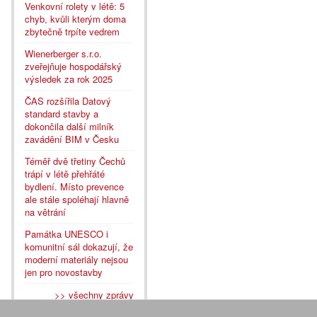
Venkovní rolety v létě: 5
chyb, kvůli kterým doma
zbytečně trpíte vedrem
Wienerberger s.r.o.
zveřejňuje hospodářský
výsledek za rok 2025
ČAS rozšířila Datový
standard stavby a
dokončila další milník
zavádění BIM v Česku
Téměř dvě třetiny Čechů
trápí v létě přehřáté
bydlení. Místo prevence
ale stále spoléhají hlavně
na větrání
Památka UNESCO i
komunitní sál dokazují, že
moderní materiály nejsou
jen pro novostavby
>> všechny zprávy