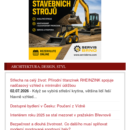
ARCHITEKTURA, DESIGN, STYL
Střecha na celý život: Přírodní titanzinek RHEINZINK spojuje
nadčasový vzhled s minimální údržbou
02.07.2026
- Když se vybírá střešní krytina, většina lidí řeší
hlavně vzhled...
Dostupné bydlení v Česku: Poučení z Vídně
Interiérem roku 2025 se stal mezonet v pražském Břevnově
Bezpečnost a dlouhá životnost. Co dalšího musí splňovat
moderní montované sportovní haly?