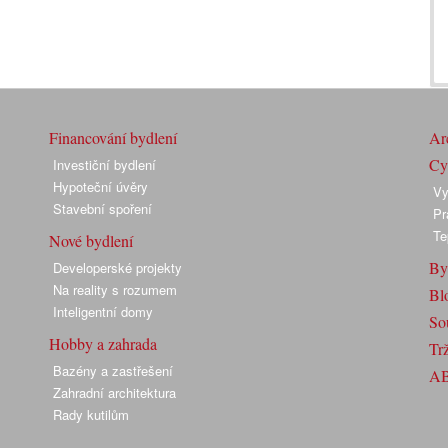
Financování bydlení
Arc
Cyk
Investiční bydlení
Hypoteční úvěry
Vy
Stavební spoření
Pr
Te
Nové bydlení
By
Developerské projekty
Na reality s rozumem
Bl
Inteligentní domy
So
Hobby a zahrada
Trž
Bazény a zastřešení
A
Zahradní architektura
Rady kutilům