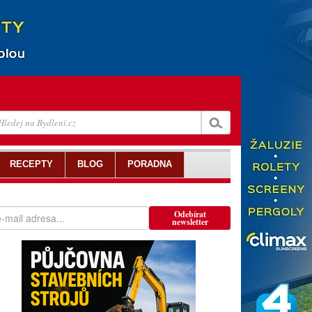
RECEPTY
BLOG
PORADNA
Odebírat
newsletter