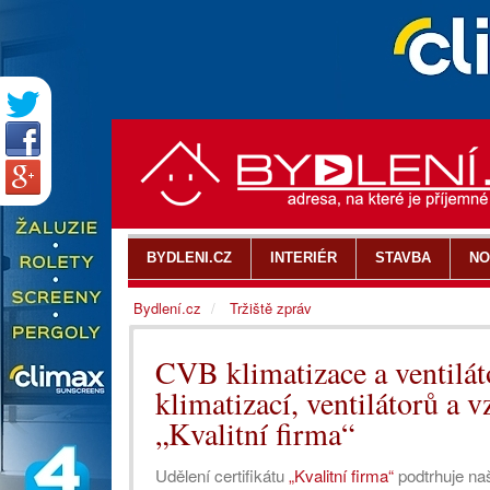
BYDLENI.CZ
INTERIÉR
STAVBA
NO
Bydlení.cz
Tržiště zpráv
CVB klimatizace a ventiláto
klimatizací, ventilátorů a v
„Kvalitní firma“
Udělení certifikátu
„Kvalitní firma“
podtrhuje naš