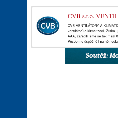
CVB s.r.o. VEN
CVB VENTILÁTORY A KLIMATIZACE 
ventilátorů a klimatizací. Získa
AAA, zařadili jsme se tak mezi 0
Působíme úspěšně i na německé