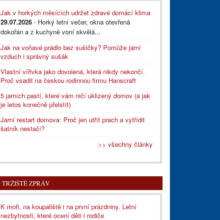
Jak v horkých měsících udržet zdravé domácí klima
29.07.2026
- Horký letní večer, okna otevřená
dokořán a z kuchyně voní skvělá...
Jak na voňavé prádlo bez sušičky? Pomůže jarní
vzduch i správný sušák
Vlastní vířivka jako dovolená, která nikdy nekončí.
Proč vsadit na českou rodinnou firmu Hanscraft
5 jarních pastí, které vám ničí uklizený domov (a jak
je letos konečně přelstít)
Jarní restart domova: Proč jen utřít prach a vytřídit
šatník nestačí?
>> všechny články
TRŽIŠTĚ ZPRÁV
K moři, na koupaliště i na první prázdniny. Letní
nezbytnosti, které ocení děti i rodiče