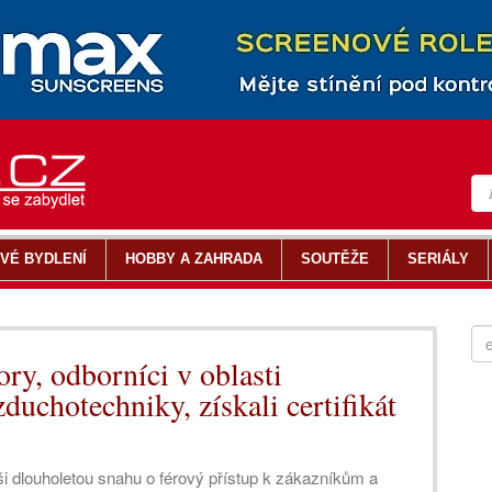
VÉ BYDLENÍ
HOBBY A ZAHRADA
SOUTĚŽE
SERIÁLY
ry, odborníci v oblasti
zduchotechniky, získali certifikát
i dlouholetou snahu o férový přístup k zákazníkům a