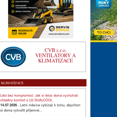
CVB s.r.o.
VENTILÁTORY A
KLIMATIZACE
KLIMATIZACE
Léto bez kompromisů: Jak si letos doma vychutnat
chladivý komfort s LG DUALCOOL
14.07.2026
- Letní měsíce vybízejí k tomu, abychom
si doma vytvořili příjemné...