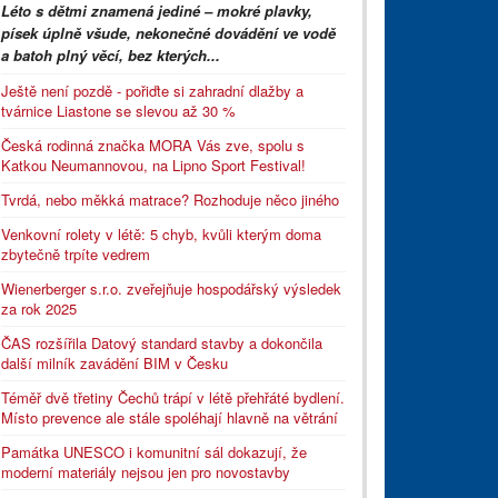
Léto s dětmi znamená jediné – mokré plavky,
písek úplně všude, nekonečné dovádění ve vodě
a batoh plný věcí, bez kterých...
Ještě není pozdě - pořiďte si zahradní dlažby a
tvárnice Liastone se slevou až 30 %
Česká rodinná značka MORA Vás zve, spolu s
Katkou Neumannovou, na Lipno Sport Festival!
Tvrdá, nebo měkká matrace? Rozhoduje něco jiného
Venkovní rolety v létě: 5 chyb, kvůli kterým doma
zbytečně trpíte vedrem
Wienerberger s.r.o. zveřejňuje hospodářský výsledek
za rok 2025
ČAS rozšířila Datový standard stavby a dokončila
další milník zavádění BIM v Česku
Téměř dvě třetiny Čechů trápí v létě přehřáté bydlení.
Místo prevence ale stále spoléhají hlavně na větrání
Památka UNESCO i komunitní sál dokazují, že
moderní materiály nejsou jen pro novostavby