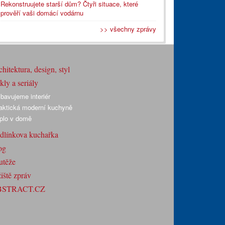
Rekonstruujete starší dům? Čtyři situace, které
prověří vaši domácí vodárnu
>> všechny zprávy
hitektura, design, styl
ly a seriály
bavujeme interiér
aktická moderní kuchyně
plo v domě
dlínkova kuchařka
og
utěže
iště zpráv
BSTRACT.CZ