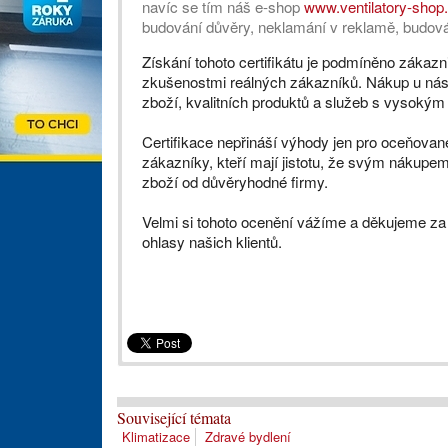
navíc se tím náš e-shop
www.ventilatory-shop
budování důvěry, neklamání v reklamě, budová
Získání tohoto certifikátu je podmíněno zákaz
zkušenostmi reálných zákazníků. Nákup u nás j
zboží, kvalitních produktů a služeb s vysoký
Certifikace nepřináší výhody jen pro oceňované
zákazníky, kteří mají jistotu, že svým nákupem 
zboží od důvěryhodné firmy.
Velmi si tohoto ocenění vážíme a děkujeme za
ohlasy našich klientů.
Související témata
Klimatizace
Zdravé bydlení