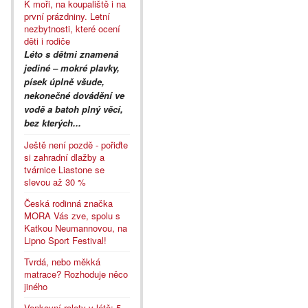
K moři, na koupaliště i na
první prázdniny. Letní
nezbytnosti, které ocení
děti i rodiče
Léto s dětmi znamená
jediné – mokré plavky,
písek úplně všude,
nekonečné dovádění ve
vodě a batoh plný věcí,
bez kterých...
Ještě není pozdě - pořiďte
si zahradní dlažby a
tvárnice Liastone se
slevou až 30 %
Česká rodinná značka
MORA Vás zve, spolu s
Katkou Neumannovou, na
Lipno Sport Festival!
Tvrdá, nebo měkká
matrace? Rozhoduje něco
jiného
Venkovní rolety v létě: 5