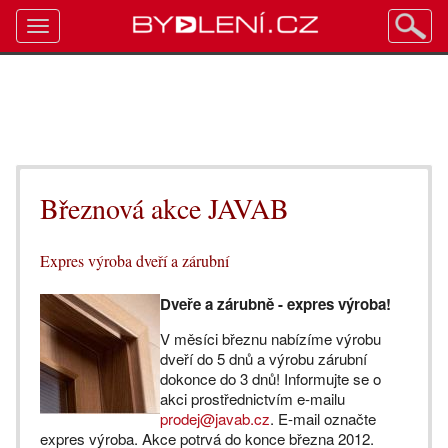
Toggle
navigation
Březnová akce JAVAB
Expres výroba dveří a zárubní
Dveře a zárubně - expres výroba!
V měsíci březnu nabízíme výrobu
dveří do 5 dnů a výrobu zárubní
dokonce do 3 dnů! Informujte se o
akci prostřednictvím e-mailu
prodej@javab.cz
. E-mail označte
expres výroba. Akce potrvá do konce března 2012.