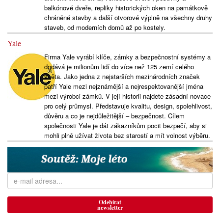
balkónové dveře, repliky historických oken na památkově
chráněné stavby a další otvorové výplně na všechny druhy
staveb, od moderních domů až po kostely.
Yale
Firma Yale vyrábí klíče, zámky a bezpečnostní systémy a
dodává je milionům lidí do více než 125 zemí celého
světa. Jako jedna z nejstarších mezinárodních značek
patří Yale mezi nejznámější a nejrespektovanější jména
mezi výrobci zámků. V její historii najdete zásadní novace
pro celý průmysl. Představuje kvalitu, design, spolehlivost,
důvěru a co je nejdůležitější – bezpečnost. Cílem
společnosti Yale je dát zákazníkům pocit bezpečí, aby si
mohli plně užívat života bez starostí a mít volnost výběru.
Odebírat
newsletter