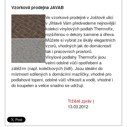
Vzorková prodejna JAVAB
Ve vzorkové prodejně v Joštově ulici
v Jihlavě Vám předvedeme nejnovější
kolekci vinylových podlah Thermofix,
rozšířenou o dekory kamene a dřeva.
Můžete si vybrat ze škály elegantních
vzorů, vhodných jak do domácnosti
tak i pracovních prostorů.
Vinylové podlahy Thermofix jsou
velmi odolné vůči opotřebení a
zátěžím (např. kolečkových židlí). Jsou ideální do
místností sdílených s domácími mazlíčky, vhodné pro
podlahové topení, odolné vůči vlhkosti a vodě, vhodné i
do koupelen a velice snadno se udržují.
Tržiště zpráv
|
13.03.2012