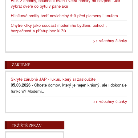
Hluk z chodby, bouchání dveří i větší nároky na bezpečí. Jak
vybrat dveře do bytu v paneláku
Hliníkové profily tvoří neviditelný štít před plameny i kouřem
Chytré kliky jako součást moderního bydlení: pohodlí,
bezpečnost a přístup bez klíčů
>> všechny články
ZÁRUBNĚ
Skryté zárubně JAP - luxus, který si zasloužíte
05.03.2026
- Chcete domov, který je nejen krásný, ale i dokonale
funkční? Moderní...
>> všechny články
TRŽIŠTĚ ZPRÁV