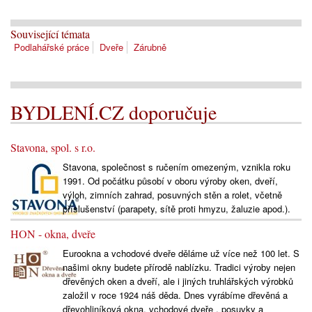
Související témata
Podlahářské práce
Dveře
Zárubně
BYDLENÍ.CZ doporučuje
Stavona, spol. s r.o.
Stavona, společnost s ručením omezeným, vznikla roku
1991. Od počátku působí v oboru výroby oken, dveří,
výloh, zimních zahrad, posuvných stěn a rolet, včetně
příslušenství (parapety, sítě proti hmyzu, žaluzie apod.).
HON - okna, dveře
Eurookna a vchodové dveře děláme už více než 100 let. S
našimi okny budete přírodě nablízku. Tradici výroby nejen
dřevěných oken a dveří, ale i jiných truhlářských výrobků
založil v roce 1924 náš děda. Dnes vyrábíme dřevěná a
dřevohliníková okna, vchodové dveře , posuvky a