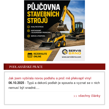
PODLAHÁŘSKÉ PRÁCE
Jak jsem vybírala novou podlahu a proč mě překvapil vinyl
06.10.2025
- Typů a dekorů podlah je spousta a vyznat se v nich
nemusí být snadné....
>> všechny články