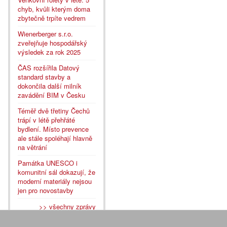
chyb, kvůli kterým doma
zbytečně trpíte vedrem
Wienerberger s.r.o.
zveřejňuje hospodářský
výsledek za rok 2025
ČAS rozšířila Datový
standard stavby a
dokončila další milník
zavádění BIM v Česku
Téměř dvě třetiny Čechů
trápí v létě přehřáté
bydlení. Místo prevence
ale stále spoléhají hlavně
na větrání
Památka UNESCO i
komunitní sál dokazují, že
moderní materiály nejsou
jen pro novostavby
>> všechny zprávy