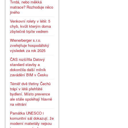
Tvrdá, nebo měkká
matrace? Rozhoduje něco
jiného
Venkovní rolety v létě: 5
chyb, kvůli kterým doma
zbytečně trpíte vedrem
Wienerberger s.r.o.
zveřejňuje hospodářský
výsledek za rok 2025
ČAS rozšířila Datový
standard stavby a
dokončila další milník
zavádění BIM v Česku
Téměř dvě třetiny Čechů
trápí v létě přehřáté
bydlení. Místo prevence
ale stále spoléhají hlavně
na větrání
Památka UNESCO i
komunitní sál dokazují, že
moderní materiály nejsou