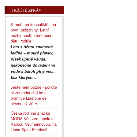
TRŽIŠTĚ ZPRÁV
K moři, na koupaliště i na
první prázdniny. Letní
nezbytnosti, které ocení
děti i rodiče
Léto s dětmi znamená
jediné – mokré plavky,
písek úplně všude,
nekonečné dovádění ve
vodě a batoh plný věcí,
bez kterých...
Ještě není pozdě - pořiďte
si zahradní dlažby a
tvárnice Liastone se
slevou až 30 %
Česká rodinná značka
MORA Vás zve, spolu s
Katkou Neumannovou, na
Lipno Sport Festival!