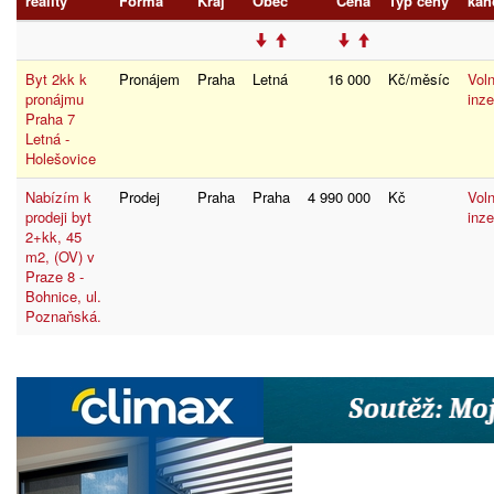
reality
Forma
Kraj
Obec
Cena
Typ ceny
kan
Byt 2kk k
Pronájem
Praha
Letná
16 000
Kč/měsíc
Vol
pronájmu
inze
Praha 7
Letná -
Holešovice
Nabízím k
Prodej
Praha
Praha
4 990 000
Kč
Vol
prodeji byt
inze
2+kk, 45
m2, (OV) v
Praze 8 -
Bohnice, ul.
Poznaňská.