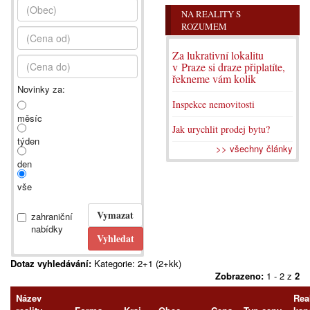
NA REALITY S
ROZUMEM
Za lukrativní lokalitu
v Praze si draze připlatíte,
řekneme vám kolik
Novinky za:
Inspekce nemovitosti
měsíc
Jak urychlit prodej bytu?
týden
>> všechny články
den
vše
zahraniční
nabídky
Dotaz vyhledávání:
Kategorie: 2+1 (2+kk)
Zobrazeno:
1 - 2 z
2
Název
Real