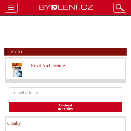
Toggle
navigation
KNIHY
Revit Architecture
Odebírat
newsletter
Články