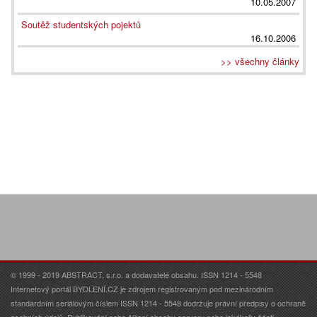
10.05.2007
Soutěž studentských pojektů
16.10.2006
>> všechny články
© 1999 - 2019 ABSTRACT, s.r.o. a dodavatelé obsahu. ISSN 1214 - 5548
Internetový portál BYDLENÍ.CZ je zdrojem registrovaným pod mezinárodním
standardním seriálovým číslem ISSN 1214 - 5548 dodržuje právní předpisy o ochraně