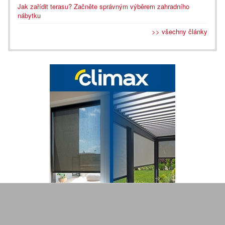
Jak zařídit terasu? Začněte správným výběrem zahradního
nábytku
>> všechny články