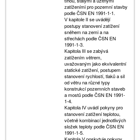
tíhou, stálými a užitnými
zatíženími pro pozemní stavby
podle ČSN EN 1991-1-1.
se uvádějí
V kapitole II
postupy stanovení zatížení
sněhem na zemi a na
střechách podle ČSN EN
1991-1-3.
se zabývá
Kapitola III
zatížením větrem,
uvažovaným jako ekvivalentní
statické zatížení, postupem
stanovení rychlostí, tlaků a sil
od větru na různé typy
konstrukcí pozemních staveb
a mostů podle ČSN EN 1991-
1-4.
uvádí pokyny pro
Kapitola IV
stanovení zatížení teplotou,
včetně kombinací jednotlivých
složek teploty podle ČSN EN
1991-1-5.
poskytuje pokyny
Kapitola V