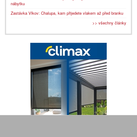
nábytku
Zastávka Vlkov: Chalupa, kam přijedete vlakem až před branku
>> všechny články