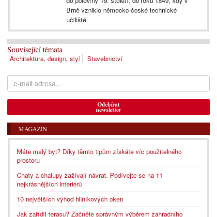
do poloviny 19. století, do roku 1849, kdy v
Brně vzniklo německo-české technické
učiliště.
Související témata
Architektura, design, styl
Stavebnictví
Odebírat
newsletter
MAGAZÍN
Máte malý byt? Díky těmto tipům získáte víc použitelného
prostoru
Chaty a chalupy zažívají návrat. Podívejte se na 11
nejkrásnějších interiérů
10 největších výhod hliníkových oken
Jak zařídit terasu? Začněte správným výběrem zahradního