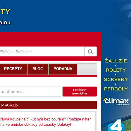
RECEPTY
BLOG
PORADNA
Odebírat
newsletter
MAGAZÍN
Nová koupelna či kuchyň bez bourání? Použijte nátěr
na keramické obklady od značky Balakryl