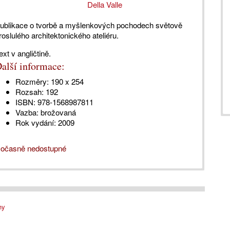
Della Valle
ublikace o tvorbě a myšlenkových pochodech světově
roslulého architektonického ateliéru.
ext v angličtině.
alší informace:
Rozměry:
190 x 254
Rozsah:
192
ISBN:
978-1568987811
Vazba:
brožovaná
Rok vydání:
2009
očasně nedostupné
hy