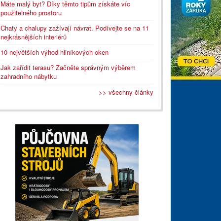
Máte malý byt? Díky těmto tipům získáte víc
použitelného prostoru
Chaty a chalupy zažívají návrat. Podívejte se na 11
nejkrásnějších interiérů
10 největších výhod hliníkových oken
Jak zařídit terasu? Začněte správným výběrem
zahradního nábytku
>> všechny články