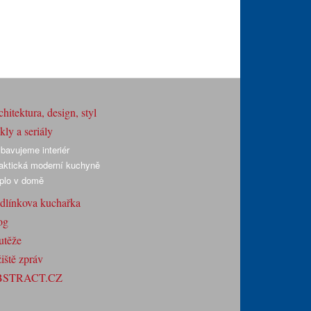
hitektura, design, styl
ly a seriály
bavujeme interiér
aktická moderní kuchyně
plo v domě
dlínkova kuchařka
og
utěže
iště zpráv
BSTRACT.CZ