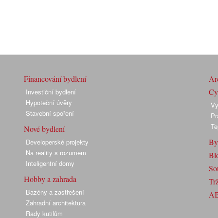
Financování bydlení
Arc
Cyk
Investiční bydlení
Hypoteční úvěry
Vy
Stavební spoření
Pr
Te
Nové bydlení
By
Developerské projekty
Na reality s rozumem
Bl
Inteligentní domy
So
Hobby a zahrada
Trž
Bazény a zastřešení
A
Zahradní architektura
Rady kutilům