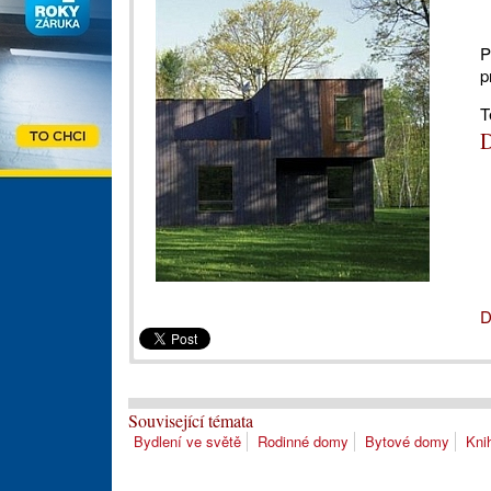
P
p
T
D
D
Související témata
Bydlení ve světě
Rodinné domy
Bytové domy
Kni