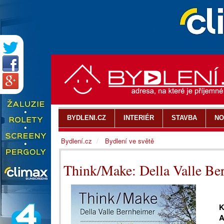
BYDLENI.CZ
INTERIÉR
STAVBA
NO
Bydlení.cz
Bydlení ve světě
Think/Make: Della Valle Be
K
A