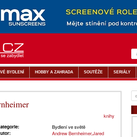
VÉ BYDLENÍ
HOBBY A ZAHRADA
SOUTĚŽE
SERIÁLY
rnheimer
knihy
ategorie:
Bydlení ve světě
utor:
Andrew Bernheimer,Jared