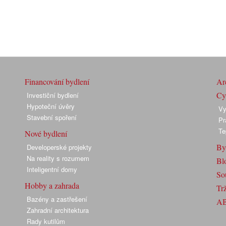
Financování bydlení
Arc
Cyk
Investiční bydlení
Hypoteční úvěry
Vy
Stavební spoření
Pr
Te
Nové bydlení
By
Developerské projekty
Na reality s rozumem
Bl
Inteligentní domy
So
Hobby a zahrada
Trž
Bazény a zastřešení
A
Zahradní architektura
Rady kutilům