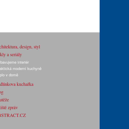
hitektura, design, styl
ly a seriály
bavujeme interiér
aktická moderní kuchyně
plo v domě
dlínkova kuchařka
og
utěže
iště zpráv
BSTRACT.CZ