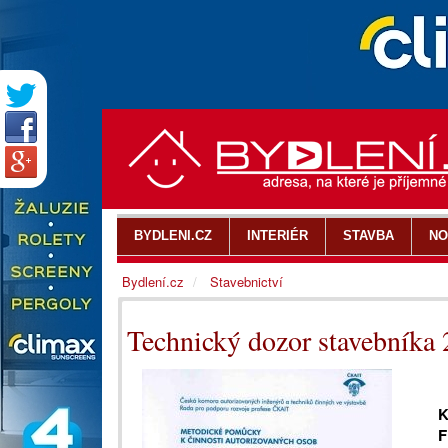
BYDLENI.CZ
INTERIÉR
STAVBA
NO
Bydlení.cz
Stavebnictví
Technický dozor stavebníka 
K
F