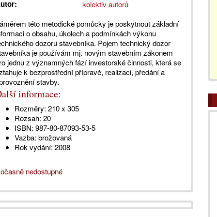
utor:
kolektiv autorů
áměrem této metodické pomůcky je poskytnout základní
nformaci o obsahu, úkolech a podmínkách výkonu
echnického dozoru stavebníka. Pojem technický dozor
tavebníka je používám mj. novým stavebním zákonem
ro jednu z významných fází investorské činnosti, která se
ztahuje k bezprostřední přípravě, realizaci, předání a
provoznění stavby.
alší informace:
Rozměry:
210 x 305
Rozsah:
20
ISBN:
987-80-87093-53-5
Vazba:
brožovaná
Rok vydání:
2008
očasně nedostupné