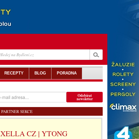
RECEPTY
BLOG
PORADNA
Odebírat
newsletter
PARTNER SEKCE
XELLA CZ | YTONG