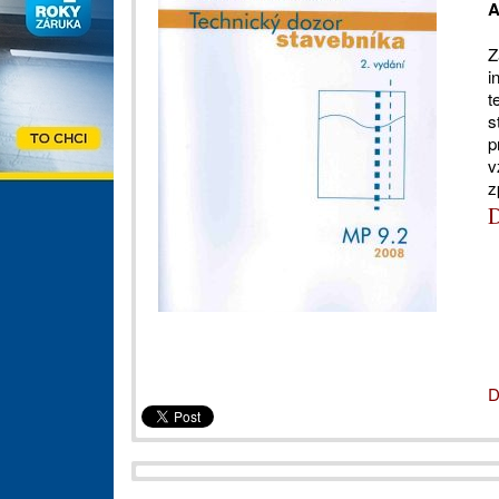
A
Z
i
t
s
p
v
z
D
D