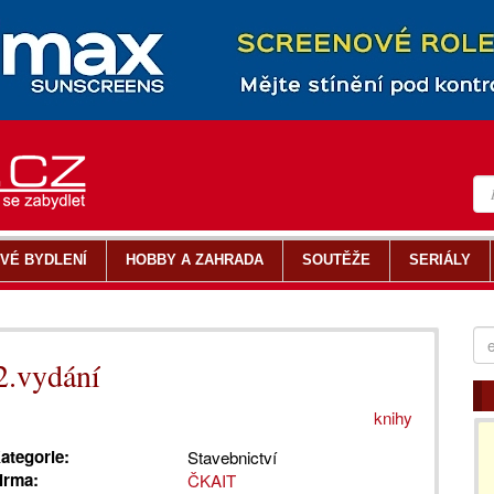
VÉ BYDLENÍ
HOBBY A ZAHRADA
SOUTĚŽE
SERIÁLY
2.vydání
knihy
ategorie:
Stavebnictví
irma:
ČKAIT