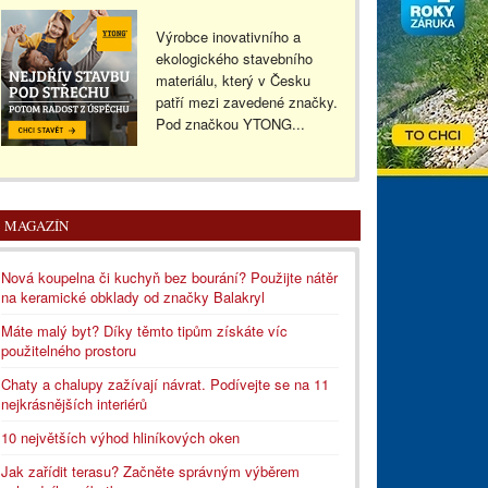
Výrobce inovativního a
ekologického stavebního
materiálu, který v Česku
patří mezi zavedené značky.
Pod značkou YTONG...
MAGAZÍN
Nová koupelna či kuchyň bez bourání? Použijte nátěr
na keramické obklady od značky Balakryl
Máte malý byt? Díky těmto tipům získáte víc
použitelného prostoru
Chaty a chalupy zažívají návrat. Podívejte se na 11
nejkrásnějších interiérů
10 největších výhod hliníkových oken
Jak zařídit terasu? Začněte správným výběrem