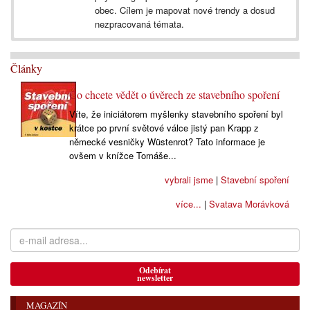
obec. Cílem je mapovat nové trendy a dosud
nezpracovaná témata.
Články
Co chcete vědět o úvěrech ze stavebního spoření
Víte, že iniciátorem myšlenky stavebního spoření byl
krátce po první světové válce jistý pan Krapp z
německé vesničky Wüstenrot? Tato informace je
ovšem v knížce Tomáše...
vybrali jsme
|
Stavební spoření
více...
|
Svatava Morávková
Odebírat
newsletter
MAGAZÍN