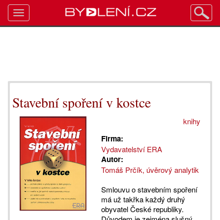
Toggle
navigation
Stavební spoření v kostce
knihy
Firma:
Vydavatelství ERA
Autor:
Tomáš Prčík, úvěrový analytik
Smlouvu o stavebním spoření
má už takřka každý druhý
obyvatel České republiky.
Důvodem je zejména slušný