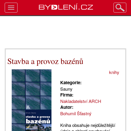
Toggle
navigation
Stavba a provoz bazénů
knihy
Kategorie:
Sauny
Firma:
Nakladatelství ARCH
Autor:
Bohumil Šťastný
Kniha obsahuje nejdůležitější
údaje z oblasti navrhování,