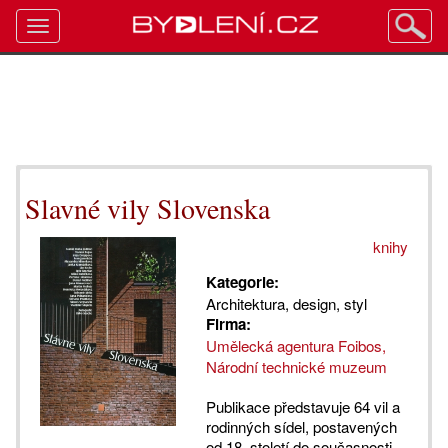
Toggle
navigation
Slavné vily Slovenska
knihy
Kategorie:
Architektura, design, styl
Firma:
Umělecká agentura Foibos,
Národní technické muzeum
Publikace představuje 64 vil a
rodinných sídel, postavených
od 18. století do současnosti,