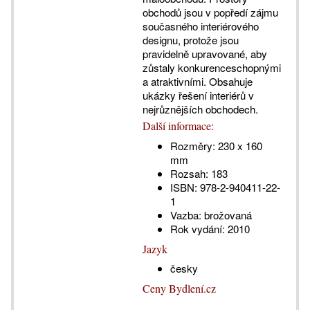
obchodů jsou v popředí zájmu
současného interiérového
designu, protože jsou
pravidelně upravované, aby
zůstaly konkurenceschopnými
a atraktivními. Obsahuje
ukázky řešení interiérů v
nejrůznějších obchodech.
Další informace:
Rozměry:
230 x 160
mm
Rozsah:
183
ISBN:
978-2-940411-22-
1
Vazba:
brožovaná
Rok vydání:
2010
Jazyk
česky
Ceny Bydlení.cz