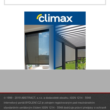
© 1999 - 2019 ABSTRACT, s.r.o. a dodavatelé obsahu. ISSN 1214 - 5548
Internetový portál BYDLENÍ.CZ je zdrojem registrovaným pod mezinárodním
standardním seriálovým číslem ISSN 1214 - 5548 dodržuje právní předpisy o ochraně