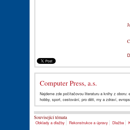
J
C
D
Computer Press, a.s.
Najdeme zde počítačovou literaturu a knihy z oboru:
hobby, sport, cestování, pro děti, my a zdraví, evrops
Související témata
Obklady a dlažby
Rekonstrukce a úpravy
Dlažba