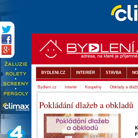
BYDLENI.CZ
INTERIÉR
STAVBA
NO
Bydlení.cz
Interiér
Koupelny
Obklady a dlaž
Pokládání dlažeb a obkladů
K
F