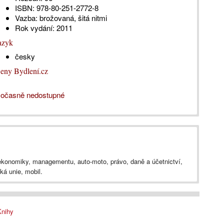
ISBN:
978-80-251-2772-8
Vazba:
brožovaná, šitá nitmi
Rok vydání:
2011
azyk
česky
eny Bydlení.cz
očasně nedostupné
 ekonomiky, managementu, auto-moto, právo, daně a účetnictví,
ká unie, mobil.
Knihy