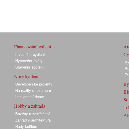
Financování bydlení
Arc
Cyk
Investiční bydlení
Hypoteční úvěry
Vy
Stavební spoření
Pr
Te
Nové bydlení
By
Developerské projekty
Na reality s rozumem
Bl
Inteligentní domy
So
Hobby a zahrada
Trž
Bazény a zastřešení
A
Zahradní architektura
Rady kutilům