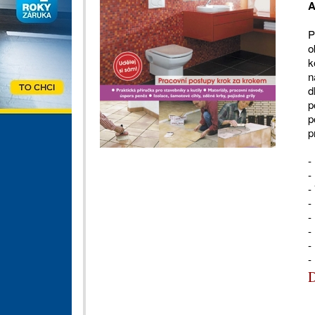
A
P
o
k
n
d
p
p
p
-
-
-
-
-
-
-
-
D