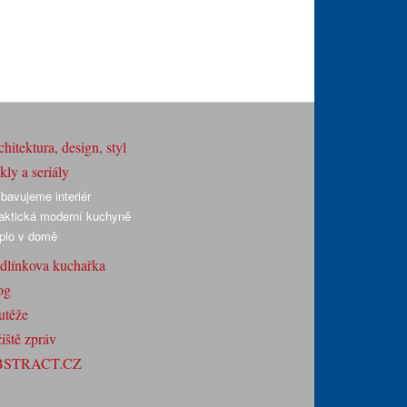
hitektura, design, styl
ly a seriály
bavujeme interiér
aktická moderní kuchyně
plo v domě
dlínkova kuchařka
og
utěže
iště zpráv
BSTRACT.CZ