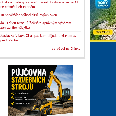
Chaty a chalupy zažívají návrat. Podívejte se na 11
nejkrásnějších interiérů
10 největších výhod hliníkových oken
Jak zařídit terasu? Začněte správným výběrem
zahradního nábytku
Zastávka Vlkov: Chalupa, kam přijedete vlakem až
před branku
>> všechny články