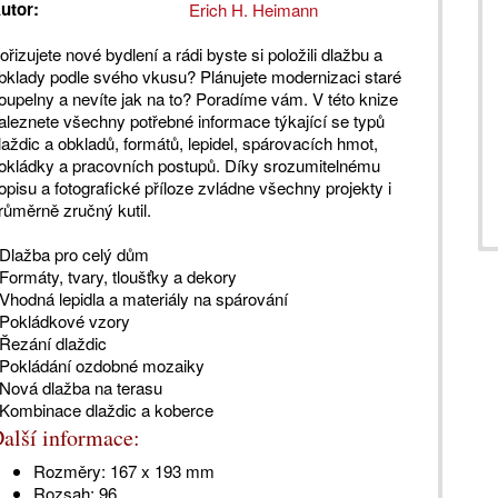
utor:
Erich H. Heimann
ořizujete nové bydlení a rádi byste si položili dlažbu a
bklady podle svého vkusu? Plánujete modernizaci staré
oupelny a nevíte jak na to? Poradíme vám. V této knize
aleznete všechny potřebné informace týkající se typů
laždic a obkladů, formátů, lepidel, spárovacích hmot,
okládky a pracovních postupů. Díky srozumitelnému
opisu a fotografické příloze zvládne všechny projekty i
růměrně zručný kutil.
 Dlažba pro celý dům
 Formáty, tvary, tloušťky a dekory
 Vhodná lepidla a materiály na spárování
 Pokládkové vzory
 Řezání dlaždic
 Pokládání ozdobné mozaiky
 Nová dlažba na terasu
 Kombinace dlaždic a koberce
alší informace:
Rozměry:
167 x 193 mm
Rozsah:
96