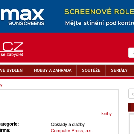
VÉ BYDLENÍ
HOBBY A ZAHRADA
SOUTĚŽE
SERIÁLY
by
knihy
ategorie:
Obklady a dlažby
irma:
Computer Press, a.s.