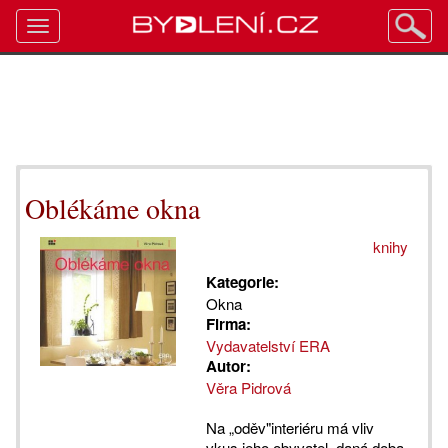
Toggle
navigation
Oblékáme okna
knihy
Kategorie:
Okna
Firma:
Vydavatelství ERA
Autor:
Věra Pidrová
Na „oděv"interiéru má vliv
vkus jeho obyvatel, daná doba,