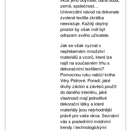
země, společnost…
Univerzální návod na dokonale
zvolené textilie zkrátka
neexistuje. Každý obytný
prostor by však měl být
odrazem svého uživatele.
Jak se však vyznat v
nepřeberném množství
materiálů a vzorů, které lze
najít na současném trhu s
dekoračními textiliemi?
Pomocnou ruku nabízí kniha
Věry Pidrové. Poradí, jaké
druhy záclon a závěsů použít
do daného interiéru, jaké
vlastnosti mají jednotlivé
dekorační látky a které
materiály jsou nejvhodnější
právě pro vaše okna. Seznámí
vás s posledními módními
trendy i technologickými