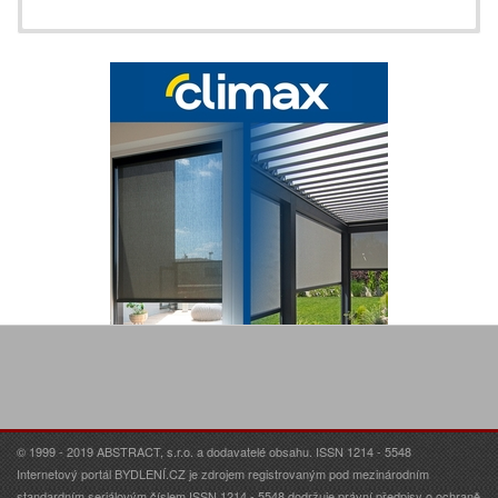
© 1999 - 2019 ABSTRACT, s.r.o. a dodavatelé obsahu. ISSN 1214 - 5548
Internetový portál BYDLENÍ.CZ je zdrojem registrovaným pod mezinárodním
standardním seriálovým číslem ISSN 1214 - 5548 dodržuje právní předpisy o ochraně