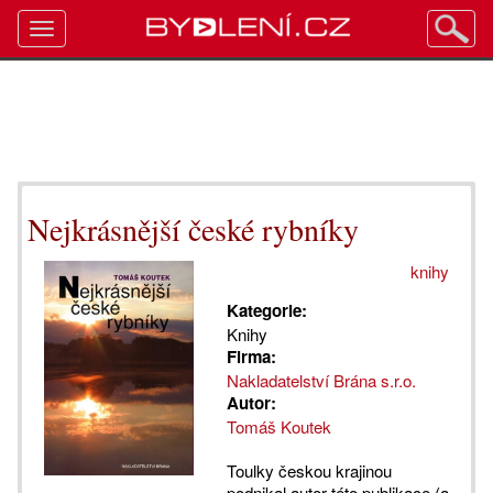
Toggle
navigation
Nejkrásnější české rybníky
knihy
Kategorie:
Knihy
Firma:
Nakladatelství Brána s.r.o.
Autor:
Tomáš Koutek
Toulky českou krajinou
podnikal autor této publikace (a