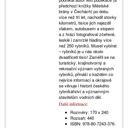
předchozí knížky Městské
brány v Čechách) po dobu
více než tří let, nachodil stovky
kilometrů, tisíce jich najezdil
vlakem, autobusem a stopem
a z hrází fotografoval zčeřené,
lesklé i zamrzlé hladiny více
než 250 rybníků. Musel vybírat
– rybníků je u nás okolo
dvaatřiceti tisíc! Zaměřil se na
turistický, krajinotvorný a
rekreační význam vybraných
rybníků, přináší o každém co
nejvíce informací a okrajově
se věnuje i historii českého
rybníkářství a významným
stavitelům vodních děl.
Další informace:
Rozměry:
170 x 240
Rozsah:
440
ISBN:
978-80-7243-376-