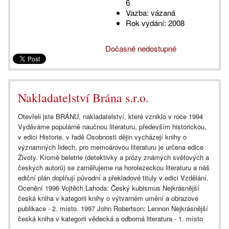
6
Vazba:
vázaná
Rok vydání:
2008
Dočasně nedostupné
Nakladatelství Brána s.r.o.
Otevřeli jste BRÁNU, nakladatelství, které vzniklo v roce 1994
Vydáváme populárně naučnou literaturu, především historickou,
v edici Historie, v řadě Osobnosti dějin vycházejí knihy o
významných lidech, pro memoárovou literaturu je určena edice
Životy. Kromě beletrie (detektivky a prózy známých světových a
českých autorů) se zaměřujeme na horolezeckou literaturu a náš
ediční plán doplňují původní a překladové tituly v edici Vzdělání.
Ocenění 1996 Vojtěch Lahoda: Český kubismus Nejkrásnější
česká kniha v kategorii knihy o výtvarném umění a obrazové
publikace - 2. místo. 1997 John Robertson: Lennon Nejkrásnější
česká kniha v kategorii vědecká a odborná literatura - 1. místo