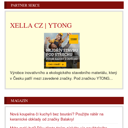
PARTNER SEKCE
XELLA CZ | YTONG
Výrobce inovativního a ekologického stavebního materiálu, který
v Česku patří mezi zavedené značky. Pod značkou YTONG...
MAGAZÍN
Nová koupelna či kuchyň bez bourání? Použijte nátěr na
keramické obklady od značky Balakryl
Máte malý byt? Díky těmto tipům získáte víc použitelného