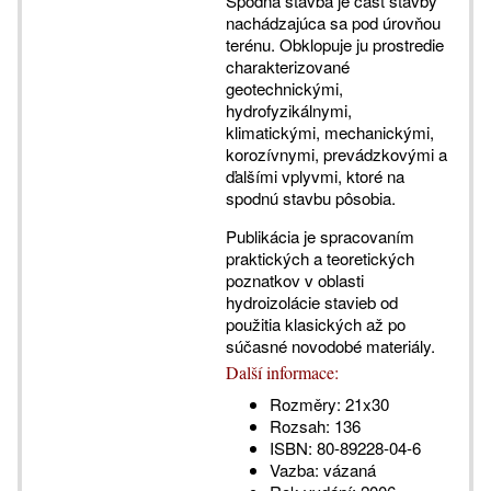
Spodná stavba je časť stavby
nachádzajúca sa pod úrovňou
terénu. Obklopuje ju prostredie
charakterizované
geotechnickými,
hydrofyzikálnymi,
klimatickými, mechanickými,
korozívnymi, prevádzkovými a
ďalšími vplyvmi, ktoré na
spodnú stavbu pôsobia.
Publikácia je spracovaním
praktických a teoretických
poznatkov v oblasti
hydroizolácie stavieb od
použitia klasických až po
súčasné novodobé materiály.
Další informace:
Rozměry:
21x30
Rozsah:
136
ISBN:
80-89228-04-6
Vazba:
vázaná