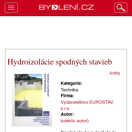
Toggle
navigation
Hydroizolácie spodných stavieb
knihy
Kategorie:
Technika
Firma:
Vydavateľstvo EUROSTAV,
s.r.o.
Autor:
kolektiv autorů