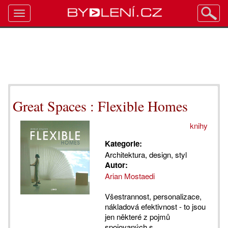
Toggle
navigation
Great Spaces : Flexible Homes
knihy
Kategorie:
Architektura, design, styl
Autor:
Arian Mostaedi
Všestrannost, personalizace,
nákladová efektivnost - to jsou
jen některé z pojmů
spojovaných s