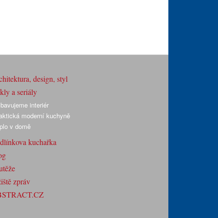
hitektura, design, styl
ly a seriály
bavujeme interiér
aktická moderní kuchyně
plo v domě
dlínkova kuchařka
og
utěže
iště zpráv
BSTRACT.CZ