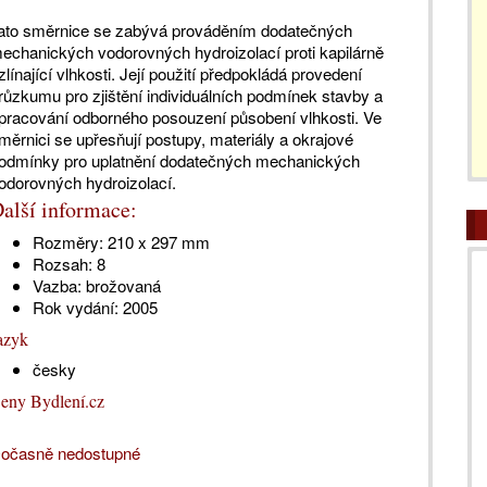
ato směrnice se zabývá prováděním dodatečných
echanických vodorovných hydroizolací proti kapilárně
zlínající vlhkosti. Její použití předpokládá provedení
růzkumu pro zjištění individuálních podmínek stavby a
pracování odborného posouzení působení vlhkosti. Ve
měrnici se upřesňují postupy, materiály a okrajové
odmínky pro uplatnění dodatečných mechanických
odorovných hydroizolací.
alší informace:
Rozměry:
210 x 297 mm
Rozsah:
8
Vazba:
brožovaná
Rok vydání:
2005
azyk
česky
eny Bydlení.cz
očasně nedostupné