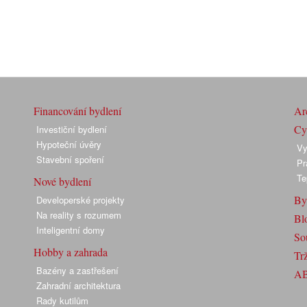
Financování bydlení
Arc
Cyk
Investiční bydlení
Hypoteční úvěry
Vy
Stavební spoření
Pr
Te
Nové bydlení
By
Developerské projekty
Na reality s rozumem
Bl
Inteligentní domy
So
Hobby a zahrada
Trž
Bazény a zastřešení
A
Zahradní architektura
Rady kutilům