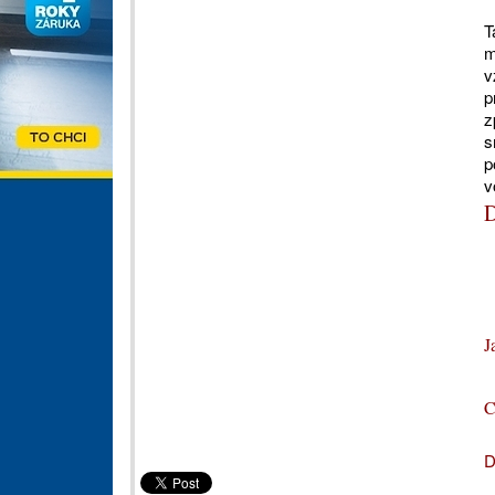
T
m
v
p
z
s
p
v
D
J
C
D