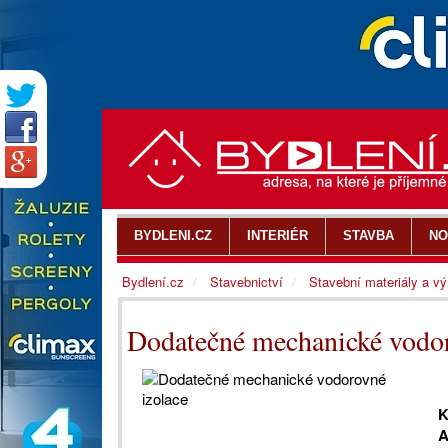
BYDLENI.CZ
INTERIÉR
STAVBA
NO
Bydlení.cz
Stavebnictví
Stavební materiály a v
Dodatečné mechanické vodor
K
A