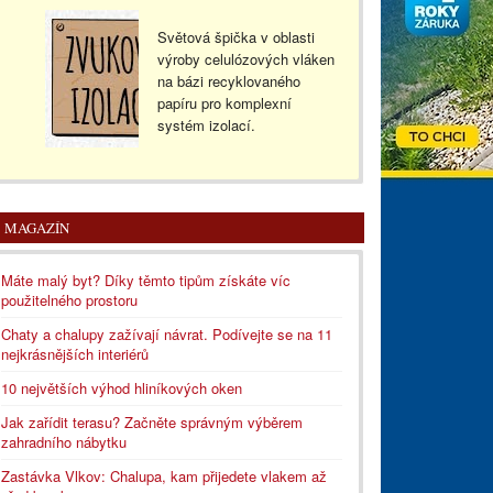
Světová špička v oblasti
výroby celulózových vláken
na bázi recyklovaného
papíru pro komplexní
systém izolací.
MAGAZÍN
Máte malý byt? Díky těmto tipům získáte víc
použitelného prostoru
Chaty a chalupy zažívají návrat. Podívejte se na 11
nejkrásnějších interiérů
10 největších výhod hliníkových oken
Jak zařídit terasu? Začněte správným výběrem
zahradního nábytku
Zastávka Vlkov: Chalupa, kam přijedete vlakem až