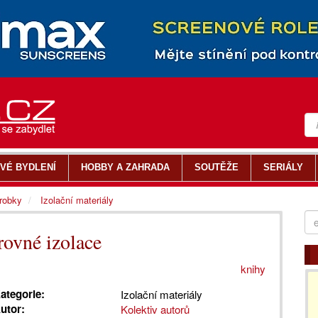
VÉ BYDLENÍ
HOBBY A ZAHRADA
SOUTĚŽE
SERIÁLY
ýrobky
Izolační materiály
ovné izolace
knihy
ategorie:
Izolační materiály
utor:
Kolektiv autorů