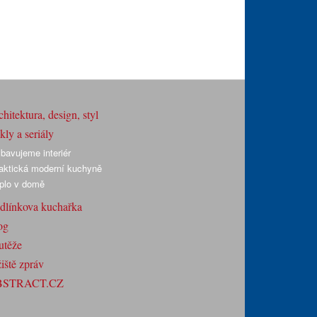
hitektura, design, styl
ly a seriály
bavujeme interiér
aktická moderní kuchyně
plo v domě
dlínkova kuchařka
og
utěže
iště zpráv
BSTRACT.CZ