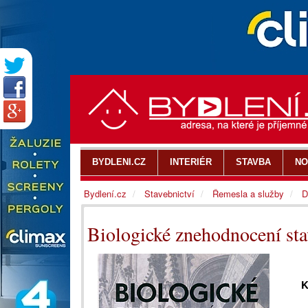
BYDLENI.CZ
INTERIÉR
STAVBA
NO
Bydlení.cz
Stavebnictví
Řemesla a služby
D
Biologické znehodnocení st
K