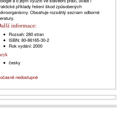
iologie a o jejím využití ve stavební praxi, uvádí i
raktické příklady řešení škod způsobených
ikroorganismy. Obsahuje rozsáhlý seznam odborné
iteratury.
alší informace:
Rozsah:
280 stran
ISBN:
80-86165-30-2
Rok vydání:
2000
azyk
česky
očasně nedostupné