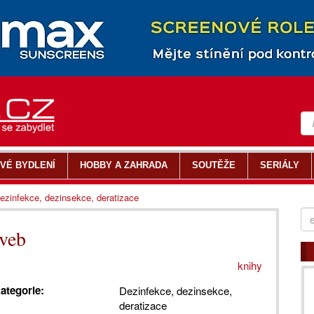
VÉ BYDLENÍ
HOBBY A ZAHRADA
SOUTĚŽE
SERIÁLY
ezinfekce, dezinsekce, deratizace
aveb
knihy
ategorie:
Dezinfekce, dezinsekce,
deratizace