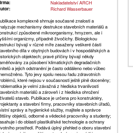
irma:
Nakladatelství ARCH
utor:
Richard Wasserbauer
ublikace komplexně shrnuje současné znalosti a
nalyzuje mechanismy destrukce stavebních materiálů a
onstrukcí způsobené mikroorganismy, hmyzem, ale i
yššími organizmy, případně živočichy. Biologickou
estrukcí bývají v různé míře zasaženy veškeré části
tavebního díla v obytných budovách i v hospodářských a
istorických objektech; pravé příčiny bývají někdy
aměňovány za působení klimatických degradačních
initelů a jejich odstranění je často oddáleno nebo vůbec
nemožněno. Tyto jevy spolu nesou řadu zdravotních
roblémů, které nejsou v současnosti ještě plně doceněny;
roblematika je velmi závažná z hlediska trvanlivosti
tavebních materiálů a zároveň i z hlediska ohrožení
živatelů staveb. Publikace je určena pro konstruktéry,
rojektanty a stavební firmy, pracovníky stavebních úřadů,
ístní správy a hygienické služby, majitele a správce
ětšiny objektů, odborné a vědecké pracovníky a studenty;
asahuje i do oblasti plastikářské technologie a ochrany
ivotního prostředí. Podává úplný přehled o oboru stavební