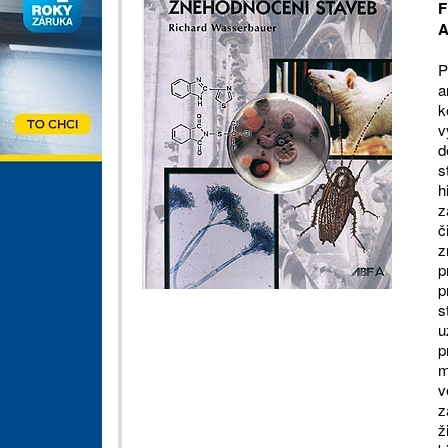
F
A
P
a
k
v
d
s
h
z
č
z
p
p
s
u
p
m
v
z
ž