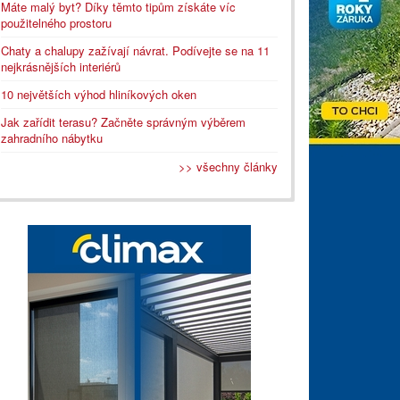
Máte malý byt? Díky těmto tipům získáte víc
použitelného prostoru
Chaty a chalupy zažívají návrat. Podívejte se na 11
nejkrásnějších interiérů
10 největších výhod hliníkových oken
Jak zařídit terasu? Začněte správným výběrem
zahradního nábytku
>> všechny články