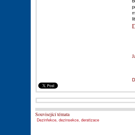
b
p
m
l
D
J
D
Související témata
Dezinfekce, dezinsekce, deratizace