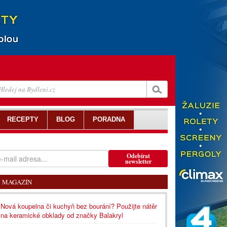
RECEPTY
BLOG
PORADNA
Odebírat
newsletter
MAGAZÍN
Nová koupelna či kuchyň bez bourání? Použijte nátěr
na keramické obklady od značky Balakryl