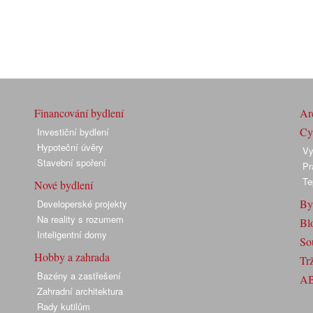
Financování bydlení
Arc
Cyk
Investiční bydlení
Hypoteční úvěry
Vy
Stavební spoření
Pr
Te
Nové bydlení
By
Developerské projekty
Na reality s rozumem
Bl
Inteligentní domy
So
Hobby a zahrada
Trž
Bazény a zastřešení
A
Zahradní architektura
Rady kutilům