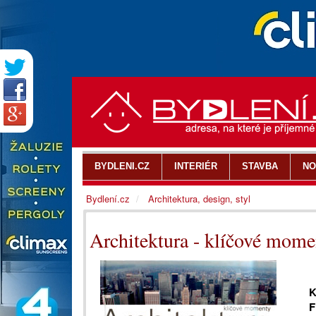
BYDLENI.CZ
INTERIÉR
STAVBA
NO
Bydlení.cz
Architektura, design, styl
Architektura - klíčové mome
K
F