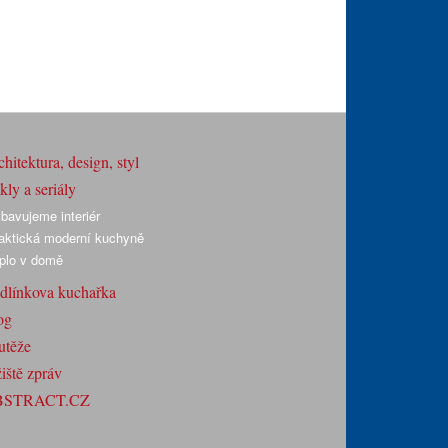
hitektura, design, styl
ly a seriály
bavujeme interiér
aktická moderní kuchyně
plo v domě
dlínkova kuchařka
og
utěže
iště zpráv
BSTRACT.CZ