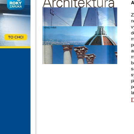
A
Z
n
v
d
m
p
a
m
b
s
s
p
p
l
D