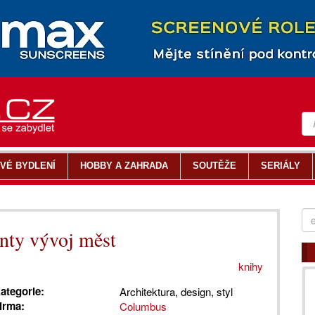
VÉ BYDLENÍ
HOBBY A ZAHRADA
SOUTĚŽE
SERIÁLY
nty vývoj měst
knihy
ategorie:
Architektura, design, styl
irma:
Columbus