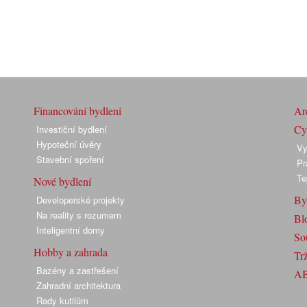
Financování bydlení
Arc
Cyk
Investiční bydlení
Hypoteční úvěry
Vy
Stavební spoření
Pr
Te
Nové bydlení
By
Developerské projekty
Na reality s rozumem
Bl
Inteligentní domy
So
Hobby a zahrada
Trž
Bazény a zastřešení
A
Zahradní architektura
Rady kutilům