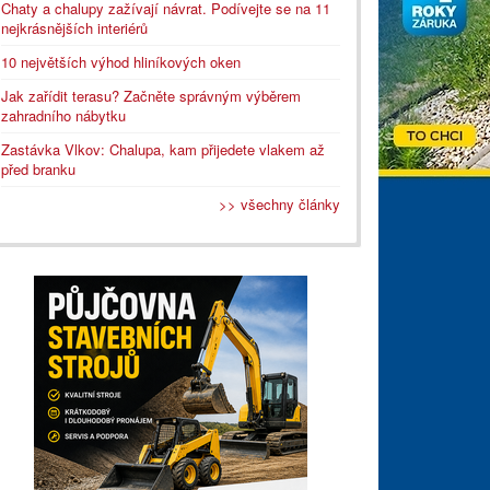
Chaty a chalupy zažívají návrat. Podívejte se na 11
nejkrásnějších interiérů
10 největších výhod hliníkových oken
Jak zařídit terasu? Začněte správným výběrem
zahradního nábytku
Zastávka Vlkov: Chalupa, kam přijedete vlakem až
před branku
>> všechny články