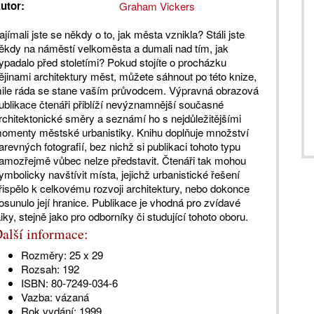
utor:
Graham Vickers
ajímali jste se někdy o to, jak města vznikla? Stáli jste
ěkdy na náměstí velkoměsta a dumali nad tím, jak
ypadalo před stoletími? Pokud stojíte o procházku
ějinami architektury měst, můžete sáhnout po této knize,
ile ráda se stane vaším průvodcem. Výpravná obrazová
ublikace čtenáři přiblíží nevýznamnější současné
rchitektonické směry a seznámí ho s nejdůležitějšími
omenty městské urbanistiky. Knihu doplňuje množství
arevných fotografií, bez nichž si publikaci tohoto typu
amozřejmě vůbec nelze představit. Čtenáři tak mohou
ymbolicky navštívit místa, jejichž urbanistické řešení
řispělo k celkovému rozvoji architektury, nebo dokonce
osunulo její hranice. Publikace je vhodná pro zvídavé
aiky, stejně jako pro odborníky či studující tohoto oboru.
alší informace:
Rozměry:
25 x 29
Rozsah:
192
ISBN:
80-7249-034-6
Vazba:
vázaná
Rok vydání:
1999