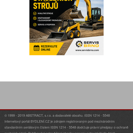
© 1999 - 2019 ABSTRACT, s.r.o. a dodavatelé obsahu. ISSN 1214 - 5548
Internetový portál BYDLENÍ.CZ je zdrojem registrovaným pod mezinárodním
standardním seriálovým číslem ISSN 1214 - 5548 dodržuje právní předpisy o ochraně