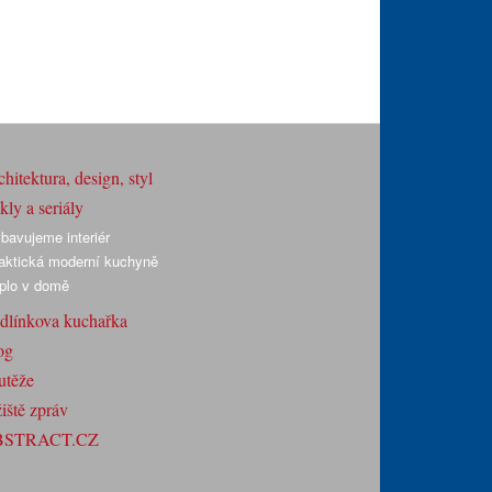
hitektura, design, styl
ly a seriály
bavujeme interiér
aktická moderní kuchyně
plo v domě
dlínkova kuchařka
og
utěže
iště zpráv
BSTRACT.CZ