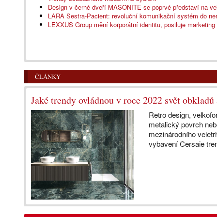
Design v černé dveří MASONITE se poprvé představí na v
LARA Sestra-Pacient: revoluční komunikační systém do n
LEXXUS Group mění korporátní identitu, posiluje marketing
ČLÁNKY
Jaké trendy ovládnou v roce 2022 svět obkladů 
Retro design, velkofo
metalický povrch neb
mezinárodního veletr
vybavení Cersaie tren