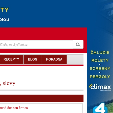
RECEPTY
BLOG
PORADNA
, slevy
obené českou firmou