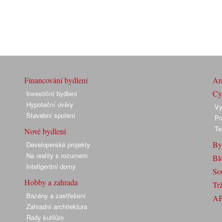
Financování bydlení
Arc
Cyk
Investiční bydlení
Hypoteční úvěry
Vy
Stavební spoření
Pr
Te
Nové bydlení
By
Developerské projekty
Na reality s rozumem
Bl
Inteligentní domy
So
Hobby a zahrada
Trž
Bazény a zastřešení
A
Zahradní architektura
Rady kutilům