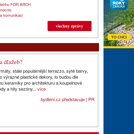
eletrhu FOR ARCH
emocnic
 a komunikaci
všechny zprávy
a dlažeb?
rmáty, stále populárnější terrazzo, syté barvy,
o výrazné plastické dekory, to budou dle
hu keramiky pro architekturu a koupelnové
dy a hity sezóny...
více
bydlení.cz představuje
|
PR