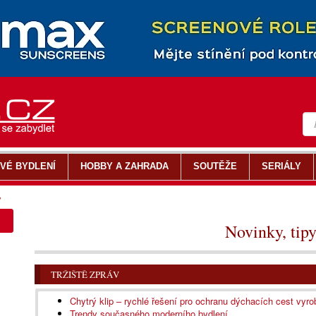
VÉ BYDLENÍ
HOBBY A ZAHRADA
SOUTĚŽE
SERIÁLY
y
Novinky, tipy
TRŽIŠTĚ ZPRÁV
Chytrý klip – rychlé řešení pro ochranu dýchacích cest vyr
Trendy současného moderního bydlení