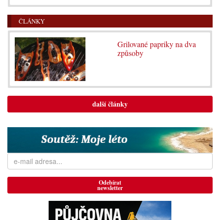
ČLÁNKY
Grilované papriky na dva
způsoby
další články
Odebírat
newsletter