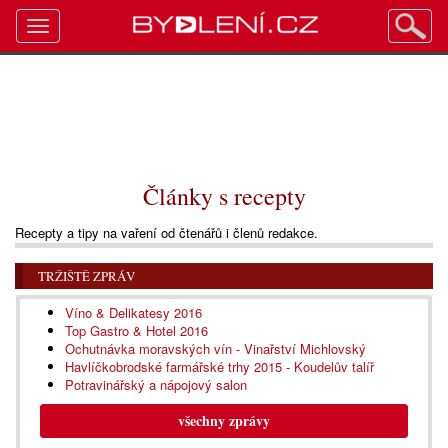
Toggle
navigation
Články s recepty
Recepty a tipy na vaření od čtenářů i členů redakce.
TRŽIŠTĚ ZPRÁV
Víno & Delikatesy 2016
Top Gastro & Hotel 2016
Ochutnávka moravských vín - Vinařství Michlovský
Havlíčkobrodské farmářské trhy 2015 - Koudelův talíř
Potravinářský a nápojový salon
všechny zprávy